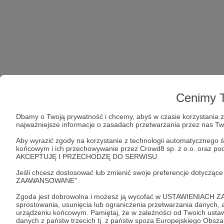
Cenimy T
Dbamy o Twoją prywatność i chcemy, abyś w czasie korzystania z 
najważniejsze informacje o zasadach przetwarzania przez nas T
Aby wyrazić zgody na korzystanie z technologii automatycznego ś
końcowym i ich przechowywanie przez Crowd8 sp. z o.o. oraz podm
AKCEPTUJĘ I PRZECHODZĘ DO SERWISU.
Jeśli chcesz dostosować lub zmienić swoje preferencje dotyczą
ZAAWANSOWANE".
Zgoda jest dobrowolna i możesz ją wycofać w USTAWIENIACH Z
sprostowania, usunięcia lub ograniczenia przetwarzania danych
urządzeniu końcowym. Pamiętaj, że w zależności od Twoich ust
danych z państw trzecich tj. z państw spoza Europejskiego Obsz