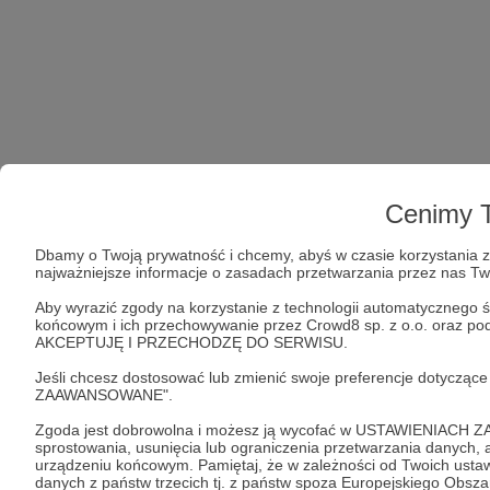
Cenimy T
Dbamy o Twoją prywatność i chcemy, abyś w czasie korzystania z 
najważniejsze informacje o zasadach przetwarzania przez nas T
Aby wyrazić zgody na korzystanie z technologii automatycznego ś
końcowym i ich przechowywanie przez Crowd8 sp. z o.o. oraz podm
AKCEPTUJĘ I PRZECHODZĘ DO SERWISU.
Jeśli chcesz dostosować lub zmienić swoje preferencje dotyczą
ZAAWANSOWANE".
Zgoda jest dobrowolna i możesz ją wycofać w USTAWIENIACH Z
sprostowania, usunięcia lub ograniczenia przetwarzania danych
urządzeniu końcowym. Pamiętaj, że w zależności od Twoich ust
danych z państw trzecich tj. z państw spoza Europejskiego Obsz