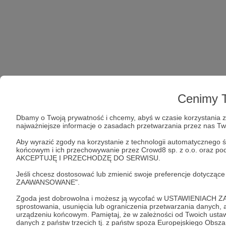
Cenimy T
Dbamy o Twoją prywatność i chcemy, abyś w czasie korzystania z 
najważniejsze informacje o zasadach przetwarzania przez nas T
Aby wyrazić zgody na korzystanie z technologii automatycznego ś
końcowym i ich przechowywanie przez Crowd8 sp. z o.o. oraz podm
AKCEPTUJĘ I PRZECHODZĘ DO SERWISU.
Jeśli chcesz dostosować lub zmienić swoje preferencje dotyczą
ZAAWANSOWANE".
Zgoda jest dobrowolna i możesz ją wycofać w USTAWIENIACH Z
sprostowania, usunięcia lub ograniczenia przetwarzania danych
urządzeniu końcowym. Pamiętaj, że w zależności od Twoich ust
danych z państw trzecich tj. z państw spoza Europejskiego Obsz