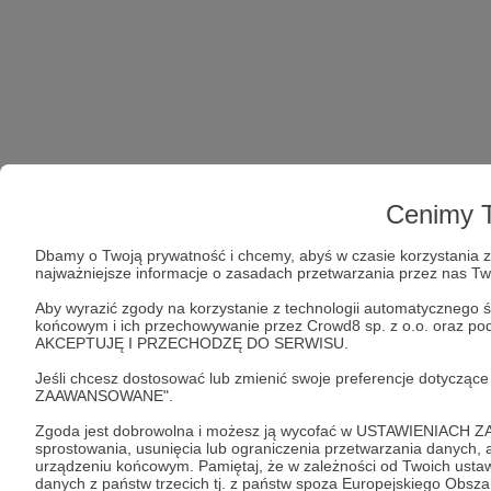
Cenimy T
Dbamy o Twoją prywatność i chcemy, abyś w czasie korzystania z 
najważniejsze informacje o zasadach przetwarzania przez nas T
Aby wyrazić zgody na korzystanie z technologii automatycznego ś
końcowym i ich przechowywanie przez Crowd8 sp. z o.o. oraz podm
AKCEPTUJĘ I PRZECHODZĘ DO SERWISU.
Jeśli chcesz dostosować lub zmienić swoje preferencje dotyczą
ZAAWANSOWANE".
Zgoda jest dobrowolna i możesz ją wycofać w USTAWIENIACH Z
sprostowania, usunięcia lub ograniczenia przetwarzania danych
urządzeniu końcowym. Pamiętaj, że w zależności od Twoich ust
danych z państw trzecich tj. z państw spoza Europejskiego Obsz