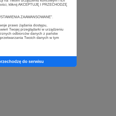
acji na Twoim urządzeniu końcowym i ich
alności, kliknij AKCEPTUJĘ I PRZECHODZĘ
cję "USTAWIENIA ZAAWANSOWANE".
oje prawo żądania dostępu,
wień Twojej przeglądarki w urządzeniu
trznych odbiorców danych z państw
 przetwarzania Twoich danych w tym
przechodzę do serwisu