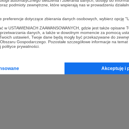
ologii automatycznego śledzenia i zbierania danych, dostęp do inform
 oraz podmioty zewnętrzne, które wspierają nas w prowadzeniu dział
oje preferencje dotyczące zbierania danych osobowych, wybierz op
ofać w USTAWIENIACH ZAAWANSOWANYCH, gdzie jest także opisane Tw
a przetwarzania danych, a także w dowolnym momencie za pomocą usta
 Twoich ustawień, Twoje dane będą mogły być przekazywane do zewnę
go Obszaru Gospodarczego. Pozostałe szczegółowe informacje na temat
 polityce prywatności.
ansowane
Akceptuję i 