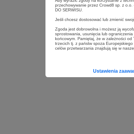
Aby wyrazić zgody na korzystanie z techn
przechowywanie przez Crowd8 sp. z o.o.
DO SERWISU.
Jeśli chcesz dostosować lub zmienić sw
Zgoda jest dobrowolna i możesz ją wyc
sprostowania, usunięcia lub ograniczeni
końcowym. Pamiętaj, że w zależności od
trzecich tj. z państw spoza Europejskie
celów przetwarzania znajdują się w naszej
Ustawienia zaaw