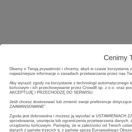
Cenimy T
Dbamy o Twoją prywatność i chcemy, abyś w czasie korzystania z 
najważniejsze informacje o zasadach przetwarzania przez nas T
Aby wyrazić zgody na korzystanie z technologii automatycznego ś
końcowym i ich przechowywanie przez Crowd8 sp. z o.o. oraz podm
AKCEPTUJĘ I PRZECHODZĘ DO SERWISU.
Jeśli chcesz dostosować lub zmienić swoje preferencje dotyczą
ZAAWANSOWANE".
Zgoda jest dobrowolna i możesz ją wycofać w USTAWIENIACH Z
sprostowania, usunięcia lub ograniczenia przetwarzania danych
urządzeniu końcowym. Pamiętaj, że w zależności od Twoich ust
danych z państw trzecich tj. z państw spoza Europejskiego Obsz