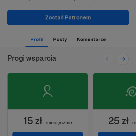
Zostań Patronem
Profil
Posty
Komentarze
Progi wsparcia
15 zł
25 zł
miesięcznie
m