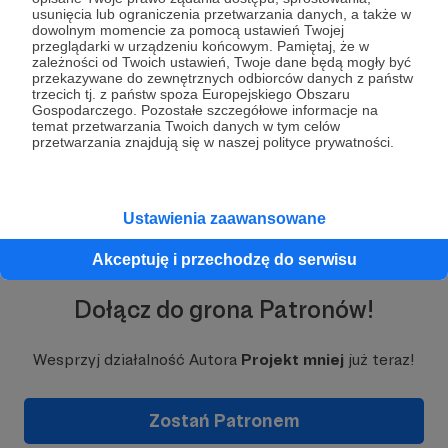
Prowadzenie 'mniej' to nie tylko regularne
usunięcia lub ograniczenia przetwarzania danych, a także w
publikowanie treści, ale też cała praca, która
dowolnym momencie za pomocą ustawień Twojej
przeglądarki w urządzeniu końcowym. Pamiętaj, że w
dzieje się w tle. Twoje wsparcie pomaga pokrywać
zależności od Twoich ustawień, Twoje dane będą mogły być
konkretne, comiesięczne koszty
:
przekazywane do zewnętrznych odbiorców danych z państw
trzecich tj. z państw spoza Europejskiego Obszaru
utrzymanie i rozwój
strony internetowej
Gospodarczego. Pozostałe szczegółowe informacje na
Rozwiń opis
temat przetwarzania Twoich danych w tym celów
(hosting, domena, narzędzia),
przetwarzania znajdują się w naszej polityce prywatności.
zakup sprzętu
do nagrań i zdjęć (kamera,
statywy, mikrofon, światło),
aplikacje
do montażu wideo, edycji zdjęć i
projektowania grafik,
Ustawienia zaawansowane
dostęp
do muzyki, czcionek i materiałów
stockowych używanych w rolkach,
Akceptuję i przechodzę do serwisu
opłaty księgowe
i administracyjne
związane z działalnością,
Dołącz do grona Patronów!
tworzenie
bezpłatnych treści jak e-book czy
dziennik 'mniej',
Wesprzyj działalność Autora
Projekt mniej
już teraz!
budowanie domowego
mini-studia
, gdzie
powstają nagrania.
Zostań Patronem