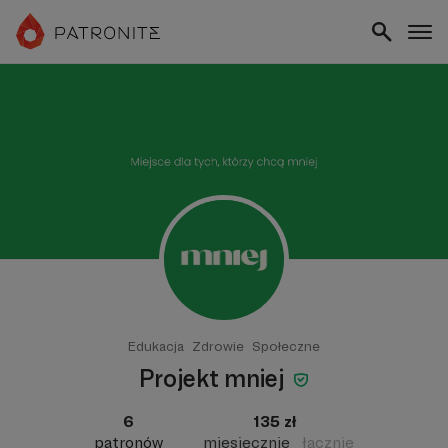
Edukacja
Zdrowie
Społeczne
Projekt mniej
6
135 zł
patronów
miesięcznie
łącznie