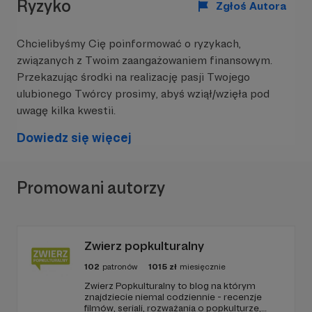
Ryzyko
prostszym, uważnym życiu,
Zgłoś Autora
organizacja kameralnych
warsztatów,
webinarów i spotkań online
,
Chcielibyśmy Cię poinformować o ryzykach,
rozwój narzędzi do pracy własnej
związanych z Twoim zaangażowaniem finansowym.
-
dzienników, ćwiczeń, refleksyjnych
Przekazując środki na realizację pasji Twojego
materiałów.
ulubionego Twórcy prosimy, abyś wziął/wzięła pod
To dzięki Tobie ten projekt może rosnąć
w
uwagę kilka kwestii.
zgodzie ze sobą
!
Dowiedz się więcej
Promowani autorzy
Zwierz popkulturalny
102
patronów
1015
zł
miesięcznie
Zwierz Popkulturalny to blog na którym
znajdziecie niemal codziennie - recenzje
filmów, seriali, rozważania o popkulturze,