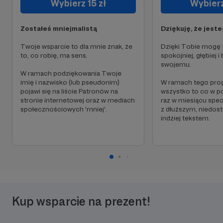
Wybierz 15 zł
Wybierz
Zostałeś mniejmalistą
Dziękuję, że jeste
Twoje wsparcie to dla mnie znak, że
Dzięki Tobie mogę
to, co robię, ma sens.
spokojniej, głębiej i
swojemu.
W ramach podziękowania Twoje
imię i nazwisko (lub pseudonim)
W ramach tego pro
pojawi się na liście Patronów na
wszystko to co w p
stronie internetowej oraz w mediach
raz w miesiącu spec
społecznościowych 'mniej'.
z dłuższym, niedos
indziej tekstem.
Kup wsparcie na prezent!