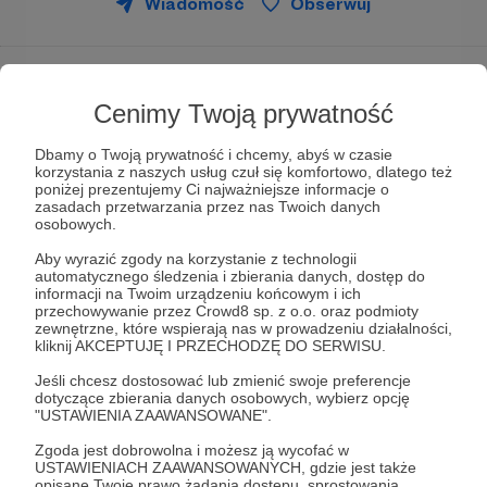
Wiadomość
Obserwuj
Cenimy Twoją prywatność
Dbamy o Twoją prywatność i chcemy, abyś w czasie
korzystania z naszych usług czuł się komfortowo, dlatego też
poniżej prezentujemy Ci najważniejsze informacje o
zasadach przetwarzania przez nas Twoich danych
osobowych.
Aby wyrazić zgody na korzystanie z technologii
automatycznego śledzenia i zbierania danych, dostęp do
informacji na Twoim urządzeniu końcowym i ich
przechowywanie przez Crowd8 sp. z o.o. oraz podmioty
zewnętrzne, które wspierają nas w prowadzeniu działalności,
kliknij AKCEPTUJĘ I PRZECHODZĘ DO SERWISU.
Jeśli chcesz dostosować lub zmienić swoje preferencje
dotyczące zbierania danych osobowych, wybierz opcję
Wspierając projekt 'mniej', możesz chcieć
"USTAWIENIA ZAAWANSOWANE".
wiedzieć, na co naprawdę przekłada się
Twoją
Zgoda jest dobrowolna i możesz ją wycofać w
pomoc.
USTAWIENIACH ZAAWANSOWANYCH, gdzie jest także
opisane Twoje prawo żądania dostępu, sprostowania,