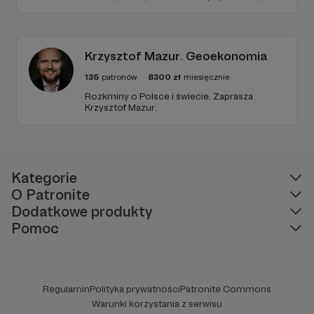
biografie aktorów i wiele innych kulturalnych
treści. Blog został założony w 2009 roku i od
tego czasu tworzę wokół niego społeczność
ludzi, którzy lubią kulturę.
Krzysztof Mazur. Geoekonomia
135
patronów
8300
zł
miesięcznie
Rozkminy o Polsce i świecie. Zaprasza
Krzysztof Mazur.
Kategorie
O Patronite
Dodatkowe produkty
Pomoc
Regulamin
Polityka prywatności
Patronite Commons
Warunki korzystania z serwisu