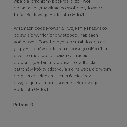
wparcia, pragniemy podkreślić, że Twój
ponadprzeciętny wkład pozwoli decydować o
treści Rajdowego Podcastu 6Pdo7L.
W ramach podziękowania Twoje imię i nazwisko
pojawi się wymienione w stopce / napisach
końcowych. Ponadto będziesz miał dostęp do
grupy Partonów podcastu rajdowego 6Pdo7L a
przez to możliwość udziału w ankiecie
proponującej temat odcinka. Ponadto dla
patronów którzy zdecydują się na wsparcie w tym
progu przez okres minimum 6-miesięcy
przygotujemy unikalną koszulkę Rajdowego
Podcastu 6Pdo7L.
Patroni: 0