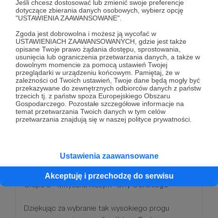
o treści Rajdowego Podcastu 6Pdo7L.
Jeśli chcesz dostosować lub zmienić swoje preferencje
dotyczące zbierania danych osobowych, wybierz opcję
"USTAWIENIA ZAAWANSOWANE".
W ramach podziękowania Twoje imię i nazwisko
Zgoda jest dobrowolna i możesz ją wycofać w
pojawi się wymienione w stopce / napisach
USTAWIENIACH ZAAWANSOWANYCH, gdzie jest także
końcowych. Ponadto będziesz miał dostęp do
opisane Twoje prawo żądania dostępu, sprostowania,
usunięcia lub ograniczenia przetwarzania danych, a także w
grupy Partonów podcastu rajdowego 6Pdo7L a
dowolnym momencie za pomocą ustawień Twojej
przez to możliwość udziału w ankiecie
przeglądarki w urządzeniu końcowym. Pamiętaj, że w
zależności od Twoich ustawień, Twoje dane będą mogły być
proponującej temat odcinka.
przekazywane do zewnętrznych odbiorców danych z państw
trzecich tj. z państw spoza Europejskiego Obszaru
Gospodarczego. Pozostałe szczegółowe informacje na
Patroni: 0
temat przetwarzania Twoich danych w tym celów
przetwarzania znajdują się w naszej polityce prywatności.
100 zł
Ustawienia zaawansowane
miesięcznie
Akceptuję i przechodzę do serwisu
Grupa S - Mityczna niczym "Orły Górskiego"
Dziękując za wybranie tak wysokiego progu