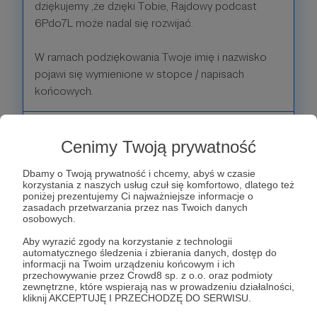
dziękujemy ,że dzięki Tobie, Rajdowy podcast
6Pdo7L może nadal się rozwijać.
W ramach podziękowania Twoje imię i nazwisko
pojawi się wymienione w stopce / napisach
końcowych.
Patroni: 0
Cenimy Twoją prywatność
Dbamy o Twoją prywatność i chcemy, abyś w czasie
korzystania z naszych usług czuł się komfortowo, dlatego też
50 zł
miesięcznie
poniżej prezentujemy Ci najważniejsze informacje o
zasadach przetwarzania przez nas Twoich danych
osobowych.
Grupa B - Rajdowa legenda dla legendarnych
Aby wyrazić zgody na korzystanie z technologii
patronów!
automatycznego śledzenia i zbierania danych, dostęp do
informacji na Twoim urządzeniu końcowym i ich
przechowywanie przez Crowd8 sp. z o.o. oraz podmioty
Dziękując za wsparcie pragniemy podkreślić, że
zewnętrzne, które wspierają nas w prowadzeniu działalności,
kliknij AKCEPTUJĘ I PRZECHODZĘ DO SERWISU.
Twój ponadprzeciętny wkład pozwoli decydować