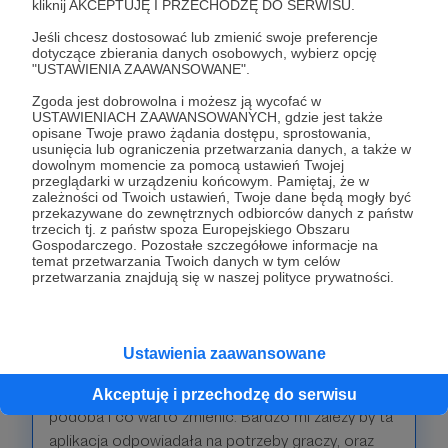
kliknij AKCEPTUJĘ I PRZECHODZĘ DO SERWISU.
oferującą rozgrywki Airsoft/Paintball to ta licencja
Jeśli chcesz dostosować lub zmienić swoje preferencje
jest dla Ciebie. Jeśli organizujesz płatne zloty,
dotyczące zbierania danych osobowych, wybierz opcję
sprawdź dalsze licencje.
"USTAWIENIA ZAAWANSOWANE".
Zgoda jest dobrowolna i możesz ją wycofać w
USTAWIENIACH ZAAWANSOWANYCH, gdzie jest także
Patroni: 0
opisane Twoje prawo żądania dostępu, sprostowania,
usunięcia lub ograniczenia przetwarzania danych, a także w
dowolnym momencie za pomocą ustawień Twojej
przeglądarki w urządzeniu końcowym. Pamiętaj, że w
zależności od Twoich ustawień, Twoje dane będą mogły być
500 zł
przekazywane do zewnętrznych odbiorców danych z państw
miesięcznie
trzecich tj. z państw spoza Europejskiego Obszaru
Gospodarczego. Pozostałe szczegółowe informacje na
temat przetwarzania Twoich danych w tym celów
Po osiągnięciu tego progu otrzymasz zaproszenie
przetwarzania znajdują się w naszej polityce prywatności.
do grona decydentów projektu. Raz w miesiącu
będę organizował spotkanie na którym opowiem
dokąd zmierza projekt i jakie zmiany wprowadzam.
Ustawienia zaawansowane
Ty będziesz mógł zaproponować pomysły na
nowe ficzery, wskazać co Ci sie w aplikacji nie
Akceptuję i przechodzę do serwisu
podoba i co warto zmienić. Bardzo mi zależy by ta
aplikacja odpowiadała na potrzeby graczy, oraz