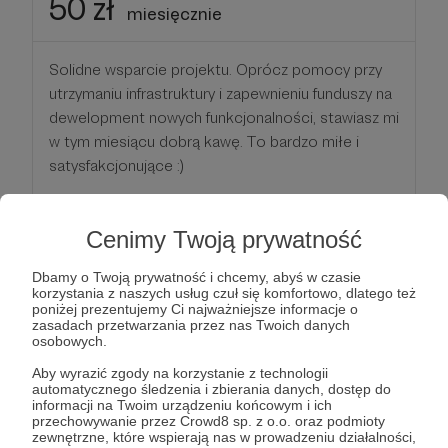
50 zł
miesięcznie
Solidne wsparcie projektu. Oprócz pomocy przy
utrzymaniu infrastruktury i zapewnieniu funduszy na
dewelopment nowych funkcjonalności, stawiasz mi
w tym miesiącu dobrą kawę. To bardzo miłe i
satysfakcjonujące :)
Patroni: 0
Cenimy Twoją prywatność
Dbamy o Twoją prywatność i chcemy, abyś w czasie
korzystania z naszych usług czuł się komfortowo, dlatego też
250 zł
poniżej prezentujemy Ci najważniejsze informacje o
miesięcznie
zasadach przetwarzania przez nas Twoich danych
osobowych.
Komercyjna licencja na aplikacje. Po zakupieniu
Aby wyrazić zgody na korzystanie z technologii
automatycznego śledzenia i zbierania danych, dostęp do
tego progu możesz swobodnie korzystać z
informacji na Twoim urządzeniu końcowym i ich
aplikacji w celach zarobkowych (dla grupy 30
przechowywanie przez Crowd8 sp. z o.o. oraz podmioty
zewnętrzne, które wspierają nas w prowadzeniu działalności,
graczy jednocześnie). Jeśli prowadzisz firmę