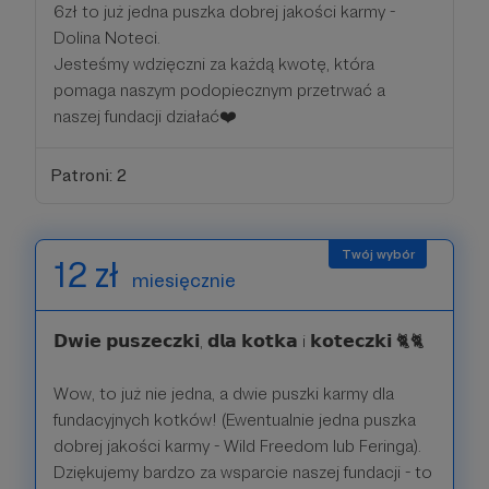
6zł to już jedna puszka dobrej jakości karmy -
Dolina Noteci.
Jesteśmy wdzięczni za każdą kwotę, która
pomaga naszym podopiecznym przetrwać a
naszej fundacji działać❤️
Patroni: 2
12 zł
miesięcznie
𝗗𝘄𝗶𝗲 𝗽𝘂𝘀𝘇𝗲𝗰𝘇𝗸𝗶, 𝗱𝗹𝗮 𝗸𝗼𝘁𝗸𝗮 i 𝗸𝗼𝘁𝗲𝗰𝘇𝗸𝗶 🐈🐈
Wow, to już nie jedna, a dwie puszki karmy dla
fundacyjnych kotków! (Ewentualnie jedna puszka
dobrej jakości karmy - Wild Freedom lub Feringa).
Dziękujemy bardzo za wsparcie naszej fundacji - to