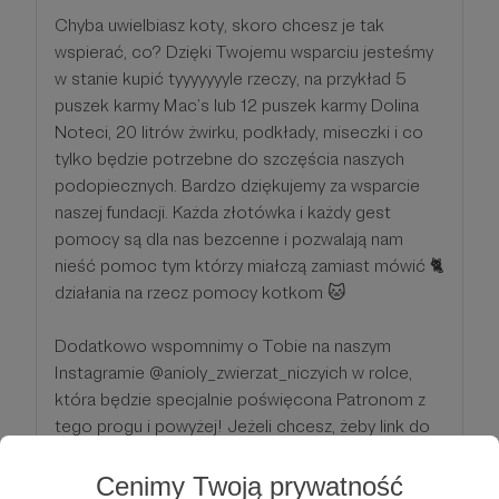
Chyba uwielbiasz koty, skoro chcesz je tak
wspierać, co? Dzięki Twojemu wsparciu jesteśmy
w stanie kupić tyyyyyyyle rzeczy, na przykład 5
puszek karmy Mac’s lub 12 puszek karmy Dolina
Noteci, 20 litrów żwirku, podkłady, miseczki i co
tylko będzie potrzebne do szczęścia naszych
podopiecznych. Bardzo dziękujemy za wsparcie
naszej fundacji. Każda złotówka i każdy gest
pomocy są dla nas bezcenne i pozwalają nam
nieść pomoc tym którzy miałczą zamiast mówić 🐈
działania na rzecz pomocy kotkom 🐱
Dodatkowo wspomnimy o Tobie na naszym
Instagramie @anioly_zwierzat_niczyich w rolce,
która będzie specjalnie poświęcona Patronom z
tego progu i powyżej! Jeżeli chcesz, żeby link do
Twojego profilu był dodatkowo oznaczony, napisz
do nas!
Cenimy Twoją prywatność