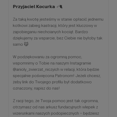
𝗣𝗿𝘇𝘆𝗷𝗮𝗰𝗶𝗲𝗹 𝗞𝗼𝗰𝘂𝗿𝗸𝗮 ♂🐈
Za taką kwotę jesteśmy w stanie opłacić jednemu
kotkowi zabieg kastracji, który jest kluczowy w
zapobieganiu niechcianych kociąt. Bardzo
dziękujemy za wsparcie, bez Ciebie nie byłoby tak
samo 😽
W podziękowaniu za ogromną pomoc,
wspomnimy o Tobie na naszym Instagramie
@anioly_zwierzat_niczyich w relacji, która będzie
specjalnie poświęcona Patronom! Jeżeli chcesz,
żeby link do Twojego profilu był dodatkowo
oznaczony, napisz do nas!
Z racji tego, że Twoja pomoc jest tak ogromna,
otrzymasz od nas arkusz fundacyjnych wlepek z
wizerunkami naszych podopiecznych – będziesz