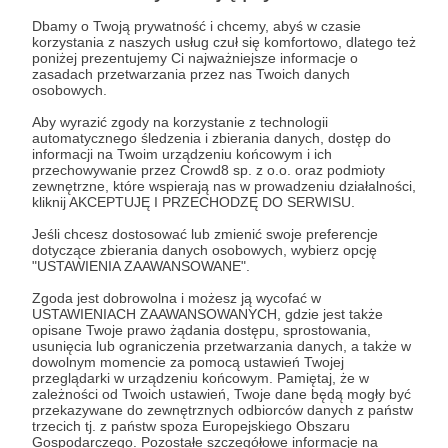
Dbamy o Twoją prywatność i chcemy, abyś w czasie
Patroni: 1
korzystania z naszych usług czuł się komfortowo, dlatego też
poniżej prezentujemy Ci najważniejsze informacje o
zasadach przetwarzania przez nas Twoich danych
osobowych.
100 zł
Aby wyrazić zgody na korzystanie z technologii
miesięcznie
automatycznego śledzenia i zbierania danych, dostęp do
informacji na Twoim urządzeniu końcowym i ich
przechowywanie przez Crowd8 sp. z o.o. oraz podmioty
zewnętrzne, które wspierają nas w prowadzeniu działalności,
𝗞𝗼𝗰𝗶𝗮𝗿𝘇 / 𝗞𝗼𝗰𝗶𝗮𝗿𝗮 😻😻
kliknij AKCEPTUJĘ I PRZECHODZĘ DO SERWISU.
Jeśli chcesz dostosować lub zmienić swoje preferencje
To próg dla prawdziwych Kociarzy i prawdziwych
dotyczące zbierania danych osobowych, wybierz opcję
Kociar. Jeżeli kochasz koty i chcesz pomóc
"USTAWIENIA ZAAWANSOWANE".
naszej fundacji - ten próg został stworzony
Zgoda jest dobrowolna i możesz ją wycofać w
właśnie dla Ciebie! Dzięki Twojemu wkładowi
USTAWIENIACH ZAAWANSOWANYCH, gdzie jest także
opisane Twoje prawo żądania dostępu, sprostowania,
jesteśmy w stanie zapewnić naszym
usunięcia lub ograniczenia przetwarzania danych, a także w
podopiecznym podstawowe produkty, takie jak
dowolnym momencie za pomocą ustawień Twojej
przeglądarki w urządzeniu końcowym. Pamiętaj, że w
jedzenie, podkłady, witaminy, leki oraz wiele, wiele
zależności od Twoich ustawień, Twoje dane będą mogły być
innych. Dziękujemy!
przekazywane do zewnętrznych odbiorców danych z państw
trzecich tj. z państw spoza Europejskiego Obszaru
Gospodarczego. Pozostałe szczegółowe informacje na