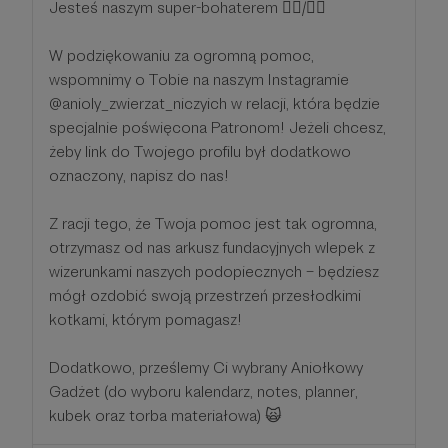
Jesteś naszym super-bohaterem 🦸‍♂️/🦸‍♀️
W podziękowaniu za ogromną pomoc,
wspomnimy o Tobie na naszym Instagramie
@anioly_zwierzat_niczyich w relacji, która będzie
specjalnie poświęcona Patronom! Jeżeli chcesz,
żeby link do Twojego profilu był dodatkowo
oznaczony, napisz do nas!
Z racji tego, że Twoja pomoc jest tak ogromna,
otrzymasz od nas arkusz fundacyjnych wlepek z
wizerunkami naszych podopiecznych – będziesz
mógł ozdobić swoją przestrzeń przesłodkimi
kotkami, którym pomagasz!
Dodatkowo, prześlemy Ci wybrany Aniołkowy
Gadżet (do wyboru kalendarz, notes, planner,
kubek oraz torba materiałowa) 🙀