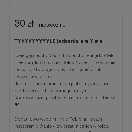
30 zł
miesięcznie
𝗧𝗬𝗬𝗬𝗬𝗬𝗬𝗬𝗬𝗬𝗟𝗘 𝗷𝗲𝗱𝘇𝗲𝗻𝗶𝗮 🥫🥫🥫🥫🥫
Dwie giga puchy Mac's, trzy puchy Feringi lub Wild
Freedom, lub 5 puszek Doliny Noteci – to właśnie
jedzenie, które będziemy mogli kupić dzięki
Twojemu wsparciu.
Jest nam niezmiernie miło i jesteśmy wdzięczni za
każdą kwotę, która pomaga naszym
podopiecznym przetrwać a naszej fundacji działać
💖
Dodatkowo wspomnimy o Tobie na naszym
Instagramie @anioly_zwierzat_niczyich w rolce,