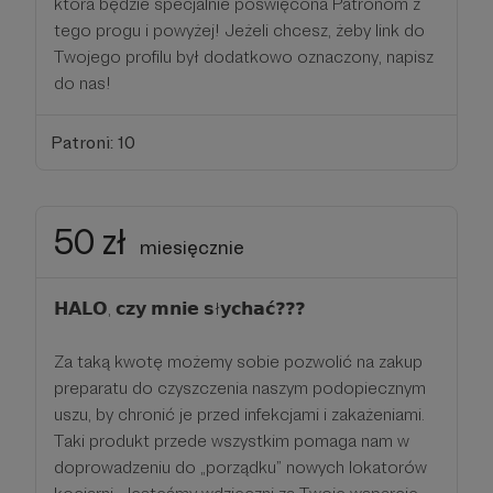
która będzie specjalnie poświęcona Patronom z
tego progu i powyżej! Jeżeli chcesz, żeby link do
Twojego profilu był dodatkowo oznaczony, napisz
do nas!
Patroni: 10
50 zł
miesięcznie
𝗛𝗔𝗟𝗢, 𝗰𝘇𝘆 𝗺𝗻𝗶𝗲 𝘀ł𝘆𝗰𝗵𝗮𝗰́❓❓❓
Za taką kwotę możemy sobie pozwolić na zakup
preparatu do czyszczenia naszym podopiecznym
uszu, by chronić je przed infekcjami i zakażeniami.
Taki produkt przede wszystkim pomaga nam w
doprowadzeniu do „porządku” nowych lokatorów