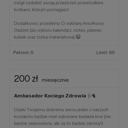
mógł ozdobić swoją przestrzeń przesłodkimi
kotkami, którym pomagasz!
Dodatkowo, prześlemy Ci wybrany Aniołkowy
Gadżet (do wyboru kalendarz, notes, planner,
kubek oraz torba materiałowa) 🙀
Patroni: 0
Limit: 50
200 zł
miesięcznie
𝗔𝗺𝗯𝗮𝘀𝗮𝗱𝗼𝗿 𝗞𝗼𝗰𝗶𝗲𝗴𝗼 𝗭𝗱𝗿𝗼𝘄𝗶𝗮 🩺🐈
Dzięki Twojemu dobremu sercu jeden z naszych
kociaków będzie miał wykonane badania krwi (nie
będzie zadowolony, ale za to będzie zdrowy!).