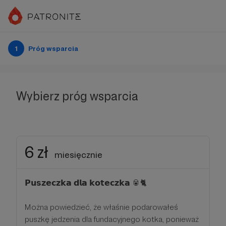
1
Próg wsparcia
Wybierz próg wsparcia
6 zł
miesięcznie
𝗣𝘂𝘀𝘇𝗲𝗰𝘇𝗸𝗮 𝗱𝗹𝗮 𝗸𝗼𝘁𝗲𝗰𝘇𝗸𝗮 🥫🐈‍
Można powiedzieć, że właśnie podarowałeś
puszkę jedzenia dla fundacyjnego kotka, ponieważ