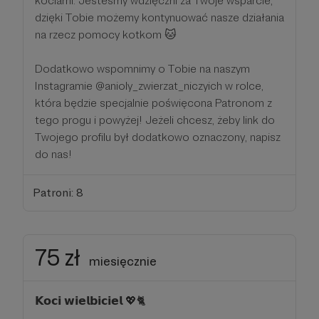
kociarni. Jesteśmy wdzięczni za Twoje wsparcie,
dzięki Tobie możemy kontynuować nasze działania
na rzecz pomocy kotkom 🐱
Dodatkowo wspomnimy o Tobie na naszym
Instagramie @anioly_zwierzat_niczyich w rolce,
która będzie specjalnie poświęcona Patronom z
tego progu i powyżej! Jeżeli chcesz, żeby link do
Twojego profilu był dodatkowo oznaczony, napisz
do nas!
Patroni: 8
75 zł
miesięcznie
𝗞𝗼𝗰𝗶 𝘄𝗶𝗲𝗹𝗯𝗶𝗰𝗶𝗲𝗹 💖🐈