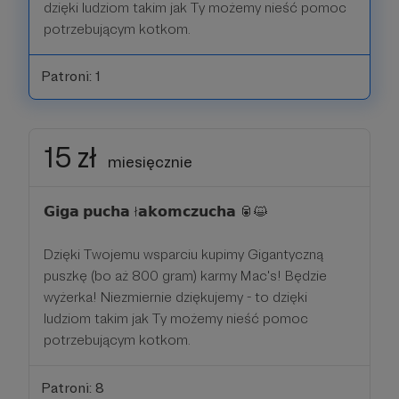
dzięki ludziom takim jak Ty możemy nieść pomoc
potrzebującym kotkom.
Patroni: 1
15 zł
miesięcznie
𝗚𝗶𝗴𝗮 𝗽𝘂𝗰𝗵𝗮 ł𝗮𝗸𝗼𝗺𝗰𝘇𝘂𝗰𝗵𝗮 🥫😺
Dzięki Twojemu wsparciu kupimy Gigantyczną
puszkę (bo aż 800 gram) karmy Mac's! Będzie
wyżerka! Niezmiernie dziękujemy - to dzięki
ludziom takim jak Ty możemy nieść pomoc
potrzebującym kotkom.
Patroni: 8