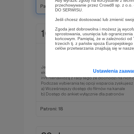
Aby wyrazić zgody na korzystanie z techn
przechowywanie przez Crowd8 sp. z o.o.
Patroni: 13
DO SERWISU.
Jeśli chcesz dostosować lub zmienić sw
Zgoda jest dobrowolna i możesz ją wyc
10 zł
sprostowania, usunięcia lub ograniczeni
miesięcznie
końcowym. Pamiętaj, że w zależności od
trzecich tj. z państw spoza Europejskie
celów przetwarzania znajdują się w naszej
Droga Ekspresowa
Jeśli jeździsz drogami w naszym kraju to na pew
Ustawienia zaaw
ekspresową jednojezdniową. Jest ich w Polsce 19
inni nienawidzą z racji tego że dochodzi na nic
Podczas wybierania tej opcji wsparcia zyskujesz
a) Wcześniejszy dostęp do filmów na kanale
b) Dostęp do ankiet wyłącznie dla patronów
Patroni: 18