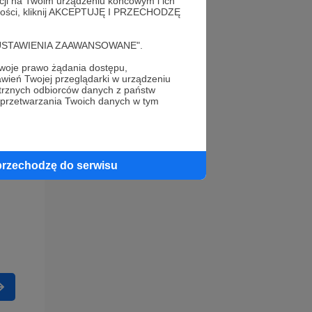
acji na Twoim urządzeniu końcowym i ich
alności, kliknij AKCEPTUJĘ I PRZECHODZĘ
cję "USTAWIENIA ZAAWANSOWANE".
oje prawo żądania dostępu,
wień Twojej przeglądarki w urządzeniu
trznych odbiorców danych z państw
 przetwarzania Twoich danych w tym
przechodzę do serwisu