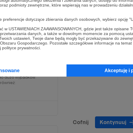
ologii automatycznego śledzenia i zbierania danych, dostęp do inform
 oraz podmioty zewnętrzne, które wspierają nas w prowadzeniu dział
oje preferencje dotyczące zbierania danych osobowych, wybierz op
ofać w USTAWIENIACH ZAAWANSOWANYCH, gdzie jest także opisane Tw
a przetwarzania danych, a także w dowolnym momencie za pomocą usta
 Twoich ustawień, Twoje dane będą mogły być przekazywane do zewnę
go Obszaru Gospodarczego. Pozostałe szczegółowe informacje na temat
 polityce prywatności.
no jechałeś też drogą
ansowane
Akceptuję i 
8 km. Niektórzy je chwalą a
h do dużo wypadków.
 również:
Cofnij
Kontynuuj