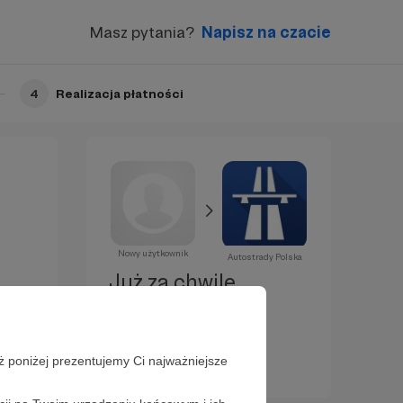
Masz pytania?
Napisz na czacie
4
Realizacja płatności
Nowy użytkownik
Autostrady Polska
Już za chwilę
zostaniesz
Patronem!
ż poniżej prezentujemy Ci najważniejsze