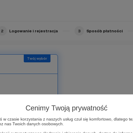
2
Logowanie i rejestracja
3
Sposób płatności
 - Super. Bardzo Ci za to
ość daleko. Wiadomo co
Cenimy Twoją prywatność
owy. Drogą Krajową zapewne
nione na końcu każdego
w czasie korzystania z naszych usług czuł się komfortowo, dlatego te
zez nas Twoich danych osobowych.