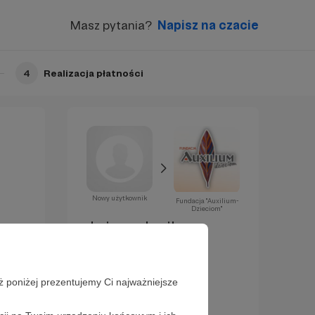
Masz pytania?
Napisz na czacie
4
Realizacja płatności
Nowy użytkownik
Fundacja "Auxilium-
Dzieciom"
Już za chwilę
zostaniesz
Patronem!
ż poniżej prezentujemy Ci najważniejsze