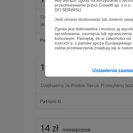
miesięcznie
Aby wyrazić zgody na korzystanie z techn
przechowywanie przez Crowd8 sp. z o.o.
DO SERWISU.
Dziękujemy za zaangażowanie. Na wskazany ad
Jeśli chcesz dostosować lub zmienić sw
przesyłamy rysunek podopiecznego.
Zgoda jest dobrowolna i możesz ją wyc
sprostowania, usunięcia lub ograniczeni
końcowym. Pamiętaj, że w zależności od
Patroni: 0
trzecich tj. z państw spoza Europejskie
celów przetwarzania znajdują się w naszej
10 zł
miesięcznie
Ustawienia zaaw
Dziękujemy za Wielkie Serce. Przesyłamy laur
Patroni: 0
14 zł
miesięcznie