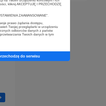
acji na Twoim urządzeniu końcowym i ich
alności, kliknij AKCEPTUJĘ I PRZECHODZĘ
cję "USTAWIENIA ZAAWANSOWANE".
oje prawo żądania dostępu,
wień Twojej przeglądarki w urządzeniu
trznych odbiorców danych z państw
 przetwarzania Twoich danych w tym
przechodzę do serwisu