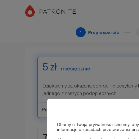
3 zł
miesięcznie
Każda złotówka na wagę złota! Dziękujemy!
1
Próg wsparcia
Patroni: 0
5 zł
miesięcznie
Dziękujemy za okazaną pomoc - przesyłamy 
jednego z naszych podopiecznych.
Patroni: 0
Dbamy o Twoją prywatność i chcemy, abyś 
informacje o zasadach przetwarzania pr
7 zł