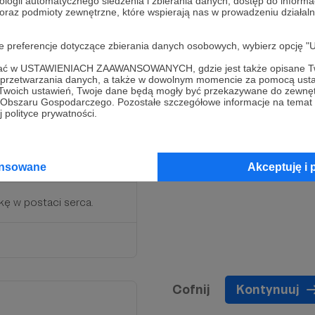
ologii automatycznego śledzenia i zbierania danych, dostęp do inform
 oraz podmioty zewnętrzne, które wspierają nas w prowadzeniu dział
res, e-mail bądź telefon
oje preferencje dotyczące zbierania danych osobowych, wybierz op
ofać w USTAWIENIACH ZAAWANSOWANYCH, gdzie jest także opisane Tw
a przetwarzania danych, a także w dowolnym momencie za pomocą usta
 Twoich ustawień, Twoje dane będą mogły być przekazywane do zewnę
go Obszaru Gospodarczego. Pozostałe szczegółowe informacje na temat
 polityce prywatności.
ansowane
Akceptuję i 
kę w postaci serca.
Cofnij
Kontynuuj