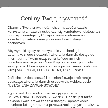
100 zł
miesięcznie
Cenimy Twoją prywatność
Dbamy o Twoją prywatność i chcemy, abyś w czasie
Pomagasz budować przewagę.
korzystania z naszych usług czuł się komfortowo, dlatego też
To realne wsparcie dla jednostek – zapasowa
poniżej prezentujemy Ci najważniejsze informacje o
zasadach przetwarzania przez nas Twoich danych
płyta balistyczna, czy podstawowy sprzęt.
osobowych.
Otrzymujesz dostęp do krótkich relacji „zza kulis” –
Aby wyrazić zgody na korzystanie z technologii
foto/wideo prosto z naszych działań.
automatycznego śledzenia i zbierania danych, dostęp do
informacji na Twoim urządzeniu końcowym i ich
przechowywanie przez Crowd8 sp. z o.o. oraz podmioty
Patroni: 0
zewnętrzne, które wspierają nas w prowadzeniu działalności,
kliknij AKCEPTUJĘ I PRZECHODZĘ DO SERWISU.
Jeśli chcesz dostosować lub zmienić swoje preferencje
dotyczące zbierania danych osobowych, wybierz opcję
250 zł
"USTAWIENIA ZAAWANSOWANE".
miesięcznie
Zgoda jest dobrowolna i możesz ją wycofać w
USTAWIENIACH ZAAWANSOWANYCH, gdzie jest także
MEDEVAC Supporter
opisane Twoje prawo żądania dostępu, sprostowania,
usunięcia lub ograniczenia przetwarzania danych, a także w
Dzięki Tobie pojedzie kolejny pojazd.