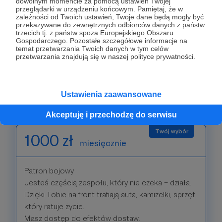
dowolnym momencie za pomocą ustawień Twojej
Wspierasz modernizację, naprawy, malowanie,
przeglądarki w urządzeniu końcowym. Pamiętaj, że w
zależności od Twoich ustawień, Twoje dane będą mogły być
adaptacje sprzętu, które potem wyciągają ludzi
przekazywane do zewnętrznych odbiorców danych z państw
spod ostrzału.
trzecich tj. z państw spoza Europejskiego Obszaru
Gospodarczego. Pozostałe szczegółowe informacje na
Masz dostęp do specjalnych materiałów –
temat przetwarzania Twoich danych w tym celów
pełniejszych raportów, wideo i efektów naszych
przetwarzania znajdują się w naszej polityce prywatności.
dostaw
Ustawienia zaawansowane
Patroni: 0
Akceptuję i przechodzę do serwisu
1000 zł
miesięcznie
Patron bojowy
Jesteś częścią zespołu, który nie czeka – działa.
Dzięki Tobie na front trafiają auta, kamizelki, sprzęt,
który ratuje życie.
Masz dostęp do efektów dostaw.