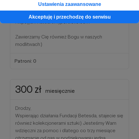
Ustawienia zaawansowane
Więcej o twórczości:
Akceptuję i przechodzę do serwisu
https://annkateart.myportfolio.com
Zawierzamy Cię również Bogu w naszych
modlitwach:)
Patroni: 0
300 zł
miesięcznie
Drodzy,
Wspierając działania Fundacji Betesda, stajecie się
również kolekcjonerami sztuki:) Jesteśmy Wam
wdzięczni za pomoc i dlatego co trzy miesiące
otrzymacie od nas w podziękowaniu jedną