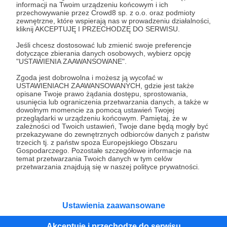
informacji na Twoim urządzeniu końcowym i ich
40 zł
miesięcznie
przechowywanie przez Crowd8 sp. z o.o. oraz podmioty
zewnętrzne, które wspierają nas w prowadzeniu działalności,
kliknij AKCEPTUJĘ I PRZECHODZĘ DO SERWISU.
Dziękujemy za Twoje wsparcie!
Jeśli chcesz dostosować lub zmienić swoje preferencje
dotyczące zbierania danych osobowych, wybierz opcję
"USTAWIENIA ZAAWANSOWANE".
Patroni: 0
Limit: 100
Zgoda jest dobrowolna i możesz ją wycofać w
USTAWIENIACH ZAAWANSOWANYCH, gdzie jest także
opisane Twoje prawo żądania dostępu, sprostowania,
usunięcia lub ograniczenia przetwarzania danych, a także w
dowolnym momencie za pomocą ustawień Twojej
50 zł
miesięcznie
przeglądarki w urządzeniu końcowym. Pamiętaj, że w
zależności od Twoich ustawień, Twoje dane będą mogły być
przekazywane do zewnętrznych odbiorców danych z państw
trzecich tj. z państw spoza Europejskiego Obszaru
Dziękuję za Twoje wsparcie!
Gospodarczego. Pozostałe szczegółowe informacje na
temat przetwarzania Twoich danych w tym celów
przetwarzania znajdują się w naszej polityce prywatności.
Patroni: 2
Ustawienia zaawansowane
100 zł
miesięcznie
Akceptuję i przechodzę do serwisu