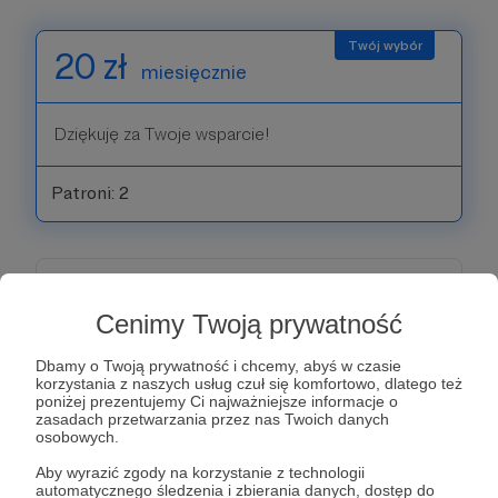
20 zł
miesięcznie
Dziękuję za Twoje wsparcie!
Patroni: 2
30 zł
miesięcznie
Cenimy Twoją prywatność
Dziękuję za Twoje wsparcie!
Dbamy o Twoją prywatność i chcemy, abyś w czasie
korzystania z naszych usług czuł się komfortowo, dlatego też
poniżej prezentujemy Ci najważniejsze informacje o
zasadach przetwarzania przez nas Twoich danych
Patroni: 1
osobowych.
Aby wyrazić zgody na korzystanie z technologii
automatycznego śledzenia i zbierania danych, dostęp do