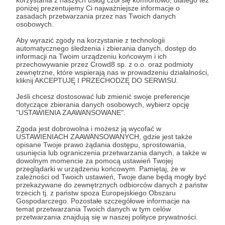
100 zł
poniżej prezentujemy Ci najważniejsze informacje o
miesięcznie
zasadach przetwarzania przez nas Twoich danych
osobowych.
Aby wyrazić zgody na korzystanie z technologii
Dziękuję za Twoje wsparcie!
automatycznego śledzenia i zbierania danych, dostęp do
informacji na Twoim urządzeniu końcowym i ich
przechowywanie przez Crowd8 sp. z o.o. oraz podmioty
Patroni: 1
zewnętrzne, które wspierają nas w prowadzeniu działalności,
kliknij AKCEPTUJĘ I PRZECHODZĘ DO SERWISU.
Jeśli chcesz dostosować lub zmienić swoje preferencje
dotyczące zbierania danych osobowych, wybierz opcję
150 zł
"USTAWIENIA ZAAWANSOWANE".
miesięcznie
Zgoda jest dobrowolna i możesz ją wycofać w
USTAWIENIACH ZAAWANSOWANYCH, gdzie jest także
Dziękuję za Twoje wsparcie!
opisane Twoje prawo żądania dostępu, sprostowania,
usunięcia lub ograniczenia przetwarzania danych, a także w
dowolnym momencie za pomocą ustawień Twojej
przeglądarki w urządzeniu końcowym. Pamiętaj, że w
Patroni: 0
zależności od Twoich ustawień, Twoje dane będą mogły być
przekazywane do zewnętrznych odbiorców danych z państw
trzecich tj. z państw spoza Europejskiego Obszaru
Gospodarczego. Pozostałe szczegółowe informacje na
temat przetwarzania Twoich danych w tym celów
200 zł
przetwarzania znajdują się w naszej polityce prywatności.
miesięcznie