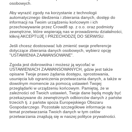
osobowych.
Centrum Formacji Duchowej, twórczą pracę i
nowe inicjatywy. O naszych Darczyńcach i
Aby wyrazić zgody na korzystanie z technologii
automatycznego śledzenia i zbierania danych, dostęp do
Patronach pamiętamy w codziennych modlitwach
informacji na Twoim urządzeniu końcowym i ich
oraz w pierwszy piątek miesiąca, kiedy odprawiamy
przechowywanie przez Crowd8 sp. z o.o. oraz podmioty
zewnętrzne, które wspierają nas w prowadzeniu działalności,
w ich intencji Mszę Świętą. Bóg Zapłać!
kliknij AKCEPTUJĘ I PRZECHODZĘ DO SERWISU.
Jeśli chcesz dostosować lub zmienić swoje preferencje
Patroni: 0
dotyczące zbierania danych osobowych, wybierz opcję
"USTAWIENIA ZAAWANSOWANE".
Zgoda jest dobrowolna i możesz ją wycofać w
USTAWIENIACH ZAAWANSOWANYCH, gdzie jest także
100 zł
opisane Twoje prawo żądania dostępu, sprostowania,
miesięcznie
usunięcia lub ograniczenia przetwarzania danych, a także w
dowolnym momencie za pomocą ustawień Twojej
przeglądarki w urządzeniu końcowym. Pamiętaj, że w
zależności od Twoich ustawień, Twoje dane będą mogły być
Dziękujemy za Twoje wsparcie! Każda kwota jest
przekazywane do zewnętrznych odbiorców danych z państw
wykorzystywana na głoszenie słowa Bożego przez
trzecich tj. z państw spoza Europejskiego Obszaru
Gospodarczego. Pozostałe szczegółowe informacje na
Centrum Formacji Duchowej, twórczą pracę i
temat przetwarzania Twoich danych w tym celów
nowe inicjatywy. O naszych Darczyńcach i
przetwarzania znajdują się w naszej polityce prywatności.
Patronach pamiętamy w codziennych modlitwach
oraz w pierwszy piątek miesiąca, kiedy odprawiamy