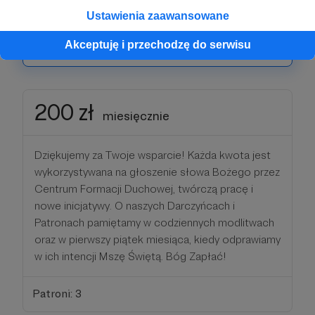
w ich intencji Mszę Świętą. Bóg Zapłać!
Ustawienia zaawansowane
Akceptuję i przechodzę do serwisu
Patroni: 5
200 zł
miesięcznie
Dziękujemy za Twoje wsparcie! Każda kwota jest
wykorzystywana na głoszenie słowa Bożego przez
Centrum Formacji Duchowej, twórczą pracę i
nowe inicjatywy. O naszych Darczyńcach i
Patronach pamiętamy w codziennych modlitwach
oraz w pierwszy piątek miesiąca, kiedy odprawiamy
w ich intencji Mszę Świętą. Bóg Zapłać!
Patroni: 3