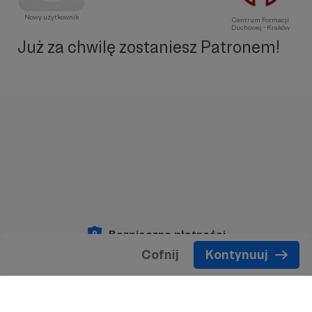
Nowy użytkownik
Centrum Formacji
Duchowej - Kraków
Już za chwilę zostaniesz Patronem!
Bezpieczne płatności
Cofnij
Kontynuuj
Copyright 2026 © Patronite.
Wszelkie prawa
zastrzeżone.