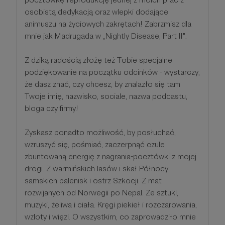
osobistą dedykacją oraz wlepki dodające
animuszu na życiowych zakrętach! Zabrzmisz dla
mnie jak Madrugada w „Nightly Disease, Part II".
Z dziką radością złożę też Tobie specjalne
podziękowanie na początku odcinków - wystarczy,
że dasz znać, czy chcesz, by znalazło się tam
Twoje imię, nazwisko, sociale, nazwa podcastu,
bloga czy firmy!
Zyskasz ponadto możliwość, by posłuchać,
wzruszyć się, pośmiać, zaczerpnąć czule
zbuntowaną energię z nagrania-pocztówki z mojej
drogi. Z warmińskich lasów i skał Północy,
samskich palenisk i ostrz Szkocji. Z mat
rozwijanych od Norwegii po Nepal. Ze sztuki,
muzyki, żeliwa i ciała. Kręgi piekieł i rozczarowania,
wzloty i więzi. O wszystkim, co zaprowadziło mnie