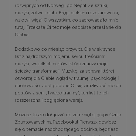
rozwijanych od Norwegii po Nepal. Ze sztuki,
muzyki, żeliwa i ciała. Kręgi piekieł i rozczarowania,
wzloty i więzi. O wszystkim, co zaprowadziło mnie
tutaj. Przekażę Ci też moje osobiste przesłanie dla
Ciebie.
Dodatkowo co miesiąc przywita Cię w skrzynce
list z najdroższymi mojemu sercu treściami:
muzyką wszelkich nurtów, która znaczy moją
ścieżkę transformacji. Muzykę, za sprawą której
otworzę dla Ciebie wgląd w traumę, psychologię i
duchowość. Jeśli podoba Ci się wrażliwość moich
postów z serii „Twarze traumy”, ten list to ich
rozszerzona i pogłębiona wersja.
Możesz także dołączyć do zamkniętej grupy Czule
Zbuntowanych na Facebooku! Pierwszx dowiesz
się o temacie nadchodzącego odcinka, będziesz