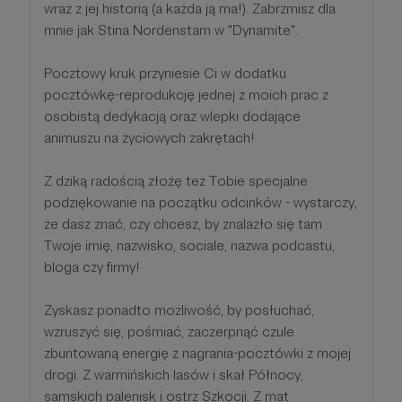
wraz z jej historią (a każda ją ma!). Zabrzmisz dla
mnie jak Stina Nordenstam w "Dynamite".
Pocztowy kruk przyniesie Ci w dodatku
pocztówkę-reprodukcję jednej z moich prac z
osobistą dedykacją oraz wlepki dodające
animuszu na życiowych zakrętach!
Z dziką radością złożę też Tobie specjalne
podziękowanie na początku odcinków - wystarczy,
że dasz znać, czy chcesz, by znalazło się tam
Twoje imię, nazwisko, sociale, nazwa podcastu,
bloga czy firmy!
Zyskasz ponadto możliwość, by posłuchać,
wzruszyć się, pośmiać, zaczerpnąć czule
zbuntowaną energię z nagrania-pocztówki z mojej
drogi. Z warmińskich lasów i skał Północy,
samskich palenisk i ostrz Szkocji. Z mat