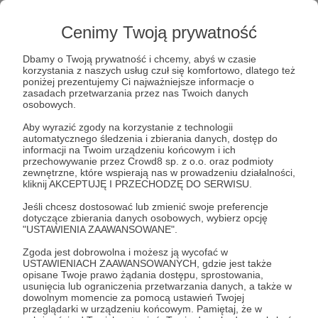
Ciebie.
Cenimy Twoją prywatność
Dodatkowo co miesiąc przywita Cię w skrzynce
Dbamy o Twoją prywatność i chcemy, abyś w czasie
list z najdroższymi mojemu sercu treściami:
korzystania z naszych usług czuł się komfortowo, dlatego też
poniżej prezentujemy Ci najważniejsze informacje o
muzyką wszelkich nurtów, która znaczy moją
zasadach przetwarzania przez nas Twoich danych
ścieżkę transformacji. Muzykę, za sprawą której
osobowych.
otworzę dla Ciebie wgląd w traumę, psychologię i
Aby wyrazić zgody na korzystanie z technologii
duchowość. Jeśli podoba Ci się wrażliwość moich
automatycznego śledzenia i zbierania danych, dostęp do
informacji na Twoim urządzeniu końcowym i ich
postów z serii „Twarze traumy”, ten list to ich
przechowywanie przez Crowd8 sp. z o.o. oraz podmioty
rozszerzona i pogłębiona wersja.
zewnętrzne, które wspierają nas w prowadzeniu działalności,
kliknij AKCEPTUJĘ I PRZECHODZĘ DO SERWISU.
Możesz także dołączyć do zamkniętej grupy Czule
Jeśli chcesz dostosować lub zmienić swoje preferencje
dotyczące zbierania danych osobowych, wybierz opcję
Zbuntowanych na Facebooku! Pierwszx dowiesz
"USTAWIENIA ZAAWANSOWANE".
się o temacie nadchodzącego odcinka, będziesz
Zgoda jest dobrowolna i możesz ją wycofać w
mxgłx proponować tematy i pytania. Zyskasz też
USTAWIENIACH ZAAWANSOWANYCH, gdzie jest także
możliwość sugestii utworów do moich
opisane Twoje prawo żądania dostępu, sprostowania,
usunięcia lub ograniczenia przetwarzania danych, a także w
muzycznych listów z interpretacjami utworów w
dowolnym momencie za pomocą ustawień Twojej
kontekście traumy i duchowości.
przeglądarki w urządzeniu końcowym. Pamiętaj, że w