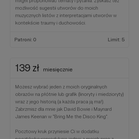
mxgłx proponować tematy i pytania. Zyskasz też
możliwość sugestii utworów do moich
muzycznych listów z interpretacjami utworów w
kontekście traumy i duchowości.
Patroni: 0
Limit: 5
139 zł
miesięcznie
Możesz wybrać jeden z moich oryginalnych
obrazów na płótnie lub grafik (linoryty i miedzioryty)
wraz z jego historią (a każda praca ją ma!).
Zabrzmisz dla mnie jak David Bowie i Maynard
James Keenan w "Bring Me the Disco King".
Pocztowy kruk przyniesie Ci w dodatku
pocztówkę-reprodukcję jednej z moich prac z