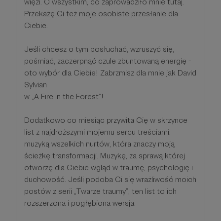
więzi. O wszystkim, co zaprowadziło mnie tutaj.
Przekażę Ci też moje osobiste przesłanie dla
Ciebie.
Jeśli chcesz o tym posłuchać, wzruszyć się,
pośmiać, zaczerpnąć czule zbuntowaną energię -
oto wybór dla Ciebie! Zabrzmisz dla mnie jak David
Sylvian
w „A Fire in the Forest”!
Dodatkowo co miesiąc przywita Cię w skrzynce
list z najdroższymi mojemu sercu treściami:
muzyką wszelkich nurtów, która znaczy moją
ścieżkę transformacji. Muzykę, za sprawą której
otworzę dla Ciebie wgląd w traumę, psychologię i
duchowość. Jeśli podoba Ci się wrażliwość moich
postów z serii „Twarze traumy”, ten list to ich
rozszerzona i pogłębiona wersja.