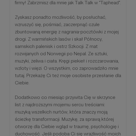
firmy! Zabrzmisz dla mnie jak Talk Talk w "Taphead".
Zyskasz ponadto możliwość, by posłuchać,
wzruszyć się, pośmiać, zaczerpnąć czule
zbuntowaną energię z nagrania-pocztówki z mojej
drogi. Z warmińskich lasów i skał Północy,
samskich palenisk i ostrz Szkocji. Z mat
rozwijanych od Norwegii po Nepal. Ze sztuki,
muzyki, żeliwa i ciała. Kręgi piekieł i rozczarowania,
wzloty i więzi. O wszystkim, co zaprowadziło mnie
tutaj. Przekażę Ci też moje osobiste przesłanie dla
Ciebie.
Dodatkowo co miesiąc przywita Cię w skrzynce
list z najdroższymi mojemu sercu treściami:
muzyką wszelkich nurtów, która znaczy moją
ścieżkę transformacji. Muzykę, za sprawą której
otworzę dla Ciebie wgląd w traumę, psychologię i
duchowość. Jeśli podoba Ci się wrażliwość moich