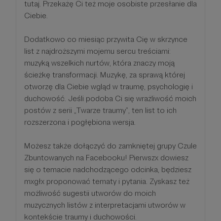
tutaj. Przekażę Ci też moje osobiste przesłanie dla
Ciebie.
Dodatkowo co miesiąc przywita Cię w skrzynce
list z najdroższymi mojemu sercu treściami:
muzyką wszelkich nurtów, która znaczy moją
ścieżkę transformacji. Muzykę, za sprawą której
otworzę dla Ciebie wgląd w traumę, psychologię i
duchowość. Jeśli podoba Ci się wrażliwość moich
postów z serii „Twarze traumy”, ten list to ich
rozszerzona i pogłębiona wersja.
Możesz także dołączyć do zamkniętej grupy Czule
Zbuntowanych na Facebooku! Pierwszx dowiesz
się o temacie nadchodzącego odcinka, będziesz
mxgłx proponować tematy i pytania. Zyskasz też
możliwość sugestii utworów do moich
muzycznych listów z interpretacjami utworów w
kontekście traumy i duchowości.