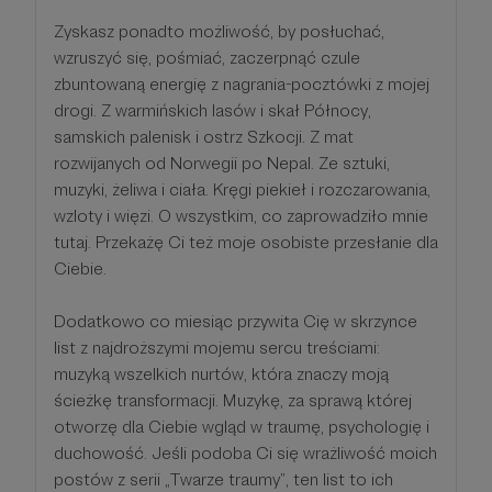
Zyskasz ponadto możliwość, by posłuchać,
wzruszyć się, pośmiać, zaczerpnąć czule
zbuntowaną energię z nagrania-pocztówki z mojej
drogi. Z warmińskich lasów i skał Północy,
samskich palenisk i ostrz Szkocji. Z mat
rozwijanych od Norwegii po Nepal. Ze sztuki,
muzyki, żeliwa i ciała. Kręgi piekieł i rozczarowania,
wzloty i więzi. O wszystkim, co zaprowadziło mnie
tutaj. Przekażę Ci też moje osobiste przesłanie dla
Ciebie.
Dodatkowo co miesiąc przywita Cię w skrzynce
list z najdroższymi mojemu sercu treściami:
muzyką wszelkich nurtów, która znaczy moją
ścieżkę transformacji. Muzykę, za sprawą której
otworzę dla Ciebie wgląd w traumę, psychologię i
duchowość. Jeśli podoba Ci się wrażliwość moich
postów z serii „Twarze traumy”, ten list to ich