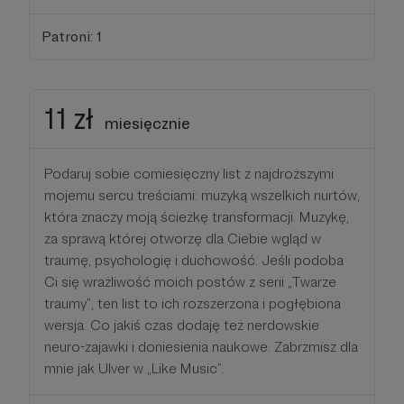
Patroni: 1
11 zł
miesięcznie
Podaruj sobie comiesięczny list z najdroższymi
mojemu sercu treściami: muzyką wszelkich nurtów,
która znaczy moją ścieżkę transformacji. Muzykę,
za sprawą której otworzę dla Ciebie wgląd w
traumę, psychologię i duchowość. Jeśli podoba
Ci się wrażliwość moich postów z serii „Twarze
traumy”, ten list to ich rozszerzona i pogłębiona
wersja. Co jakiś czas dodaję też nerdowskie
neuro-zajawki i doniesienia naukowe. Zabrzmisz dla
mnie jak Ulver w „Like Music”.