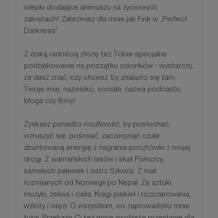
wlepki dodające animuszu na życiowych
zakrętach! Zabrzmisz dla mnie jak Fink w „Perfect
Darkness”.
Z dziką radością złożę też Tobie specjalne
podziękowanie na początku odcinków - wystarczy,
że dasz znać, czy chcesz, by znalazło się tam
Twoje imię, nazwisko, sociale, nazwa podcastu,
bloga czy firmy!
Zyskasz ponadto możliwość, by posłuchać,
wzruszyć się, pośmiać, zaczerpnąć czule
zbuntowaną energię z nagrania-pocztówki z mojej
drogi. Z warmińskich lasów i skał Północy,
samskich palenisk i ostrz Szkocji. Z mat
rozwijanych od Norwegii po Nepal. Ze sztuki,
muzyki, żeliwa i ciała. Kręgi piekieł i rozczarowania,
wzloty i więzi. O wszystkim, co zaprowadziło mnie
tutaj. Przekażę Ci też moje osobiste przesłanie dla