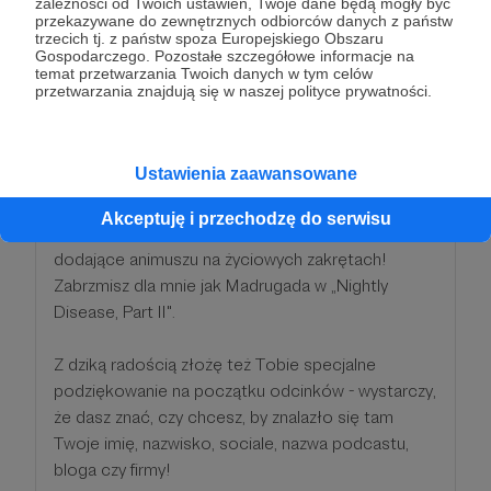
zależności od Twoich ustawień, Twoje dane będą mogły być
przekazywane do zewnętrznych odbiorców danych z państw
trzecich tj. z państw spoza Europejskiego Obszaru
Patroni: 0
Gospodarczego. Pozostałe szczegółowe informacje na
temat przetwarzania Twoich danych w tym celów
przetwarzania znajdują się w naszej polityce prywatności.
77 zł
miesięcznie
Ustawienia zaawansowane
Trafi do Ciebie pocztówka-reprodukcja jednej z
Akceptuję i przechodzę do serwisu
moich prac z osobistą dedykacją oraz wlepki
dodające animuszu na życiowych zakrętach!
Zabrzmisz dla mnie jak Madrugada w „Nightly
Disease, Part II".
Z dziką radością złożę też Tobie specjalne
podziękowanie na początku odcinków - wystarczy,
że dasz znać, czy chcesz, by znalazło się tam
Twoje imię, nazwisko, sociale, nazwa podcastu,
bloga czy firmy!