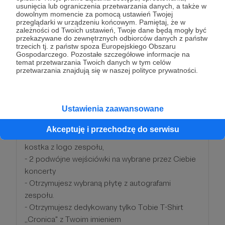
usunięcia lub ograniczenia przetwarzania danych, a także w
dowolnym momencie za pomocą ustawień Twojej
przeglądarki w urządzeniu końcowym. Pamiętaj, że w
Dziękujemy! Brak nam słów!
zależności od Twoich ustawień, Twoje dane będą mogły być
przekazywane do zewnętrznych odbiorców danych z państw
trzecich tj. z państw spoza Europejskiego Obszaru
- Znajdujesz się na liście patronów, publikowanej
Gospodarczego. Pozostałe szczegółowe informacje na
raz w miesiącu na naszym profilu
temat przetwarzania Twoich danych w tym celów
przetwarzania znajdują się w naszej polityce prywatności.
- Otrzymujesz maila z oficjalnym podziękowaniem
od zespołu.
- Otrzymujesz dedykowany film z podziękowaniami
Ustawienia zaawansowane
od zespołu.
- Dostęp do tajnej grupy na Facebook’u
Akceptuję i przechodzę do serwisu
- Zestaw małego Cronica’rza- przypinka z logiem,
kostka z logo zespołu,
- 2 podwójne wejściówki na wybrane przez Ciebie
koncerty
- Otrzymujesz wybraną płytę z autografami
zespołu.
- Otrzymujesz dedykowany tylko Tobie T-Shirt
,,Cronica" z Twoim imieniem