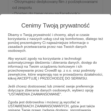
- Otrzymujesz dedykowany film z podziękowaniami
od zespołu.
- Dostęp do tajnej grupy na Facebook’u
- Zestaw małego Cronica’rza- przypinka z logiem,
Cenimy Twoją prywatność
kostka z logo zespołu,
- 2 podwójne wejściówki na wybrane przez Ciebie
Dbamy o Twoją prywatność i chcemy, abyś w czasie
koncerty
korzystania z naszych usług czuł się komfortowo, dlatego też
poniżej prezentujemy Ci najważniejsze informacje o
- Otrzymujesz wybraną płytę z autografami
zasadach przetwarzania przez nas Twoich danych
zespołu lub dedykowany tylko Tobie T-Shirt
osobowych.
,,Cronica" z Twoim imieniem
Aby wyrazić zgody na korzystanie z technologii
- Otrzymujesz dostęp do przedpremierowego
automatycznego śledzenia i zbierania danych, dostęp do
informacji na Twoim urządzeniu końcowym i ich
odsłuchu najnowszych utworów oraz oglądu
przechowywanie przez Crowd8 sp. z o.o. oraz podmioty
videoklipów
zewnętrzne, które wspierają nas w prowadzeniu działalności,
kliknij AKCEPTUJĘ I PRZECHODZĘ DO SERWISU.
Patroni: 0
Jeśli chcesz dostosować lub zmienić swoje preferencje
dotyczące zbierania danych osobowych, wybierz opcję
"USTAWIENIA ZAAWANSOWANE".
Zgoda jest dobrowolna i możesz ją wycofać w
USTAWIENIACH ZAAWANSOWANYCH, gdzie jest także
200 zł
miesięcznie
opisane Twoje prawo żądania dostępu, sprostowania,