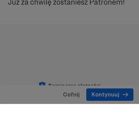
Już za chwilę zostaniesz Patronem!
Bezpieczne płatności
Cofnij
Kontynuuj
Copyright 2026 © Patronite.
Wszelkie prawa
zastrzeżone.