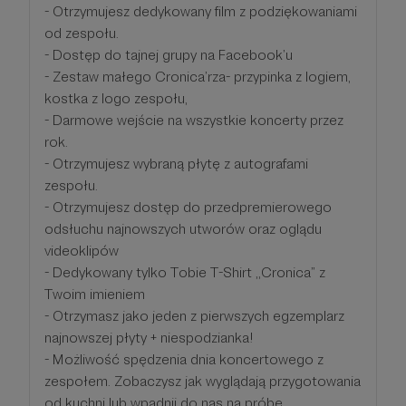
- Otrzymujesz dedykowany film z podziękowaniami
od zespołu.
- Dostęp do tajnej grupy na Facebook’u
- Zestaw małego Cronica’rza- przypinka z logiem,
kostka z logo zespołu,
- Darmowe wejście na wszystkie koncerty przez
rok.
- Otrzymujesz wybraną płytę z autografami
zespołu.
- Otrzymujesz dostęp do przedpremierowego
odsłuchu najnowszych utworów oraz oglądu
videoklipów
- Dedykowany tylko Tobie T-Shirt ,,Cronica” z
Twoim imieniem
- Otrzymasz jako jeden z pierwszych egzemplarz
najnowszej płyty + niespodzianka!
- Możliwość spędzenia dnia koncertowego z
zespołem. Zobaczysz jak wyglądają przygotowania
od kuchni lub wpadnij do nas na próbę.