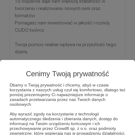
To wsparcie daje nam większą stabilność w
tworzeniu i realizowaniu nowych serii oraz
formatów.
Pomagasz nam inwestować w jakość i rozwój
CUDO.twórcy.
Twoja pomoc realnie wpływa na przyszłość tego
dzieła.
🎬 Twoje imię pojawi się w napisach przed naszymi
Cenimy Twoją prywatność
filmami
💬 Będziemy w stałym kontakcie z Patronami
Dbamy o Twoją prywatność i chcemy, abyś w czasie
CUDO.twórcy
korzystania z naszych usług czuł się komfortowo, dlatego też
poniżej prezentujemy Ci najważniejsze informacje o
zasadach przetwarzania przez nas Twoich danych
Patroni: 12
osobowych.
Aby wyrazić zgody na korzystanie z technologii
automatycznego śledzenia i zbierania danych, dostęp do
informacji na Twoim urządzeniu końcowym i ich
100 zł
przechowywanie przez Crowd8 sp. z o.o. oraz podmioty
miesięcznie
zewnętrzne, które wspierają nas w prowadzeniu działalności,