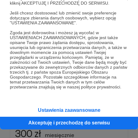
kliknij AKCEPTUJĘ I PRZECHODZĘ DO SERWISU.
Jeśli chcesz dostosować lub zmienić swoje preferencje
Dzięki takiej kwocie możemy odważniej rozwijać
dotyczące zbierania danych osobowych, wybierz opcję
projekt, realizować kolejne pomysły i docierać do
"USTAWIENIA ZAAWANSOWANE".
coraz większej liczby odbiorców.
Zgoda jest dobrowolna i możesz ją wycofać w
USTAWIENIACH ZAAWANSOWANYCH, gdzie jest także
opisane Twoje prawo żądania dostępu, sprostowania,
Pomagasz nam budować media, które niosą
usunięcia lub ograniczenia przetwarzania danych, a także w
dobro, nadzieję i wartości.
dowolnym momencie za pomocą ustawień Twojej
przeglądarki w urządzeniu końcowym. Pamiętaj, że w
zależności od Twoich ustawień, Twoje dane będą mogły być
🎬 Twoje imię pojawi się w napisach przed naszymi
przekazywane do zewnętrznych odbiorców danych z państw
trzecich tj. z państw spoza Europejskiego Obszaru
filmami
Gospodarczego. Pozostałe szczegółowe informacje na
💬 Będziemy w stałym kontakcie z Patronami
temat przetwarzania Twoich danych w tym celów
przetwarzania znajdują się w naszej polityce prywatności.
CUDO.twórcy
Patroni: 5
Ustawienia zaawansowane
Akceptuję i przechodzę do serwisu
300 zł
miesięcznie