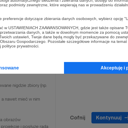
ologii automatycznego śledzenia i zbierania danych, dostęp do inform
 oraz podmioty zewnętrzne, które wspierają nas w prowadzeniu dział
ajomi" na instagramie
 podziękowaniem
oje preferencje dotyczące zbierania danych osobowych, wybierz op
ofać w USTAWIENIACH ZAAWANSOWANYCH, gdzie jest także opisane Tw
a przetwarzania danych, a także w dowolnym momencie za pomocą usta
 Twoich ustawień, Twoje dane będą mogły być przekazywane do zewnę
go Obszaru Gospodarczego. Pozostałe szczegółowe informacje na temat
 polityce prywatności.
ansowane
Akceptuję i 
wane nigdzie zbiory (np.
 a nawet mieć w nim
Cofnij
Kontynuuj
ia obrazów
projekcie i posłużę radą