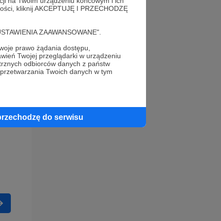
acji na Twoim urządzeniu końcowym i ich
alności, kliknij AKCEPTUJĘ I PRZECHODZĘ
cję "USTAWIENIA ZAAWANSOWANE".
oje prawo żądania dostępu,
wień Twojej przeglądarki w urządzeniu
trznych odbiorców danych z państw
 przetwarzania Twoich danych w tym
przechodzę do serwisu