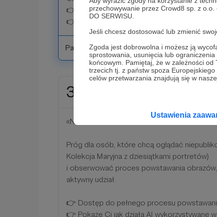
Aby wyrazić zgody na korzystanie z techn
przechowywanie przez Crowd8 sp. z o.o.
👉 Dostęp do dodatkowych relacji "Bliscy zn
DO SERWISU.
👉 Raz w miesiącu wspomnienie w relacji z
Jeśli chcesz dostosować lub zmienić sw
Patroni: 0
Zgoda jest dobrowolna i możesz ją wyc
sprostowania, usunięcia lub ograniczeni
końcowym. Pamiętaj, że w zależności od
trzecich tj. z państw spoza Europejskie
celów przetwarzania znajdują się w naszej
30 zł
miesięcznie
Ustawienia zaaw
«Nestor»
Próg dla osób, które chcą oglądać niepubliko
Kolekcja Maryjna z dziesiątkami portretów)
i obserwować proces powstawania obrazów,
aktywny udział.
👉 Dostęp do pełnego procesu powstawan
👉 Pokażę Ci jak działa AI wykorzystywane w 