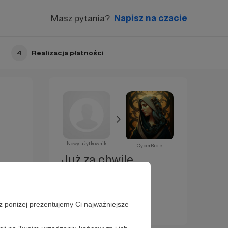
Masz pytania?
Napisz na czacie
4
Realizacja płatności
Nowy użytkownik
CyberBible
Już za chwilę
zostaniesz
Patronem!
ż poniżej prezentujemy Ci najważniejsze