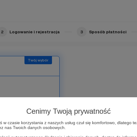
2
Logowanie i rejestracja
3
Sposób płatności
 dodatkowych treści oraz
Cenimy Twoją prywatność
rdzie
w czasie korzystania z naszych usług czuł się komfortowo, dlatego te
zez nas Twoich danych osobowych.
tagrama, przygotuję dla