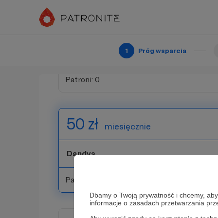
30 zł
miesięcznie
1
Próg wsparcia
Członek Bractwa
Patroni: 0
50 zł
miesięcznie
Dandys
Patroni: 0
Dbamy o Twoją prywatność i chcemy, abyś 
informacje o zasadach przetwarzania pr