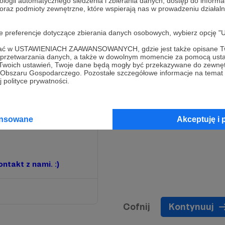
ologii automatycznego śledzenia i zbierania danych, dostęp do inform
 oraz podmioty zewnętrzne, które wspierają nas w prowadzeniu dział
oje preferencje dotyczące zbierania danych osobowych, wybierz op
ofać w USTAWIENIACH ZAAWANSOWANYCH, gdzie jest także opisane Tw
a przetwarzania danych, a także w dowolnym momencie za pomocą usta
 Twoich ustawień, Twoje dane będą mogły być przekazywane do zewnę
go Obszaru Gospodarczego. Pozostałe szczegółowe informacje na temat
 polityce prywatności.
ansowane
Akceptuję i 
ntakt z nami. :)
Cofnij
Kontynuuj