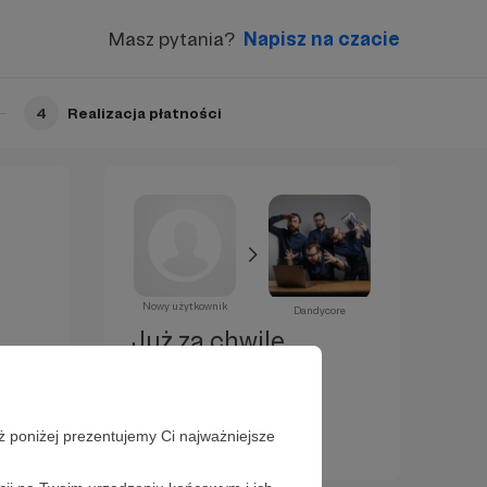
Masz pytania?
Napisz na czacie
4
Realizacja płatności
Nowy użytkownik
Dandycore
Już za chwilę
zostaniesz
Patronem!
ż poniżej prezentujemy Ci najważniejsze