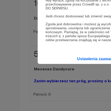
Aby wyrazić zgody na korzystanie z techn
100 zł
miesięcznie
przechowywanie przez Crowd8 sp. z o.o.
DO SERWISU.
Jeśli chcesz dostosować lub zmienić sw
Dandys - Rozwojowiec
Zgoda jest dobrowolna i możesz ją wyc
sprostowania, usunięcia lub ograniczeni
Patroni: 0
końcowym. Pamiętaj, że w zależności od
trzecich tj. z państw spoza Europejskie
celów przetwarzania znajdują się w naszej
500 zł
miesięcznie
Ustawienia zaaw
Mecenas Dandycore
Zanim wybierzesz ten próg, prosimy o ko
Patroni: 0