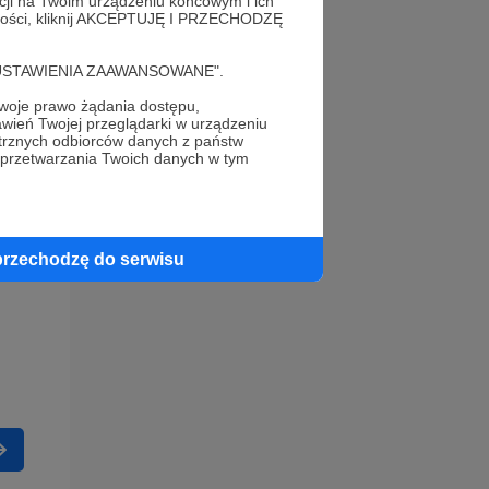
acji na Twoim urządzeniu końcowym i ich
alności, kliknij AKCEPTUJĘ I PRZECHODZĘ
cję "USTAWIENIA ZAAWANSOWANE".
oje prawo żądania dostępu,
wień Twojej przeglądarki w urządzeniu
trznych odbiorców danych z państw
 przetwarzania Twoich danych w tym
przechodzę do serwisu