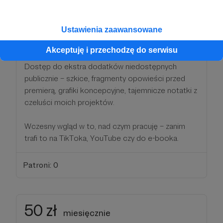
Regularnie aktualizowane!
Ustawienia zaawansowane
Mój autorski e-book „Demony Słowiańskie –
Przewodnik po mrocznym folklorze” w wersji PDF.
Akceptuję i przechodzę do serwisu
Dostęp do ekstra dodatków niedostępnych
publicznie – szkice, fragmenty opowieści przed
premierą, grafiki koncepcyjne, tajemnicze notatki z
czeluści moich projektów.
Wczesny wgląd w to, nad czym pracuję – zanim
trafi to na TikToka, YouTube czy do e-booka.
Patroni: 0
50 zł
miesięcznie