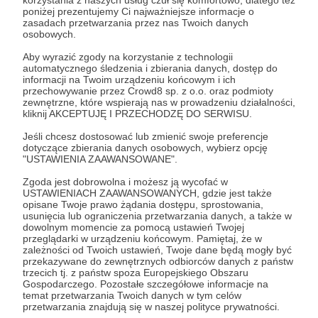
jesteś częścią tej podróży! ❤️
poniżej prezentujemy Ci najważniejsze informacje o
zasadach przetwarzania przez nas Twoich danych
osobowych.
Patroni: 0
Aby wyrazić zgody na korzystanie z technologii
automatycznego śledzenia i zbierania danych, dostęp do
informacji na Twoim urządzeniu końcowym i ich
przechowywanie przez Crowd8 sp. z o.o. oraz podmioty
zewnętrzne, które wspierają nas w prowadzeniu działalności,
30 zł
kliknij AKCEPTUJĘ I PRZECHODZĘ DO SERWISU.
miesięcznie
Jeśli chcesz dostosować lub zmienić swoje preferencje
dotyczące zbierania danych osobowych, wybierz opcję
🕯️ Próg: 30 zł – Strażnik Mroku
"USTAWIENIA ZAAWANSOWANE".
Jako Strażnik Mroku stajesz się kimś więcej niż
Zgoda jest dobrowolna i możesz ją wycofać w
tylko Patronem – stajesz się współtwórcą mojej
USTAWIENIACH ZAAWANSOWANYCH, gdzie jest także
opisane Twoje prawo żądania dostępu, sprostowania,
opowieści. To dzięki Tobie mroczne historie wciąż
usunięcia lub ograniczenia przetwarzania danych, a także w
mogą żyć i rozwijać się w ciemności.
dowolnym momencie za pomocą ustawień Twojej
przeglądarki w urządzeniu końcowym. Pamiętaj, że w
zależności od Twoich ustawień, Twoje dane będą mogły być
🎁 W ramach tego progu otrzymujesz:
przekazywane do zewnętrznych odbiorców danych z państw
trzecich tj. z państw spoza Europejskiego Obszaru
Gospodarczego. Pozostałe szczegółowe informacje na
Stały dostęp do unikalnych tapet inspirowanych
temat przetwarzania Twoich danych w tym celów
przetwarzania znajdują się w naszej polityce prywatności.
słowiańską grozą – na telefon i komputer.