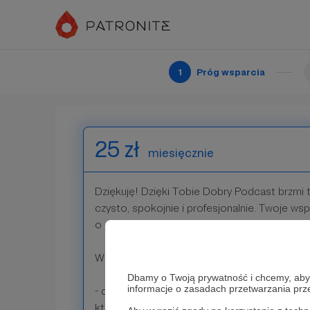
W ramach podziękowania umieszczę Twoje imi
pseudonim na specjalnej planszy w moich r
Spotify.
1
Próg wsparcia
Patroni: 1
25 zł
miesięcznie
Dziękuję! Dzięki Tobie Dobry Podcast brzmi t
czysto, spokojnie i profesjonalnie. Twoje ws
o dobrą jakość dźwięku i obrazu.
W ramach podziękowania otrzymujesz:
Dbamy o Twoją prywatność i chcemy, abyś 
informacje o zasadach przetwarzania pr
- dostęp do zamkniętej grupy patronów na 
której możesz zadać pytanie do gościa ora