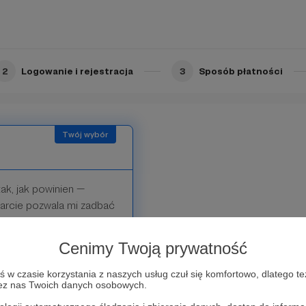
ę i nazwisko lub
ozmowach na YouTube i
2
Logowanie i rejestracja
3
Sposób płatności
ak, jak powinien —
parcie pozwala mi zadbać
Cenimy Twoją prywatność
w czasie korzystania z naszych usług czuł się komfortowo, dlatego te
zez nas Twoich danych osobowych.
Facebooku, w ramach
z możemy poznać się