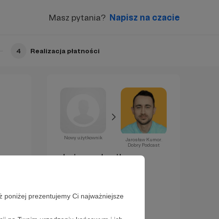
Masz pytania?
Napisz na czacie
4
Realizacja płatności
Nowy użytkownik
Jarosław Kumor.
Dobry Podcast
Już za chwilę
zostaniesz
Patronem!
ż poniżej prezentujemy Ci najważniejsze