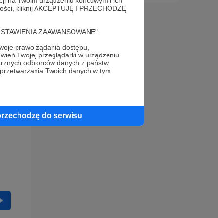
acji na Twoim urządzeniu końcowym i ich
alności, kliknij AKCEPTUJĘ I PRZECHODZĘ
cję "USTAWIENIA ZAAWANSOWANE".
oje prawo żądania dostępu,
wień Twojej przeglądarki w urządzeniu
trznych odbiorców danych z państw
 przetwarzania Twoich danych w tym
przechodzę do serwisu