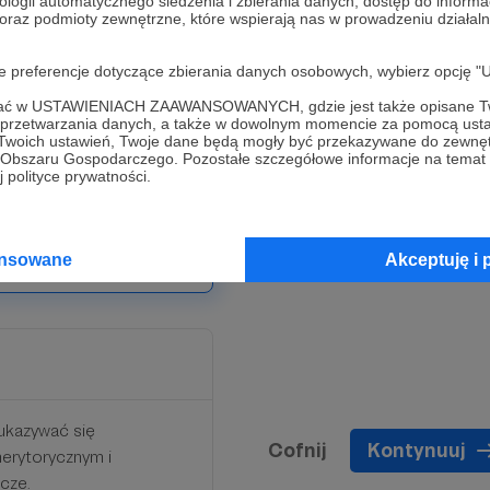
ologii automatycznego śledzenia i zbierania danych, dostęp do inform
 oraz podmioty zewnętrzne, które wspierają nas w prowadzeniu dział
ami dotyczącymi rozmów i
oje preferencje dotyczące zbierania danych osobowych, wybierz op
 zakładce "Posty" dwa razy
ofać w USTAWIENIACH ZAAWANSOWANYCH, gdzie jest także opisane Tw
a przetwarzania danych, a także w dowolnym momencie za pomocą usta
zemyśleniami wokół
 Twoich ustawień, Twoje dane będą mogły być przekazywane do zewnę
go Obszaru Gospodarczego. Pozostałe szczegółowe informacje na temat
 polityce prywatności.
progu.
ansowane
Akceptuję i 
ukazywać się
Cofnij
Kontynuuj
erytorycznym i
acze.