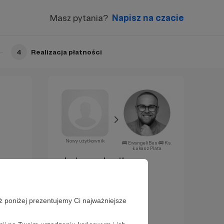
Masz pytania?
Napisz na czacie
4
Realizacja płatności
Nowy użytkownik
🚌 EwangeliBus 🚌 Ks.
Łukasz Plata
Już za chwilę
zostaniesz
Patronem!
ż poniżej prezentujemy Ci najważniejsze