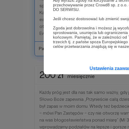
Aby wyrazić zgody na korzystanie z techn
przechowywanie przez Crowd8 sp. z o.o.
sprawuję w Twoich intencjach Eucharystię pr
DO SERWISU.
Karoliny. Ponadto modlimy się za Ciebie w d
Jeśli chcesz dostosować lub zmienić sw
ewangelizacyjnych przedstawiamy Bogu Twoje
otrzyma spersonalizowane podziękowanie za
Zgoda jest dobrowolna i możesz ją wyc
sprostowania, usunięcia lub ograniczeni
Ewangelizacyjne wysłane pocztą.
końcowym. Pamiętaj, że w zależności od
trzecich tj. z państw spoza Europejskie
celów przetwarzania znajdują się w naszej
Patroni: 10
Ustawienia zaaw
200 zł
miesięcznie
Każdy próg jest dla nas tak samo ważny, gdy 
Słowo Boże zapewnia „Przynieście całą dzies
był zapas w moim domu. Wtedy też będziec
– mówi Pan Zastępów – czy nie otworzę wam o
na was błogosławieństwa ponad miarę” (Ml 3,
wprowadzamy podziałów na lepsze i gorsze 