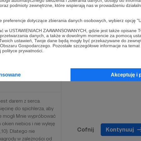
ologii automatycznego śledzenia i zbierania danych, dostęp do inform
 oraz podmioty zewnętrzne, które wspierają nas w prowadzeniu dział
zez wstawiennictwo bł.
rodze i podczas wydarzeń
oje preferencje dotyczące zbierania danych osobowych, wybierz op
 intencje. Każdy z Was
 wkład w Dzieło
ofać w USTAWIENIACH ZAAWANSOWANYCH, gdzie jest także opisane Tw
a przetwarzania danych, a także w dowolnym momencie za pomocą usta
 Twoich ustawień, Twoje dane będą mogły być przekazywane do zewnę
go Obszaru Gospodarczego. Pozostałe szczegółowe informacje na temat
 polityce prywatności.
ansowane
Akceptuję i 
jest darem z serca.
ięcinę do spichlerza, aby
ie mogli Mnie wypróbować
kien niebios i nie wyleję
Cofnij
Kontynuuj
10). Dlatego nie
nagrody w zależności od