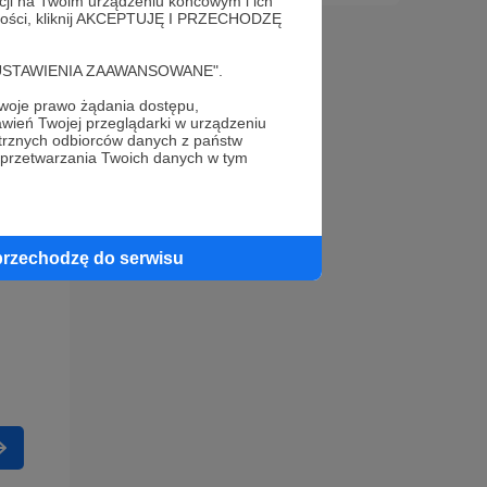
acji na Twoim urządzeniu końcowym i ich
alności, kliknij AKCEPTUJĘ I PRZECHODZĘ
cję "USTAWIENIA ZAAWANSOWANE".
oje prawo żądania dostępu,
wień Twojej przeglądarki w urządzeniu
trznych odbiorców danych z państw
 przetwarzania Twoich danych w tym
przechodzę do serwisu