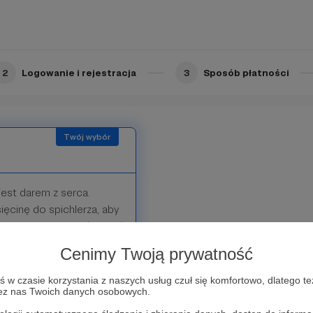
 intencje. Każdy z Was
 wkład w Dzieło
2
Logowanie i rejestracja
3
Sposób płatności
jest darem z serca.
ięcinę do spichlerza, aby
ie mogli Mnie wypróbować
kien niebios i nie wyleję
Cenimy Twoją prywatność
10). Dlatego nie
nagrody w zależności od
w czasie korzystania z naszych usług czuł się komfortowo, dlatego te
zez nas Twoich danych osobowych.
aki otrzymują WSZYSCY
o 18 dnia miesiąca