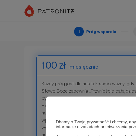
ewangelizacyjnych przedstawiamy Bogu Twoje
otrzyma spersonalizowane podziękowanie za
Ewangelizacyjne wysłane pocztą.
1
Próg wsparcia
Patroni: 1
100 zł
miesięcznie
Każdy próg jest dla nas tak samo ważny, gdy 
Słowo Boże zapewnia „Przynieście całą dzies
był zapas w moim domu. Wtedy też będziec
– mówi Pan Zastępów – czy nie otworzę wam o
na was błogosławieństwa ponad miarę” (Ml 3,
wprowadzamy podziałów na lepsze i gorsze 
Dbamy o Twoją prywatność i chcemy, abyś 
informacje o zasadach przetwarzania pr
wysokości wpłaty. Najcenniejszym Darem, j
nasi patroni jest ofiara Mszy Świętej. Każdeg