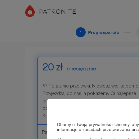
a wszystko dzięki Tobie! Witamy w szeregac
Pozwolimy sobie o Tobie wspominać na nasz
Widzimy się w Kątach! 🖤
1
Próg wsparcia
Patroni: 4
20 zł
miesięcznie
💜 To już nie przelewki. Niesiesz wielką pomo
Przyjeżdżaj do nas, a pokażemy Ci najlepsze 
grzybobranie, najpiękniejsze części rezerwat
oczywiście naszą cudowną, Kąto-Rybaczańską
Kątach! 💜
Dbamy o Twoją prywatność i chcemy, abyś 
informacje o zasadach przetwarzania pr
Patroni: 2