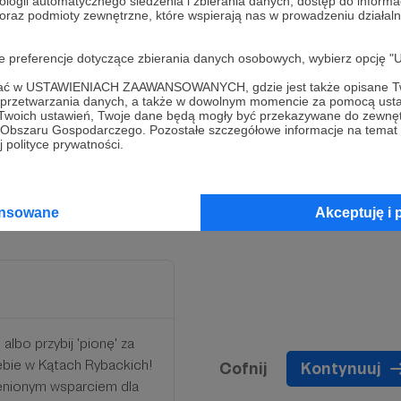
ologii automatycznego śledzenia i zbierania danych, dostęp do inform
 oraz podmioty zewnętrzne, które wspierają nas w prowadzeniu dział
oje preferencje dotyczące zbierania danych osobowych, wybierz op
ofać w USTAWIENIACH ZAAWANSOWANYCH, gdzie jest także opisane Tw
a przetwarzania danych, a także w dowolnym momencie za pomocą usta
z nami pływasz. Wpadaj do
 Twoich ustawień, Twoje dane będą mogły być przekazywane do zewnę
go Obszaru Gospodarczego. Pozostałe szczegółowe informacje na temat
nów i popłyniemy razem z
 polityce prywatności.
ansowane
Akceptuję i 
albo przybij 'pionę' za
iebie w Kątach Rybackich!
Cofnij
Kontynuuj
cenionym wsparciem dla