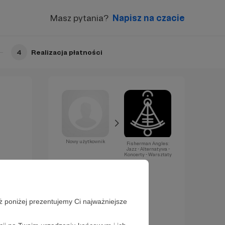
Masz pytania?
Napisz na czacie
4
Realizacja płatności
Nowy użytkownik
Fisherman Angles:
Jazz - Alternatywa -
Koncerty - Warsztaty
Już za chwilę
zostaniesz
Patronem!
ż poniżej prezentujemy Ci najważniejsze