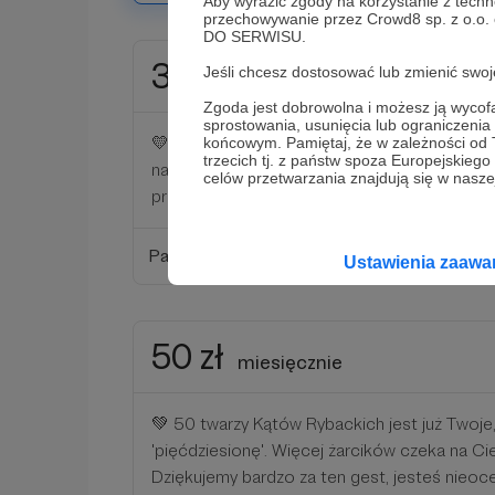
Aby wyrazić zgody na korzystanie z techn
przechowywanie przez Crowd8 sp. z o.o.
DO SERWISU.
30 zł
Jeśli chcesz dostosować lub zmienić sw
miesięcznie
Zgoda jest dobrowolna i możesz ją wyc
sprostowania, usunięcia lub ograniczeni
💛 No halo, Rybko! Morskie dzięki za to, że 
końcowym. Pamiętaj, że w zależności od
trzecich tj. z państw spoza Europejskie
nas, przedstawimy Ci naszą załogę Fisherma
celów przetwarzania znajdują się w naszej
prądem. Widzimy się w Kątach! 💛
Patroni: 0
Ustawienia zaaw
50 zł
miesięcznie
💚 50 twarzy Kątów Rybackich jest już Twoje, 
'pięćdziesionę'. Więcej żarcików czeka na C
Dziękujemy bardzo za ten gest, jesteś nieo