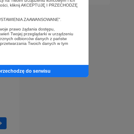
acji na Twoim urządzeniu końcowym i ich
alności, kliknij AKCEPTUJĘ I PRZECHODZĘ
cję "USTAWIENIA ZAAWANSOWANE".
oje prawo żądania dostępu,
wień Twojej przeglądarki w urządzeniu
trznych odbiorców danych z państw
 przetwarzania Twoich danych w tym
przechodzę do serwisu