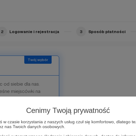
h Fisher-patronów.
ych wydarzeniach.
2
Logowanie i rejestracja
3
Sposób płatności
c od siebie dla nas.
leśne miejscówki na
u kormoranów, no i
 plażę. Widzimy się w
Cenimy Twoją prywatność
w czasie korzystania z naszych usług czuł się komfortowo, dlatego te
zez nas Twoich danych osobowych.