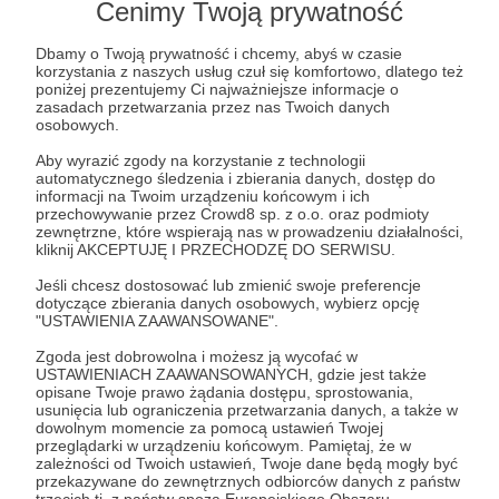
Cenimy Twoją prywatność
35 zł
miesięcznie
Dbamy o Twoją prywatność i chcemy, abyś w czasie
korzystania z naszych usług czuł się komfortowo, dlatego też
poniżej prezentujemy Ci najważniejsze informacje o
- Droga do pomocy -
zasadach przetwarzania przez nas Twoich danych
osobowych.
Dzięki Twojej wpłacie pokrywamy koszt opatrunku
dla pacjenta z trudniej gojącą się raną. Pomoże to
Aby wyrazić zgody na korzystanie z technologii
automatycznego śledzenia i zbierania danych, dostęp do
skutecznie rozpocząć proces gojenia i zapobiec
informacji na Twoim urządzeniu końcowym i ich
pogłębianiu się rany. To realna pomoc, która daje
przechowywanie przez Crowd8 sp. z o.o. oraz podmioty
zewnętrzne, które wspierają nas w prowadzeniu działalności,
szansę na powrót do zdrowia.
kliknij AKCEPTUJĘ I PRZECHODZĘ DO SERWISU.
Jeśli chcesz dostosować lub zmienić swoje preferencje
Patroni: 1
dotyczące zbierania danych osobowych, wybierz opcję
"USTAWIENIA ZAAWANSOWANE".
Zgoda jest dobrowolna i możesz ją wycofać w
USTAWIENIACH ZAAWANSOWANYCH, gdzie jest także
50 zł
opisane Twoje prawo żądania dostępu, sprostowania,
miesięcznie
usunięcia lub ograniczenia przetwarzania danych, a także w
dowolnym momencie za pomocą ustawień Twojej
przeglądarki w urządzeniu końcowym. Pamiętaj, że w
zależności od Twoich ustawień, Twoje dane będą mogły być
- Przystań z troską -
przekazywane do zewnętrznych odbiorców danych z państw
Twoje wsparcie finansuje specjalistyczny
trzecich tj. z państw spoza Europejskiego Obszaru