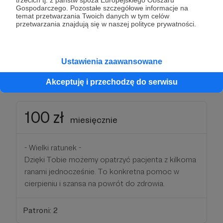
Gospodarczego. Pozostałe szczegółowe informacje na
opatrunek dla pacjenta z rozległą raną przewlekłą -
temat przetwarzania Twoich danych w tym celów
to większość naszych interwencji. Realnie
przetwarzania znajdują się w naszej polityce prywatności.
zmieniasz czyjeś życie, bez tego leczenie byłoby
niemożliwe.
Ustawienia zaawansowane
Patroni: 1
Akceptuję i przechodzę do serwisu
100 zł
miesięcznie
- Wielki ratunek -
Dzięki Tobie możemy opatrzyć pacjenta z kilkoma
ranami jednocześnie. To konkretna pomoc w
cierpieniu i szansa na powrót do zdrowia.
Patroni: 2