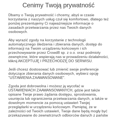
Cenimy Twoją prywatność
stanie w niej z marszu uczestniczyć. Dlaczego? Bo
nie znamy terenu, lokalnych niebezpieczeństw a
Dbamy o Twoją prywatność i chcemy, abyś w czasie
także nie mamy wiedzy o zwierzętach w danym
korzystania z naszych usług czuł się komfortowo, dlatego też
poniżej prezentujemy Ci najważniejsze informacje o
miejscu. Do tego potrzebujemy przewodnika z
zasadach przetwarzania przez nas Twoich danych
miejscowej społeczności. Za taką kwotę jesteśmy
osobowych.
w stanie opłacić asystę takiej osoby, co nie tylko
Aby wyrazić zgody na korzystanie z technologii
pomaga nam w badaniach, ale także wspiera
automatycznego śledzenia i zbierania danych, dostęp do
informacji na Twoim urządzeniu końcowym i ich
lokalną społeczność. Oprócz wyrazów
przechowywanie przez Crowd8 sp. z o.o. oraz podmioty
wdzięczności z poprzednich progów, otrzymasz
zewnętrzne, które wspierają nas w prowadzeniu działalności,
kliknij AKCEPTUJĘ I PRZECHODZĘ DO SERWISU.
od nas przepis na jedną z ulubionych potraw
filipińskich naszego Fundatora Filipa 😊 a także
Jeśli chcesz dostosować lub zmienić swoje preferencje
dotyczące zbierania danych osobowych, wybierz opcję
dwustronicowy słowniczek z języka cebuano na
"USTAWIENIA ZAAWANSOWANE".
polski.
Zgoda jest dobrowolna i możesz ją wycofać w
USTAWIENIACH ZAAWANSOWANYCH, gdzie jest także
Patroni: 0
opisane Twoje prawo żądania dostępu, sprostowania,
usunięcia lub ograniczenia przetwarzania danych, a także w
dowolnym momencie za pomocą ustawień Twojej
przeglądarki w urządzeniu końcowym. Pamiętaj, że w
zależności od Twoich ustawień, Twoje dane będą mogły być
przekazywane do zewnętrznych odbiorców danych z państw