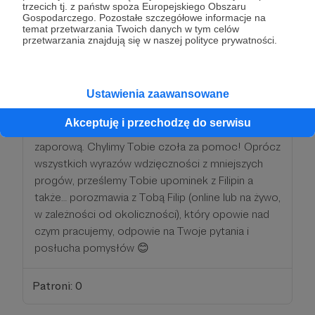
100 zł
miesięcznie
trzecich tj. z państw spoza Europejskiego Obszaru
Gospodarczego. Pozostałe szczegółowe informacje na
temat przetwarzania Twoich danych w tym celów
przetwarzania znajdują się w naszej polityce prywatności.
Taka kwota to już ogromna pomoc naszym
studentom, którym możemy sfinansować
dwutygodniowy nocleg w Morskiej Stacji
Ustawienia zaawansowane
Badawczej w gminie Anda, w której prowadzimy
badania! Dla nas to trochę mniej, natomiast dla
Akceptuję i przechodzę do serwisu
niektórych studentów ta kwota może być już
zaporową. Chylimy Tobie czoła za pomoc! Oprócz
wszystkich wyrazów wdzięczności z mniejszych
progów, prześlemy Tobie upominek z Filipin a
także… porozmawia z Tobą Filip (online lub na żywo,
w zależności od okoliczności), który opowie nad
czym pracujemy, odpowie na Twoje pytania i
posłucha pomysłów 😊
Patroni: 0