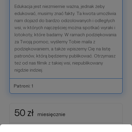
Edukacja jest niezmiernie ważna, jednak żeby
edukować, musimy znać fakty. Ta kwota umożliwia
nam dojazd do bardzo odizolowanych i odległych
wsi, w których najczęściej można spotkać wyraki i
lotokoty, które badamy. W ramach podziękowania
za Twoją pomoc, wyślemy Tobie maila z
podziękowaniem, a także wpiszemy Cię na listę
patronów, którą będziemy publikować. Otrzymasz
też od nas filmik z takiej wsi, niepublikowany
nigdzie indziej.
Patroni: 1
50 zł
miesięcznie
Praca w terenie jest trudna i nie wszyscy są w