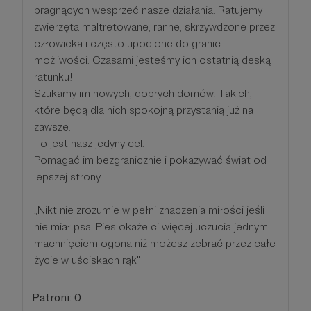
pragnących wesprzeć nasze działania. Ratujemy
zwierzęta maltretowane, ranne, skrzywdzone przez
człowieka i często upodlone do granic
możliwości. Czasami jesteśmy ich ostatnią deską
ratunku!
Szukamy im nowych, dobrych domów. Takich,
które będą dla nich spokojną przystanią już na
zawsze.
To jest nasz jedyny cel.
Pomagać im bezgranicznie i pokazywać świat od
lepszej strony.
„Nikt nie zrozumie w pełni znaczenia miłości jeśli
nie miał psa. Pies okaże ci więcej uczucia jednym
machnięciem ogona niż możesz zebrać przez całe
życie w uściskach rąk"
Patroni: 0