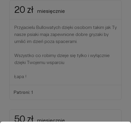
20 zł
miesięcznie
Przyjacielu Bullowatych dzięki osobom takim jak Ty
nasze psiaki maja zapewnione dobre gryzaki by
umilić im dzień poza spacerami.
Wszystko co robimy dzieje się tylko i wyłącznie
dzięki Twojemu wsparciu
Łapa !
Patroni: 1
50 zł
miesięcznie