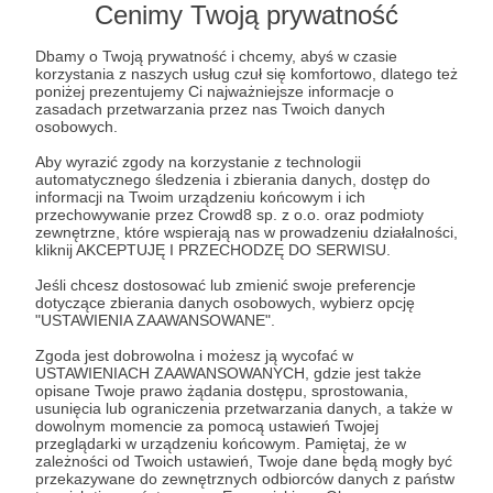
Cenimy Twoją prywatność
Brawo Ty !!!
O wiek nie pytam serce otwieram - w tym progu
Dbamy o Twoją prywatność i chcemy, abyś w czasie
obejmujesz opieką Psich Seniorów
korzystania z naszych usług czuł się komfortowo, dlatego też
poniżej prezentujemy Ci najważniejsze informacje o
Bezcenny gest serca przywraca wiarę w dobro,
zasadach przetwarzania przez nas Twoich danych
dzięki temu możemy otoczyć kompleksową
osobowych.
opieką naszych Seniorowych podopiecznych.
Aby wyrazić zgody na korzystanie z technologii
automatycznego śledzenia i zbierania danych, dostęp do
informacji na Twoim urządzeniu końcowym i ich
Dzięki twojemu regularnemu wsparciu możemy
przechowywanie przez Crowd8 sp. z o.o. oraz podmioty
dalej Pomagać
zewnętrzne, które wspierają nas w prowadzeniu działalności,
kliknij AKCEPTUJĘ I PRZECHODZĘ DO SERWISU.
Jeśli chcesz dostosować lub zmienić swoje preferencje
Patroni: 6
dotyczące zbierania danych osobowych, wybierz opcję
"USTAWIENIA ZAAWANSOWANE".
Zgoda jest dobrowolna i możesz ją wycofać w
USTAWIENIACH ZAAWANSOWANYCH, gdzie jest także
100 zł
opisane Twoje prawo żądania dostępu, sprostowania,
miesięcznie
usunięcia lub ograniczenia przetwarzania danych, a także w
dowolnym momencie za pomocą ustawień Twojej
przeglądarki w urządzeniu końcowym. Pamiętaj, że w
Twoje wsparcie w wysokości 100 zł to właśnie
zależności od Twoich ustawień, Twoje dane będą mogły być
przekazywane do zewnętrznych odbiorców danych z państw
część pokrycia kosztów Hotelowania naszych