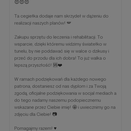
😍😍😍
Ta cegiełka dodaje nam skrzydeł w dążeniu do
realizacji naszych planów! 🪽
Zakupu sprzętu do leczenia i rehabilitacji. To
wsparcie, dzięki któremu widzimy światełko w
tunelu, by nie poddawać się w walce o dzikusy i
przeć do przodu dla ich dobra! To już walka o
lepszą przyszłość! 🆘❤️
W ramach podziękowań dla każdego nowego
patrona, dostaniesz od nas dyplom i za Twoją
zgodą, oficjalne podziękowania w socjal mediach a
do tego nadamy naszemu podopiecznemu
wskazane przez Ciebie imię! 🤩 i uwiecznimy go na
zdjęciu dla Ciebie! 📷
Pomagajmy razem! ♥️