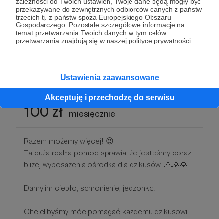
zależności od Twoich ustawień, Twoje dane będą mogły być
zgodą, oficjalne podziękowania w socjal mediach a
przekazywane do zewnętrznych odbiorców danych z państw
do tego kubek z naszym logo ❤️
trzecich tj. z państw spoza Europejskiego Obszaru
Gospodarczego. Pozostałe szczegółowe informacje na
temat przetwarzania Twoich danych w tym celów
Pomagajmy razem! ♥️
przetwarzania znajdują się w naszej polityce prywatności.
Patroni: 14
Ustawienia zaawansowane
Akceptuję i przechodzę do serwisu
100 zł
miesięcznie
Razem możemy więcej! 😍
Ta duża realna pomoc sprawia, że jesteśmy coraz
bliżej wyposażenia ośrodka dla dzikusów. 🙏🙏🙏
Damy im ciepło, schronienie, jedzonko!
Chcielibyśmy móc pomagać każdemu dzikusowi,