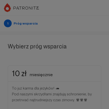
1
Próg wsparcia
Wybierz próg wsparcia
10 zł
miesięcznie
To już karma dla jeżyków! 🦔
Pod naszymi skrzydłami znajdują schronienie, by
przetrwać najtrudniejszy czas zimowy. 🧣🧣🧣