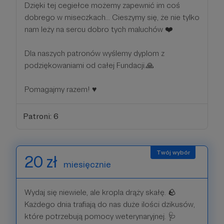
Dzięki tej cegiełce możemy zapewnić im coś
dobrego w miseczkach... Cieszymy się, że nie tylko
nam leży na sercu dobro tych maluchów ❤️
Dla naszych patronów wyślemy dyplom z
podziękowaniami od całej Fundacji.🙏
Pomagajmy razem! ♥️
Patroni: 6
20 zł
miesięcznie
Wydaj się niewiele, ale kropla drąży skałę. 🪨
Każdego dnia trafiają do nas duże ilości dzikusów,
które potrzebują pomocy weterynaryjnej. 🩺