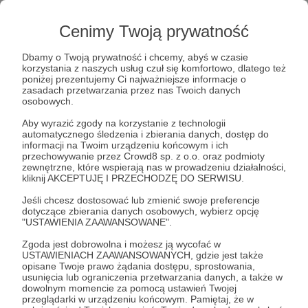
Cenimy Twoją prywatność
50 zł
miesięcznie
Dbamy o Twoją prywatność i chcemy, abyś w czasie
korzystania z naszych usług czuł się komfortowo, dlatego też
poniżej prezentujemy Ci najważniejsze informacje o
🐿️ W naszym ośrodku dla dzikusów brakuje
zasadach przetwarzania przez nas Twoich danych
jeszcze bardzo dużej ilości rzeczy… za tą kwotę
osobowych.
możemy kupić klatkę dla potrzebującej wiewiórki,
Aby wyrazić zgody na korzystanie z technologii
którą ktoś znalazł bez domu, jeszcze jako małego
automatycznego śledzenia i zbierania danych, dostęp do
informacji na Twoim urządzeniu końcowym i ich
oseska! 🐿️
przechowywanie przez Crowd8 sp. z o.o. oraz podmioty
zewnętrzne, które wspierają nas w prowadzeniu działalności,
kliknij AKCEPTUJĘ I PRZECHODZĘ DO SERWISU.
My chcemy ją odkarmić, dać schronienie i jak
przyjdzie czas wypuścić na łono natury. 🍼🌾❤️
Jeśli chcesz dostosować lub zmienić swoje preferencje
dotyczące zbierania danych osobowych, wybierz opcję
"USTAWIENIA ZAAWANSOWANE".
Ich los nie jest nam obojętny ani Tobie! I
Zgoda jest dobrowolna i możesz ją wycofać w
dziękujemy Ci bardzo za to!
USTAWIENIACH ZAAWANSOWANYCH, gdzie jest także
opisane Twoje prawo żądania dostępu, sprostowania,
usunięcia lub ograniczenia przetwarzania danych, a także w
W ramach podziękowań dla każdego nowego
dowolnym momencie za pomocą ustawień Twojej
patrona, dostaniesz od nas dyplom i za Twoją
przeglądarki w urządzeniu końcowym. Pamiętaj, że w