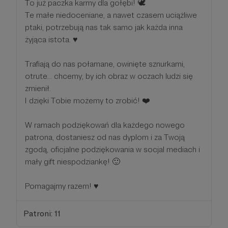
To już paczka karmy dla gołębi! 🕊️
Te małe niedoceniane, a nawet czasem uciążliwe
ptaki, potrzebują nas tak samo jak każda inna
żyjąca istota. ♥️
Trafiają do nas połamane, owinięte sznurkami,
otrute... chcemy, by ich obraz w oczach ludzi się
zmienił.
I dzięki Tobie możemy to zrobić! ❤️
W ramach podziękowań dla każdego nowego
patrona, dostaniesz od nas dyplom i za Twoją
zgodą, oficjalne podziękowania w socjal mediach i
mały gift niespodziankę! 🙂
Pomagajmy razem! ♥️
Patroni: 11