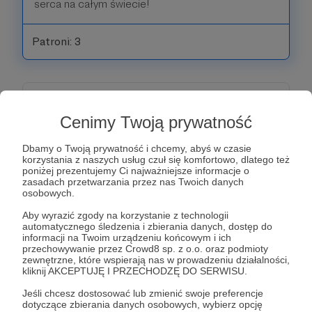
serca na całym świecie!
Patroni: 3
50 zł
miesięcznie
Cenimy Twoją prywatność
Patron dobrego kina
Dbamy o Twoją prywatność i chcemy, abyś w czasie
korzystania z naszych usług czuł się komfortowo, dlatego też
poniżej prezentujemy Ci najważniejsze informacje o
Zapraszamy Cię do współtworzenia filmów, które
zasadach przetwarzania przez nas Twoich danych
osobowych.
będą zmieniać świat! Liczy się każda kwota.
Wspólnie możemy osiągnąć niesamowite cele.
Aby wyrazić zgody na korzystanie z technologii
automatycznego śledzenia i zbierania danych, dostęp do
Niech szerzą dobre wartości dla wszystkich ludzi.
informacji na Twoim urządzeniu końcowym i ich
Zostań naszym patronem. Przed nami kolejne
przechowywanie przez Crowd8 sp. z o.o. oraz podmioty
zewnętrzne, które wspierają nas w prowadzeniu działalności,
wymagające projekty, które będą dotykać ludzkie
kliknij AKCEPTUJĘ I PRZECHODZĘ DO SERWISU.
serca na całym świecie!
Jeśli chcesz dostosować lub zmienić swoje preferencje
dotyczące zbierania danych osobowych, wybierz opcję