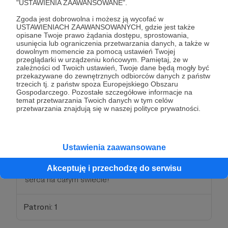
"USTAWIENIA ZAAWANSOWANE".
Patroni: 1
Zgoda jest dobrowolna i możesz ją wycofać w
USTAWIENIACH ZAAWANSOWANYCH, gdzie jest także
opisane Twoje prawo żądania dostępu, sprostowania,
usunięcia lub ograniczenia przetwarzania danych, a także w
100 zł
dowolnym momencie za pomocą ustawień Twojej
miesięcznie
przeglądarki w urządzeniu końcowym. Pamiętaj, że w
zależności od Twoich ustawień, Twoje dane będą mogły być
przekazywane do zewnętrznych odbiorców danych z państw
Patron nowej historii
trzecich tj. z państw spoza Europejskiego Obszaru
Gospodarczego. Pozostałe szczegółowe informacje na
temat przetwarzania Twoich danych w tym celów
Zapraszamy Cię do współtworzenia filmów, które
przetwarzania znajdują się w naszej polityce prywatności.
będą zmieniać świat! Liczy się każda kwota.
Wspólnie możemy osiągnąć niesamowite cele.
Niech szerzą dobre wartości dla wszystkich ludzi.
Ustawienia zaawansowane
Zostań naszym patronem. Przed nami kolejne
wymagające projekty, które będą dotykać ludzkie
Akceptuję i przechodzę do serwisu
serca na całym świecie!
Patroni: 1