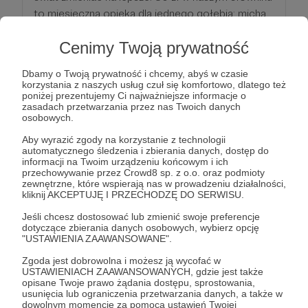
to miesięczna opieka dla jednego gołębia: micha
pełna jedzenia, środki higieniczne i suplementy,
Cenimy Twoją prywatność
dzięki którym może wrócić do zdrowia <3
Dbamy o Twoją prywatność i chcemy, abyś w czasie
Patroni: 3
korzystania z naszych usług czuł się komfortowo, dlatego też
poniżej prezentujemy Ci najważniejsze informacje o
zasadach przetwarzania przez nas Twoich danych
osobowych.
100 zł
Aby wyrazić zgody na korzystanie z technologii
miesięcznie
automatycznego śledzenia i zbierania danych, dostęp do
informacji na Twoim urządzeniu końcowym i ich
przechowywanie przez Crowd8 sp. z o.o. oraz podmioty
zewnętrzne, które wspierają nas w prowadzeniu działalności,
Stówka to już niemała kwota! W naszym świecie
kliknij AKCEPTUJĘ I PRZECHODZĘ DO SERWISU.
to wystarczająco żeby opłacić drobny zabieg u
Jeśli chcesz dostosować lub zmienić swoje preferencje
weterynarza, diagnostykę z wykorzystaniem RTG
dotyczące zbierania danych osobowych, wybierz opcję
lub pulę leków. W podziękowaniu za tak hojne
"USTAWIENIA ZAAWANSOWANE".
wsparcie chcielibyśmy wsyłać każdemu patronowi
Zgoda jest dobrowolna i możesz ją wycofać w
raz na pół roku pocztówkę z autorską gru-grafiką
USTAWIENIACH ZAAWANSOWANYCH, gdzie jest także
opisane Twoje prawo żądania dostępu, sprostowania,
<3
usunięcia lub ograniczenia przetwarzania danych, a także w
dowolnym momencie za pomocą ustawień Twojej