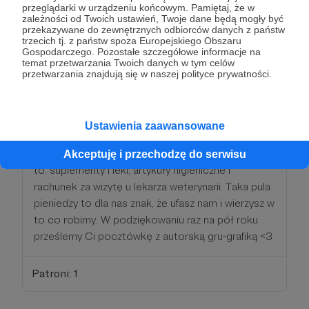
przeglądarki w urządzeniu końcowym. Pamiętaj, że w
Patroni: 3
zależności od Twoich ustawień, Twoje dane będą mogły być
przekazywane do zewnętrznych odbiorców danych z państw
trzecich tj. z państw spoza Europejskiego Obszaru
Gospodarczego. Pozostałe szczegółowe informacje na
temat przetwarzania Twoich danych w tym celów
250 zł
przetwarzania znajdują się w naszej polityce prywatności.
miesięcznie
250 zł to już ratowanie przez duże R. Taka kwota
Ustawienia zaawansowane
w naszym słowniku to: pełnowartościowe jedzenie
dla jednego gołąbka przez cały miesiąc a ponad
Akceptuję i przechodzę do serwisu
to: suplementy i leki, artykuły higieniczne i
rachunek za wizytę u lekarza weterynarii. Taka pula
pieniedzy to dla nas znak, że ufasz nam i wierzysz w
to co robimy. W podziękowaniu raz na pół roku
prześlemy Ci pocztówkę z autorską gru-grafiką <3
Patroni: 1