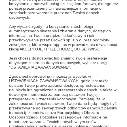
Patroni: 0
korzystania z naszych usług czuł się komfortowo, dlatego też
poniżej prezentujemy Ci najważniejsze informacje o
zasadach przetwarzania przez nas Twoich danych
osobowych.
Aby wyrazić zgody na korzystanie z technologii
1000 zł
miesięcznie
automatycznego śledzenia i zbierania danych, dostęp do
informacji na Twoim urządzeniu końcowym i ich
przechowywanie przez Crowd8 sp. z o.o. oraz podmioty
zewnętrzne, które wspierają nas w prowadzeniu działalności,
- Meloman-
kliknij AKCEPTUJĘ I PRZECHODZĘ DO SERWISU.
Jeśli chcesz dostosować lub zmienić swoje preferencje
Dziękujemy za dołączenie do grona naszych
dotyczące zbierania danych osobowych, wybierz opcję
patronów!
"USTAWIENIA ZAAWANSOWANE".
Zrobimy wszystko, co w naszej mocy, aby
Zgoda jest dobrowolna i możesz ją wycofać w
odwdzięczyć się naszym Patronom muzyką
USTAWIENIACH ZAAWANSOWANYCH, gdzie jest także
opisane Twoje prawo żądania dostępu, sprostowania,
najwyższej jakości.
usunięcia lub ograniczenia przetwarzania danych, a także w
dowolnym momencie za pomocą ustawień Twojej
przeglądarki w urządzeniu końcowym. Pamiętaj, że w
Patroni: 0
zależności od Twoich ustawień, Twoje dane będą mogły być
przekazywane do zewnętrznych odbiorców danych z państw
trzecich tj. z państw spoza Europejskiego Obszaru
Gospodarczego. Pozostałe szczegółowe informacje na
temat przetwarzania Twoich danych w tym celów
przetwarzania znajdują się w naszej polityce prywatności.