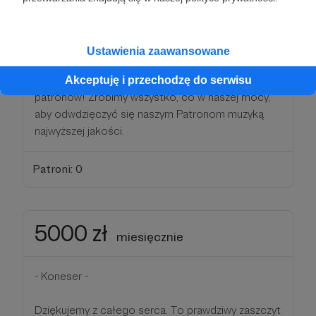
3000 zł
miesięcznie
-Meloman-
Ustawienia zaawansowane
Dziękujemy za dołączenie do grona naszych
Akceptuję i przechodzę do serwisu
patronów! Zrobimy wszystko, co w naszej mocy,
aby odwdzięczyć się naszym Patronom muzyką
najwyższej jakości.
Patroni: 0
5000 zł
miesięcznie
- Koneser -
Dziękujemy z całego serca. To prawdziwy zaszczyt