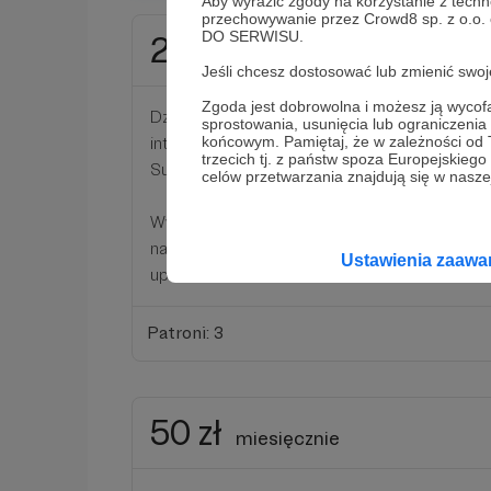
Aby wyrazić zgody na korzystanie z techn
przechowywanie przez Crowd8 sp. z o.o.
DO SERWISU.
20 zł
miesięcznie
Jeśli chcesz dostosować lub zmienić sw
Zgoda jest dobrowolna i możesz ją wyc
Dzięki Twojemu wsparciu bedziemy w stanie
sprostowania, usunięcia lub ograniczeni
interwencji i ratować kolejne zwierzaki. To
końcowym. Pamiętaj, że w zależności od
trzecich tj. z państw spoza Europejskie
Super, że chcesz nam pomagać i ratować z n
celów przetwarzania znajdują się w naszej
Wybierając ten próg otrzymasz spersonaliz
naszej stronie na facebooku, a dodatkowo w
Ustawienia zaaw
upominek.
Patroni: 3
50 zł
miesięcznie