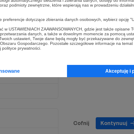
ologii automatycznego śledzenia i zbierania danych, dostęp do inform
 oraz podmioty zewnętrzne, które wspierają nas w prowadzeniu dział
oje preferencje dotyczące zbierania danych osobowych, wybierz op
ofać w USTAWIENIACH ZAAWANSOWANYCH, gdzie jest także opisane Tw
 pokrywać koszty
a przetwarzania danych, a także w dowolnym momencie za pomocą usta
 naprawdę duża pomoc!
 Twoich ustawień, Twoje dane będą mogły być przekazywane do zewnę
go Obszaru Gospodarczego. Pozostałe szczegółowe informacje na temat
ami zwierzaki!
 polityce prywatności.
owane podziękowanie na
yślemy Ci drobny
ansowane
Akceptuję i 
Cofnij
Kontynuuj