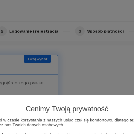
2
Logowanie i rejestracja
3
Sposób płatności
ego/średniego psiaka.
nimy specjalne
oku.
Cenimy Twoją prywatność
w czasie korzystania z naszych usług czuł się komfortowo, dlatego te
zez nas Twoich danych osobowych.