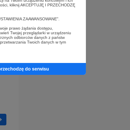
acji na Twoim urządzeniu końcowym i ich
alności, kliknij AKCEPTUJĘ I PRZECHODZĘ
cję "USTAWIENIA ZAAWANSOWANE".
oje prawo żądania dostępu,
wień Twojej przeglądarki w urządzeniu
trznych odbiorców danych z państw
 przetwarzania Twoich danych w tym
przechodzę do serwisu