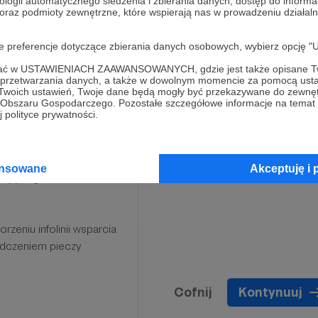
ologii automatycznego śledzenia i zbierania danych, dostęp do inform
 oraz podmioty zewnętrzne, które wspierają nas w prowadzeniu dział
oje preferencje dotyczące zbierania danych osobowych, wybierz op
ofać w USTAWIENIACH ZAAWANSOWANYCH, gdzie jest także opisane Tw
a przetwarzania danych, a także w dowolnym momencie za pomocą usta
j infolinii "Po Drugiej
 Twoich ustawień, Twoje dane będą mogły być przekazywane do zewnę
go Obszaru Gospodarczego. Pozostałe szczegółowe informacje na temat
 polityce prywatności.
z dorośli, którzy ją
sparcia emocjonalnego i
ansowane
Akceptuję i 
ują kogoś, kto odbierze
zeniu infolinii wsparcia
adczeniem pieczy
Cofnij
Kontynuuj