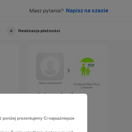
Masz pytania?
Napisz na czacie
4
Realizacja płatności
Nowy użytkownik
Fundacja Mały Duży
Człowiek
Już za chwilę
zostaniesz
Patronem!
ż poniżej prezentujemy Ci najważniejsze