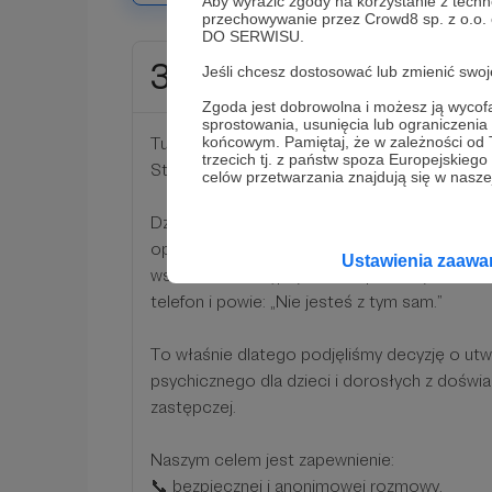
Aby wyrazić zgody na korzystanie z techn
przechowywanie przez Crowd8 sp. z o.o.
DO SERWISU.
35 zł
Jeśli chcesz dostosować lub zmienić sw
miesięcznie
Zgoda jest dobrowolna i możesz ją wyc
sprostowania, usunięcia lub ograniczeni
Tutaj możesz wesprzeć działanie ogólnopolskie
końcowym. Pamiętaj, że w zależności od
trzecich tj. z państw spoza Europejskie
Stronie".
celów przetwarzania znajdują się w naszej
Dzieci i młodzież z doświadczeniem pieczy ora
opuścili, potrzebują rzetelnych informacji, w
Ustawienia zaaw
wskazania dostępnych form pomocy. Potrzeb
telefon i powie: „Nie jesteś z tym sam.”
To właśnie dlatego podjęliśmy decyzję o utwor
psychicznego dla dzieci i dorosłych z doświ
zastępczej.
Naszym celem jest zapewnienie:
📞 bezpiecznej i anonimowej rozmowy,