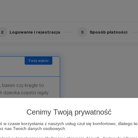
opieczni placówki.
o dziękujemy za pomoc w
2
Logowanie i rejestracja
3
Sposób płatności
 basen czy kręgle to
h dziecka często nigdy
d trosk chwil. To
. Dziękujemy. Twoje
Cenimy Twoją prywatność
w czasie korzystania z naszych usług czuł się komfortowo, dlatego te
zez nas Twoich danych osobowych.