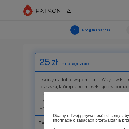
której w każdej chwili mogliby korzystać pod
To nasze szczególnie ważne zadanie i bardz
jego realizacji.
1
Próg wsparcia
Patroni: 22
25 zł
miesięcznie
Tworzymy dobre wspomnienia. Wizyta w kinie,
rozrywka, której dzieci mieszkające w domac
nie doświadczyły. 25 zł to bilet do wolnych o
niezwykle potrzebne i ważne zadanie Fundacji
wsparcie pozwoli nam rozdawać uśmiechy!
Dbamy o Twoją prywatność i chcemy, abyś 
informacje o zasadach przetwarzania pr
Patroni: 36