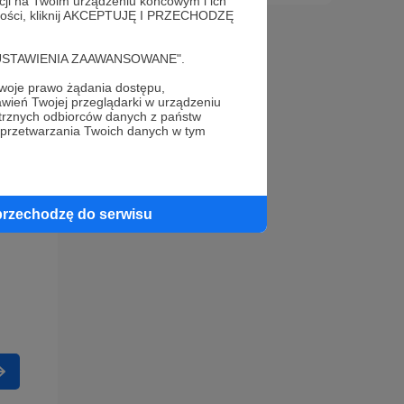
acji na Twoim urządzeniu końcowym i ich
alności, kliknij AKCEPTUJĘ I PRZECHODZĘ
cję "USTAWIENIA ZAAWANSOWANE".
oje prawo żądania dostępu,
wień Twojej przeglądarki w urządzeniu
trznych odbiorców danych z państw
 przetwarzania Twoich danych w tym
przechodzę do serwisu