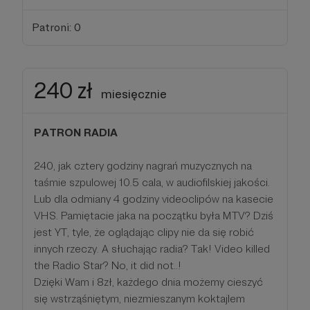
Patroni: 0
240 zł
miesięcznie
PATRON RADIA
240, jak cztery godziny nagrań muzycznych na
taśmie szpulowej 10.5 cala, w audiofilskiej jakości.
Lub dla odmiany 4 godziny videoclipów na kasecie
VHS. Pamiętacie jaka na początku była MTV? Dziś
jest YT, tyle, że oglądając clipy nie da się robić
innych rzeczy. A słuchając radia? Tak! Video killed
the Radio Star? No, it did not..!
Dzięki Wam i 8zł, każdego dnia możemy cieszyć
się wstrząśniętym, niezmieszanym koktajlem