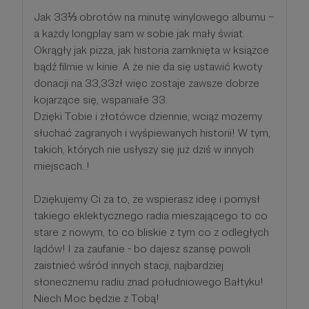
Jak 33⅓ obrotów na minutę winylowego albumu –
a każdy longplay sam w sobie jak mały świat.
Okrągły jak pizza, jak historia zamknięta w książce
bądź filmie w kinie. A że nie da się ustawić kwoty
donacji na 33,33zł więc zostaje zawsze dobrze
kojarzące się, wspaniałe 33.
Dzięki Tobie i złotówce dziennie, wciąż możemy
słuchać zagranych i wyśpiewanych historii! W tym,
takich, których nie usłyszy się już dziś w innych
miejscach..!
Dziękujemy Ci za to, że wspierasz ideę i pomysł
takiego eklektycznego radia mieszającego to co
stare z nowym, to co bliskie z tym co z odległych
lądów! I za zaufanie - bo dajesz szansę powoli
zaistnieć wśród innych stacji, najbardziej
słonecznemu radiu znad południowego Bałtyku!
Niech Moc będzie z Tobą!