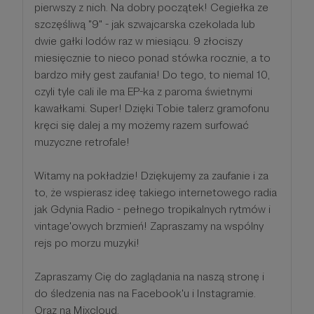
pierwszy z nich. Na dobry początek! Cegiełka ze
szczęśliwą "9" - jak szwajcarska czekolada lub
dwie gałki lodów raz w miesiącu. 9 złociszy
miesięcznie to nieco ponad stówka rocznie, a to
bardzo miły gest zaufania! Do tego, to niemal 10,
czyli tyle cali ile ma EP-ka z paroma świetnymi
kawałkami. Super! Dzięki Tobie talerz gramofonu
kręci się dalej a my możemy razem surfować
muzyczne retrofale!
Witamy na pokładzie! Dziękujemy za zaufanie i za
to, że wspierasz ideę takiego internetowego radia
jak Gdynia Radio - pełnego tropikalnych rytmów i
vintage'owych brzmień! Zapraszamy na wspólny
rejs po morzu muzyki!
Zapraszamy Cię do zaglądania na naszą stronę i
do śledzenia nas na Facebook'u i Instagramie.
Oraz na Mixcloud.