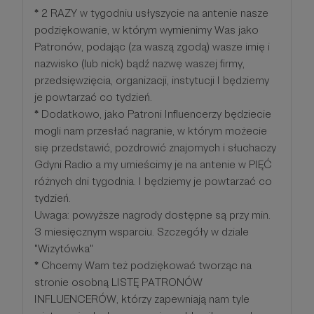
*
2 RAZY w tygodniu usłyszycie na antenie nasze
podziękowanie, w którym wymienimy Was jako
Patronów, podając (za waszą zgodą) wasze imię i
nazwisko (lub nick) bądź nazwę waszej firmy,
przedsięwzięcia, organizacji, instytucji I będziemy
je powtarzać co tydzień.
*
Dodatkowo, jako Patroni Influencerzy będziecie
mogli nam przesłać nagranie, w którym możecie
się przedstawić, pozdrowić znajomych i słuchaczy
Gdyni Radio a my umieścimy je na antenie w PIĘĆ
różnych dni tygodnia. I będziemy je powtarzać co
tydzień.
Uwaga: powyższe nagrody dostępne są przy min.
3 miesięcznym wsparciu. Szczegóły w dziale
"Wizytówka"
*
Chcemy Wam też podziękować tworząc na
stronie osobną LISTĘ PATRONÓW
INFLUENCERÓW, którzy zapewniają nam tyle