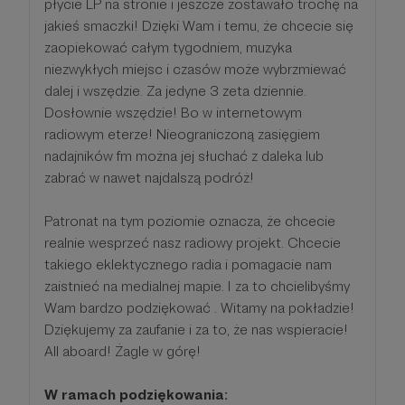
płycie LP na stronie i jeszcze zostawało trochę na
jakieś smaczki! Dzięki Wam i temu, że chcecie się
zaopiekować całym tygodniem, muzyka
niezwykłych miejsc i czasów może wybrzmiewać
dalej i wszędzie. Za jedyne 3 zeta dziennie.
Dosłownie wszędzie! Bo w internetowym
radiowym eterze! Nieograniczoną zasięgiem
nadajników fm można jej słuchać z daleka lub
zabrać w nawet najdalszą podróż!
Patronat na tym poziomie oznacza, że chcecie
realnie wesprzeć nasz radiowy projekt. Chcecie
takiego eklektycznego radia i pomagacie nam
zaistnieć na medialnej mapie. I za to chcielibyśmy
Wam bardzo podziękować . Witamy na pokładzie!
Dziękujemy za zaufanie i za to, że nas wspieracie!
All aboard! Żagle w górę!
W ramach podziękowania: