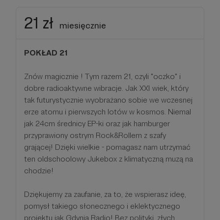
21 zł
miesięcznie
POKŁAD 21
Znów magicznie ! Tym razem 21, czyli "oczko" i
dobre radioaktywne wibracje. Jak XXI wiek, który
tak futurystycznie wyobrażano sobie we wczesnej
erze atomu i pierwszych lotów w kosmos. Niemal
jak 24cm średnicy EP-ki oraz jak hamburger
przyprawiony ostrym Rock&Rollem z szafy
grającej! Dzięki wielkie - pomagasz nam utrzymać
ten oldschoolowy Jukebox z klimatyczną muzą na
chodzie!
Dziękujemy za zaufanie, za to, że wspierasz ideę,
pomysł takiego słonecznego i eklektycznego
projektu jak Gdynia Radio! Bez polityki, złych