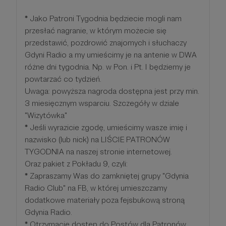
*
Jako Patroni Tygodnia będziecie mogli nam
przesłać nagranie, w którym możecie się
przedstawić, pozdrowić znajomych i słuchaczy
Gdyni Radio a my umieścimy je na antenie w DWA
różne dni tygodnia. Np. w Pon. i Pt. I będziemy je
powtarzać co tydzień.
Uwaga: powyższa nagroda dostępna jest przy min.
3 miesięcznym wsparciu. Szczegóły w dziale
"Wizytówka"
*
Jeśli wyrazicie zgodę, umieścimy wasze imię i
nazwisko (lub nick) na LIŚCIE PATRONÓW
TYGODNIA na naszej stronie internetowej.
Oraz pakiet z Pokładu 9, czyli:
*
Zapraszamy Was do zamkniętej grupy "Gdynia
Radio Club" na FB, w której umieszczamy
dodatkowe materiały poza fejsbukową stroną
Gdynia Radio.
*
Otrzymacie dostęp do Postów dla Patronów