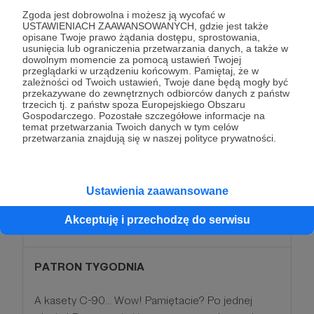
*
Zapraszamy Was do zamkniętej grupy "Gdynia
Zgoda jest dobrowolna i możesz ją wycofać w
Radio Club" na FB, w której umieszczamy
USTAWIENIACH ZAAWANSOWANYCH, gdzie jest także
opisane Twoje prawo żądania dostępu, sprostowania,
dodatkowe materiały poza fejsbukową stroną
usunięcia lub ograniczenia przetwarzania danych, a także w
Gdynia Radio.
dowolnym momencie za pomocą ustawień Twojej
przeglądarki w urządzeniu końcowym. Pamiętaj, że w
*
Otrzymacie dostęp do Postów dla Patronów na
zależności od Twoich ustawień, Twoje dane będą mogły być
Patronite
przekazywane do zewnętrznych odbiorców danych z państw
trzecich tj. z państw spoza Europejskiego Obszaru
*
Na antenie usłyszycie codziennie nasze
Gospodarczego. Pozostałe szczegółowe informacje na
podziękowania Patronom z Patronite
temat przetwarzania Twoich danych w tym celów
przetwarzania znajdują się w naszej polityce prywatności.
Patroni: 0
Ustawienia zaawansowane
90 zł
Akceptuję i przechodzę do serwisu
miesięcznie
PATRON TYGODNIA
A kasety C-90... Wow! Pamiętacie? Po jednej