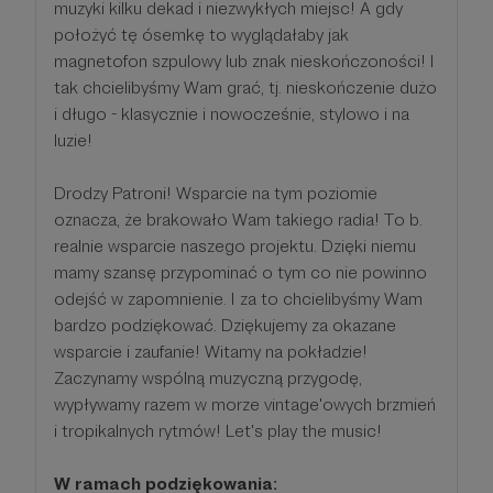
muzyki kilku dekad i niezwykłych miejsc! A gdy
położyć tę ósemkę to wyglądałaby jak
magnetofon szpulowy lub znak nieskończoności! I
tak chcielibyśmy Wam grać, tj. nieskończenie dużo
i długo - klasycznie i nowocześnie, stylowo i na
luzie!
Drodzy Patroni! Wsparcie na tym poziomie
oznacza, że brakowało Wam takiego radia! To b.
realnie wsparcie naszego projektu. Dzięki niemu
mamy szansę przypominać o tym co nie powinno
odejść w zapomnienie. I za to chcielibyśmy Wam
bardzo podziękować. Dziękujemy za okazane
wsparcie i zaufanie! Witamy na pokładzie!
Zaczynamy wspólną muzyczną przygodę,
wypływamy razem w morze vintage'owych brzmień
i tropikalnych rytmów! Let's play the music!
W ramach podziękowania: