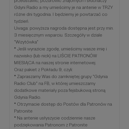
przedstawić, pozdrowić znajomych i słuchaczy
Gdyni Radio a my umieścimy je na antenie w TRZY
różne dni tygodnia. I będziemy je powtarzać co
tydzień.
Uwaga: powyższa nagroda dostępna jest przy min.
3 miesięcznym wsparciu. Szczegóły w dziale
"Wizytówka"
*
Jeśli wyrazicie zgodę, umieścimy wasze imię i
nazwisko (lub nick) na LIŚCIE PATRONÓW
MIESIĄCA na naszej stronie internetowej.
Oraz pakiet z Pokładu 9, czyli:
*
Zapraszamy Was do zamkniętej grupy "Gdynia
Radio Club" na FB, w której umieszczamy
dodatkowe materiały poza fejsbukową stroną
Gdynia Radio.
*
Otrzymacie dostęp do Postów dla Patronów na
Patronite
*
Na antenie usłyszycie codziennie nasze
podziękowania Patronom z Patronite