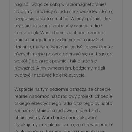
nagrać i wziąć ze sobą w radiomagnetofonie!
Dodajmy, że wtedy w radiu nie zawsze leciało to,
czego się chciało słuchać. Wtedy i później. Jak
myślicie, dlaczego zrobiliśmy własne radio?
Teraz, dzięki Wam i temu, że chcecie zostać
opiekunami jednego z dni tygodnia oraz 2 zł
dziennie, muzyka tworzona kiedyś i przywożona z
różnych miejsc pozwoli oderwać się od tego co
wokół (i co za rok pewnie i tak okaże się
nieważne). A my tymczasem, będziemy mogli
tworzyć i nadawać kolejne audycje.
Wsparcie na tym poziomie oznacza, że chcecie
realnie wspomóc nasz radiowy projekt. Chcecie
takiego eklektycznego radia oraz tego by udało
się nam zaistnieć na radiowej mapie. I za to
chcielibyśmy Wam bardzo podziękować.
Dziękujemy za zaufanie i za to, że nas wspieracie!
Żagle w górę a taśmy w decki i magnetofony!