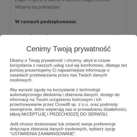
Witamy na pokładzie!
W ramach podziękowania:
*
Jako Patroni Dnia będziecie mogli nam przesłać
NAGRANIE, w którym możecie się przedstawić,
Cenimy Twoją prywatność
pozdrowić znajomych i słuchaczy Gdyni Radio a
my umieścimy je na antenie w wybranym przez Was
Dbamy o Twoją prywatność i chcemy, abyś w czasie
korzystania z naszych usług czuł się komfortowo, dlatego też
DNIU TYGODNIA, którym chcecie się
poniżej prezentujemy Ci najważniejsze informacje o
"zaopiekować". I będziemy je powtarzać co
zasadach przetwarzania przez nas Twoich danych
osobowych.
tydzień.
Uwaga: powyższa nagroda dostępna jest przy
Aby wyrazić zgody na korzystanie z technologii
automatycznego śledzenia i zbierania danych, dostęp do
minimum 3 miesięcznym wsparciu. Szczegóły w
informacji na Twoim urządzeniu końcowym i ich
dziale "Wizytówka"
przechowywanie przez Crowd8 sp. z o.o. oraz podmioty
zewnętrzne, które wspierają nas w prowadzeniu działalności,
*
Jeśli wyrazicie zgodę, umieścimy wasze imię i
kliknij AKCEPTUJĘ I PRZECHODZĘ DO SERWISU.
nazwisko (lub nick) na LIŚCIE PATRONÓW DNIA na
Jeśli chcesz dostosować lub zmienić swoje preferencje
naszej stronie internetowej.
dotyczące zbierania danych osobowych, wybierz opcję
Oraz pakiet z Pokładu 9, czyli:
"USTAWIENIA ZAAWANSOWANE".