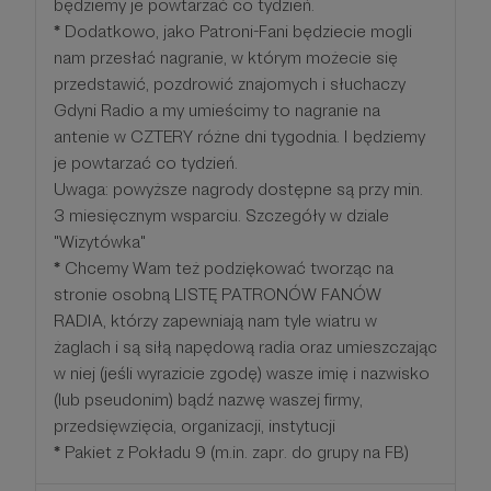
będziemy je powtarzać co tydzień.
*
Dodatkowo, jako Patroni-Fani będziecie mogli
nam przesłać nagranie, w którym możecie się
przedstawić, pozdrowić znajomych i słuchaczy
Gdyni Radio a my umieścimy to nagranie na
antenie w CZTERY różne dni tygodnia. I będziemy
je powtarzać co tydzień.
Uwaga: powyższe nagrody dostępne są przy min.
3 miesięcznym wsparciu. Szczegóły w dziale
"Wizytówka"
*
Chcemy Wam też podziękować tworząc na
stronie osobną LISTĘ PATRONÓW FANÓW
RADIA, którzy zapewniają nam tyle wiatru w
żaglach i są siłą napędową radia oraz umieszczając
w niej (jeśli wyrazicie zgodę) wasze imię i nazwisko
(lub pseudonim) bądź nazwę waszej firmy,
przedsięwzięcia, organizacji, instytucji
*
Pakiet z Pokładu 9 (m.in. zapr. do grupy na FB)