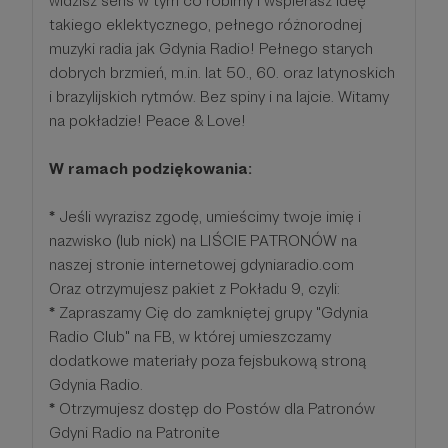
widzisz sens w tym co robimy i wspierasz ideę
takiego eklektycznego, pełnego różnorodnej
muzyki radia jak Gdynia Radio! Pełnego starych
dobrych brzmień, m.in. lat 50., 60. oraz latynoskich
i brazylijskich rytmów. Bez spiny i na lajcie. Witamy
na pokładzie! Peace & Love!
W ramach podziękowania:
*
Jeśli wyrazisz zgodę, umieścimy twoje imię i
nazwisko (lub nick) na LIŚCIE PATRONÓW na
naszej stronie internetowej gdyniaradio.com
Oraz otrzymujesz pakiet z Pokładu 9, czyli:
*
Zapraszamy Cię do zamkniętej grupy "Gdynia
Radio Club" na FB, w której umieszczamy
dodatkowe materiały poza fejsbukową stroną
Gdynia Radio.
*
Otrzymujesz dostęp do Postów dla Patronów
Gdyni Radio na Patronite