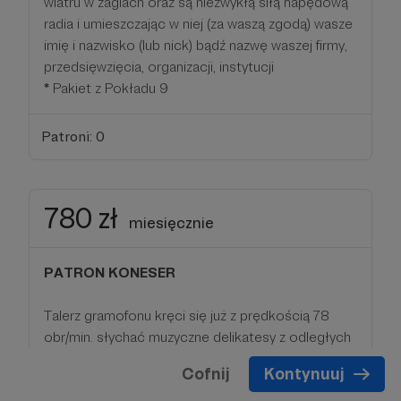
wiatru w żaglach oraz są niezwykłą siłą napędową
radia i umieszczając w niej (za waszą zgodą) wasze
imię i nazwisko (lub nick) bądź nazwę waszej firmy,
przedsięwzięcia, organizacji, instytucji
*
Pakiet z Pokładu 9
Patroni: 0
780 zł
miesięcznie
PATRON KONESER
Talerz gramofonu kręci się już z prędkością 78
obr/min. słychać muzyczne delikatesy z odległych
lat 30, 40. Witamy w strefie Patronów Prywatnych i
Cofnij
Kontynuuj
Biznesowych