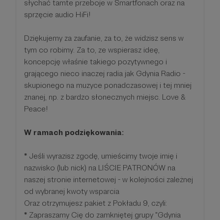
słychać tamte przeboje w Smartfonach oraz na
sprzęcie audio HiFi!
Dziękujemy za zaufanie, za to, że widzisz sens w
tym co robimy. Za to, ze wspierasz ideę,
koncepcję właśnie takiego pozytywnego i
grającego nieco inaczej radia jak Gdynia Radio -
skupionego na muzyce ponadczasowej i tej mniej
znanej, np. z bardzo słonecznych miejsc. Love &
Peace!
W ramach podziękowania:
*
Jeśli wyrazisz zgodę, umieścimy twoje imię i
nazwisko (lub nick) na LIŚCIE PATRONÓW na
naszej stronie internetowej - w kolejności zależnej
od wybranej kwoty wsparcia
Oraz otrzymujesz pakiet z Pokładu 9, czyli:
*
Zapraszamy Cię do zamkniętej grupy "Gdynia