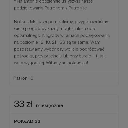
*
Na antenie codziennie usłyszysz nasze
podziękowania Patronom z Patronite
Notka: Jak już wspomnieliśmy, przygotowaliśmy
wiele progów by każdy mógł znaleźć coś
optymalnego. Nagrody w ramach podziękowania
na poziomie 12, 18, 21 i 33 są te same. Wam
pozostawiamy wybór czy wolicie podróżować
pośrodku, przy przejściu lub przy burcie – tj. jak
wam wygodniej. Witamy na pokładzie!
Patroni: 0
33 zł
miesięcznie
POKŁAD 33