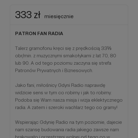
333 zł
miesięcznie
PATRON FAN RADIA
Talerz gramofonu kręci się z prędkością 33⅓
obr/min. z muzycznymi smakołykami z lat 70, 80
lub 90. A od tego poziomu zaczyna się strefa
Patronów Prywatnych i Biznesowych.
Jako fani, miłośnicy Gdyni Radio naprawdę
widzicie sens w tym co robimy i jak to robimy.
Podoba się Wam nasza misja i wizja eklektycznego
radia. A zatem i szeroki wachlarz tego co gramy!
Wspierając Gdynię Radio na tym poziomie, dajecie
nam szansę budowania radia jakiego zawsze nam
brakowało i przestrzeni wolnej od tego co w