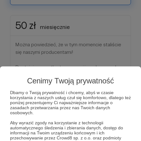
50 zł
miesięcznie
Można powiedzieć, że w tym momencie staliście
się naszymi producentami!
Dostajcie wszystko to, co na niższych progach,
plus:
Cenimy Twoją prywatność
🐻Dostaniecie specjalną rangę na naszym
Dbamy o Twoją prywatność i chcemy, abyś w czasie
Discordzie;
korzystania z naszych usług czuł się komfortowo, dlatego też
poniżej prezentujemy Ci najważniejsze informacje o
🐻Będziecie mieli możliwość zadawania pytań do
zasadach przetwarzania przez nas Twoich danych
nadchodzących comiesięcznych materiałów Q&A
osobowych.
nagrywanych wyłącznie dla Patronów
Aby wyrazić zgody na korzystanie z technologii
🐻Co miesiąc będziemy z tej puli losować trzy
automatycznego śledzenia i zbierania danych, dostęp do
informacji na Twoim urządzeniu końcowym i ich
nazwiska, które pojawią się w naszym wyjątkowym
przechowywanie przez Crowd8 sp. z o.o. oraz podmioty