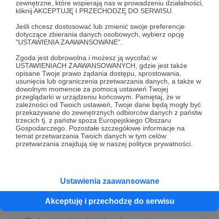
intro "Skradzionych Krain".
zewnętrzne, które wspierają nas w prowadzeniu działalności,
kliknij AKCEPTUJĘ I PRZECHODZĘ DO SERWISU.
Jeśli chcesz dostosować lub zmienić swoje preferencje
Patroni: 10
dotyczące zbierania danych osobowych, wybierz opcję
"USTAWIENIA ZAAWANSOWANE".
Zgoda jest dobrowolna i możesz ją wycofać w
USTAWIENIACH ZAAWANSOWANYCH, gdzie jest także
75 zł
opisane Twoje prawo żądania dostępu, sprostowania,
miesięcznie
usunięcia lub ograniczenia przetwarzania danych, a także w
dowolnym momencie za pomocą ustawień Twojej
przeglądarki w urządzeniu końcowym. Pamiętaj, że w
Najmocniej dziękujemy za okazane wsparcie! To
zależności od Twoich ustawień, Twoje dane będą mogły być
przekazywane do zewnętrznych odbiorców danych z państw
już jest próg, w którym będziecie mogli czynnie
trzecich tj. z państw spoza Europejskiego Obszaru
brać udział w kształtowaniu naszej kampanii! Poza
Gospodarczego. Pozostałe szczegółowe informacje na
temat przetwarzania Twoich danych w tym celów
profitami z poprzednich progów, będziecie mogli:
przetwarzania znajdują się w naszej polityce prywatności.
🐻 Wziąć udział w prywatnych sesjach rady
miasta*, gdzie wraz z członkami naszej drużyny
Ustawienia zaawansowane
będziecie decydować o istotnych sprawach w
Vuldeorii!
Akceptuję i przechodzę do serwisu