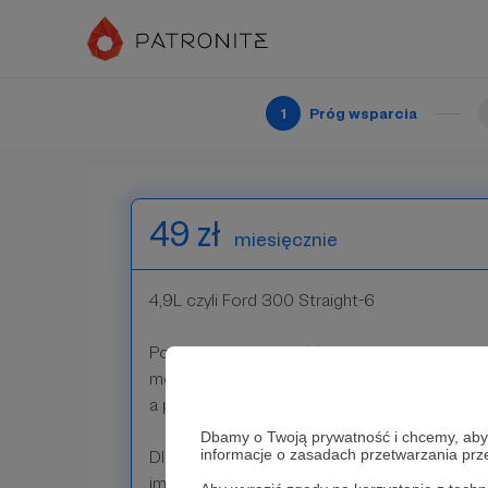
- Wzmiankę w napisach końcowych długich f
- Comiesięczny newsletter z ciekawostkami i
- Wjazd na Sabat
1
Próg wsparcia
Patroni: 1
49 zł
miesięcznie
4,9L czyli Ford 300 Straight-6
Potęga, niezawodność i prostota, ja to uwie
możemy podbić Dziki Zachód... i dziki wschód
a potem resztę wszechświata.
Dbamy o Twoją prywatność i chcemy, abyś 
informacje o zasadach przetwarzania pr
Dlatego zamierzam Cię uhonorować wyjątk
imiennym na początku każdego swojego dłuż