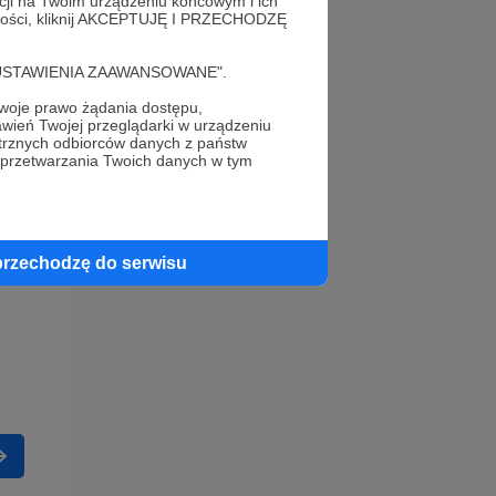
acji na Twoim urządzeniu końcowym i ich
alności, kliknij AKCEPTUJĘ I PRZECHODZĘ
cję "USTAWIENIA ZAAWANSOWANE".
oje prawo żądania dostępu,
wień Twojej przeglądarki w urządzeniu
trznych odbiorców danych z państw
 przetwarzania Twoich danych w tym
przechodzę do serwisu