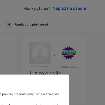
Masz pytania?
Napisz na czacie
4
Realizacja płatności
Nowy użytkownik
Gratowiedźma
Już za chwilę
zostaniesz
Patronem!
ż poniżej prezentujemy Ci najważniejsze