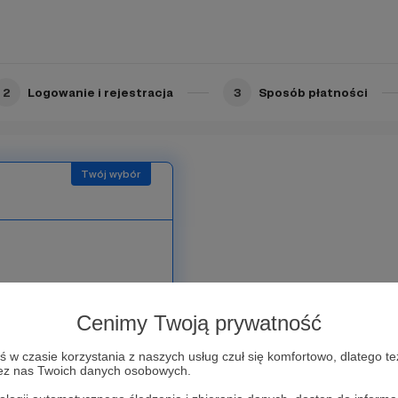
ilmów
 linkami
2
Logowanie i rejestracja
3
Sposób płatności
lbiam. Z takim napędem
 , oraz południe i północ,
Cenimy Twoją prywatność
w czasie korzystania z naszych usług czuł się komfortowo, dlatego te
zez nas Twoich danych osobowych.
owym podziękowaniem
szego materiału, niech