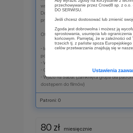
Aby wyrazić zgody na korzystanie z techn
przechowywanie przez Crowd8 sp. z o.o.
wszyscy usłyszą, kto tu jest motorem napę
DO SERWISU.
Dodatkowo oczywiście zyskujesz pozostałe p
Jeśli chcesz dostosować lub zmienić sw
progów wsparcia.
Zgoda jest dobrowolna i możesz ją wyc
sprostowania, usunięcia lub ograniczeni
Otrzymasz zatem:
końcowym. Pamiętaj, że w zależności od
trzecich tj. z państw spoza Europejskie
celów przetwarzania znajdują się w naszej
- Imienne podziękowanie wypowiadane na poc
podcastu
- Wzmiankę w napisach końcowych długich f
- Comiesięczny newsletter z ciekawostkami i
Ustawienia zaaw
- Wjazd na Sabat (zamknięta grupa dla patro
dostępem do filmów)
Patroni: 0
80 zł
miesięcznie