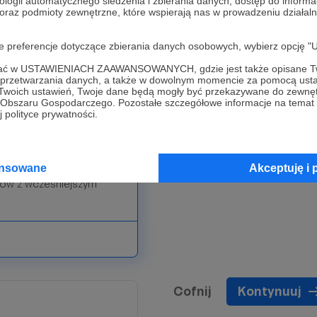
ologii automatycznego śledzenia i zbierania danych, dostęp do inform
 oraz podmioty zewnętrzne, które wspierają nas w prowadzeniu dział
dowym postępu :)
rzywileje dla niższych
oje preferencje dotyczące zbierania danych osobowych, wybierz op
ofać w USTAWIENIACH ZAAWANSOWANYCH, gdzie jest także opisane Tw
a przetwarzania danych, a także w dowolnym momencie za pomocą usta
 Twoich ustawień, Twoje dane będą mogły być przekazywane do zewnę
go Obszaru Gospodarczego. Pozostałe szczegółowe informacje na temat
 polityce prywatności.
zątku każdego filmu i
ilmów
 linkami
ansowane
Akceptuję i 
nów z wcześniejszym
Cofnij
Kontynuuj