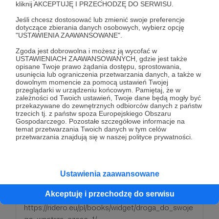
kliknij AKCEPTUJĘ I PRZECHODZĘ DO SERWISU.
Jeśli chcesz dostosować lub zmienić swoje preferencje
Hej , jeśli wesprzesz mnie tą kwotą prześle Ci e-
dotyczące zbierania danych osobowych, wybierz opcję
"USTAWIENIA ZAAWANSOWANE".
booka, którego napisałem na pocztę. Wersje
papierową można znaleźć w tym linku:
Zgoda jest dobrowolna i możesz ją wycofać w
USTAWIENIACH ZAAWANSOWANYCH, gdzie jest także
https://ridero.eu/pl/books/widget/droga_do_swoje
opisane Twoje prawo żądania dostępu, sprostowania,
go_wnetrza_czesc_1/
usunięcia lub ograniczenia przetwarzania danych, a także w
dowolnym momencie za pomocą ustawień Twojej
przeglądarki w urządzeniu końcowym. Pamiętaj, że w
zależności od Twoich ustawień, Twoje dane będą mogły być
Patroni: 0
przekazywane do zewnętrznych odbiorców danych z państw
trzecich tj. z państw spoza Europejskiego Obszaru
Gospodarczego. Pozostałe szczegółowe informacje na
temat przetwarzania Twoich danych w tym celów
przetwarzania znajdują się w naszej polityce prywatności.
60 zł
miesięcznie
Każdemu kto wesprze mnie tą kwotą prześle dwa
Ustawienia zaawansowane
e-booki , które napisałem na pocztę. Wersje
Akceptuję i przechodzę do serwisu
papierową książek macie tutaj:
https://ridero.eu/pl/books/widget/droga_do_swoje