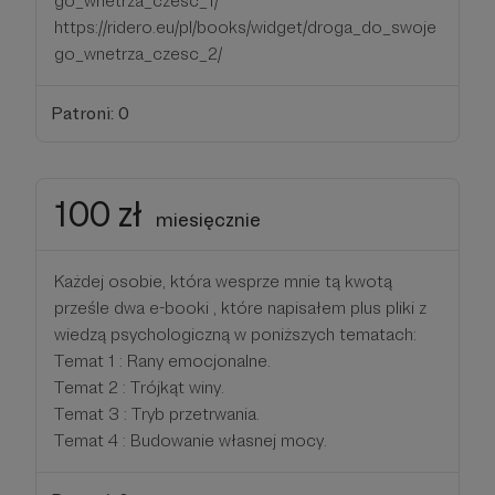
go_wnetrza_czesc_1/
https://ridero.eu/pl/books/widget/droga_do_swoje
go_wnetrza_czesc_2/
Patroni: 0
100 zł
miesięcznie
Każdej osobie, która wesprze mnie tą kwotą
prześle dwa e-booki , które napisałem plus pliki z
wiedzą psychologiczną w poniższych tematach:
Temat 1 : Rany emocjonalne.
Temat 2 : Trójkąt winy.
Temat 3 : Tryb przetrwania.
Temat 4 : Budowanie własnej mocy.