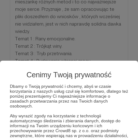
mieszankę różnych metod i to co najważniejsze
moje serce. Przyznaje , że sam opracowując te
pliki doszedłem do wniosków , których wcześniej
nie widziałem, jest w nich naprawdę solidna dawka
wiedzy.
Temat 1 : Rany emocjonalne.
Temat 2 : Trójkąt winy.
Temat 3 : Tryb przetrwania.
Temat 4 : Budowanie własnej mocy.
Temat 5 : Miłość do siebie.
Cenimy Twoją prywatność
Temat 6 : Główne transformacje.
Temat 7 : Relacja ze sobą.
Dbamy o Twoją prywatność i chcemy, abyś w czasie
Temat 8 : Pieniądze i działanie
korzystania z naszych usług czuł się komfortowo, dlatego też
poniżej prezentujemy Ci najważniejsze informacje o
zasadach przetwarzania przez nas Twoich danych
osobowych.
Patroni: 0
Limit: 1000
Aby wyrazić zgody na korzystanie z technologii
automatycznego śledzenia i zbierania danych, dostęp do
informacji na Twoim urządzeniu końcowym i ich
przechowywanie przez Crowd8 sp. z o.o. oraz podmioty
30 zł
zewnętrzne, które wspierają nas w prowadzeniu działalności,
miesięcznie