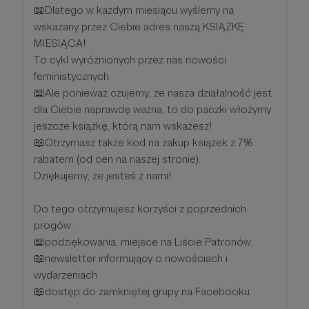
📖Dlatego w każdym miesiącu wyślemy na
wskazany przez Ciebie adres naszą KSIĄŻKĘ
MIESIĄCA!
To cykl wyróżnionych przez nas nowości
feministycznych.
📖Ale ponieważ czujemy, że nasza działalność jest
dla Ciebie naprawdę ważna, to do paczki włożymy
jeszcze książkę, którą nam wskażesz!
📖Otrzymasz także kod na zakup książek z 7%
rabatem (od cen na naszej stronie).
Dziękujemy, że jesteś z nami!
Do tego otrzymujesz korzyści z poprzednich
progów:
📖podziękowania, miejsce na Liście Patronów,
📖newsletter informujący o nowościach i
wydarzeniach
📖dostęp do zamkniętej grupy na Facebooku.