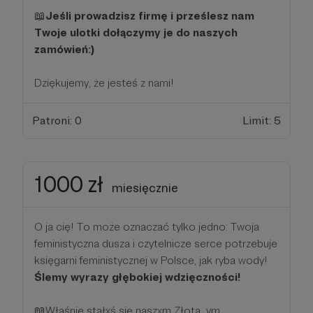
📖
Jeśli prowadzisz firmę i prześlesz nam
Twoje ulotki dołączymy je do naszych
zamówień:)
Dziękujemy, że jesteś z nami!
Patroni: 0
Limit: 5
1000 zł
miesięcznie
O ja cię! To może oznaczać tylko jedno: Twoja
feministyczna dusza i czytelnicze serce potrzebuje
księgarni feministycznej w Polsce, jak ryba wody!
Ślemy wyrazy głębokiej wdzięczności!
📖Właśnie stałxś się naszxm Złotą_ym