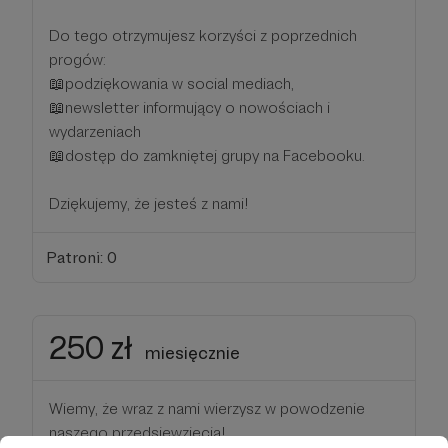
Do tego otrzymujesz korzyści z poprzednich
progów:
📖podziękowania w social mediach,
📖newsletter informujący o nowościach i
wydarzeniach
📖dostęp do zamkniętej grupy na Facebooku.
Dziękujemy, że jesteś z nami!
Patroni: 0
250 zł
miesięcznie
Wiemy, że wraz z nami wierzysz w powodzenie
naszego przedsięwzięcia!