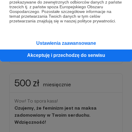
przekazywane do zewnętrznych odbiorców danych z państw
trzecich tj. z państw spoza Europejskiego Obszaru
Gospodarczego. Pozostałe szczegółowe informacje na
📖
Jeśli prowadzisz firmę i prześlesz nam
temat przetwarzania Twoich danych w tym celów
Twoje ulotki dołączymy je do naszych
przetwarzania znajdują się w naszej polityce prywatności.
zamówień:)
Dziękujemy, że jesteś z nami!
Ustawienia zaawansowane
Akceptuję i przechodzę do serwisu
Patroni: 0
Limit: 10
500 zł
miesięcznie
Wow! To spora kasa!
Czujemy, że feminizm jest na maksa
zadomowiony w Twoim serduchu.
Wdzięczność!