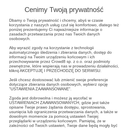
Dziękujemy za Twoje zaufanie!
Cenimy Twoją prywatność
📖Dlatego w każdym miesiącu wyślemy na
Dbamy o Twoją prywatność i chcemy, abyś w czasie
wskazany przez Ciebie adres naszą KSIĄŻKĘ
korzystania z naszych usług czuł się komfortowo, dlatego też
poniżej prezentujemy Ci najważniejsze informacje o
MIESIĄCA!
zasadach przetwarzania przez nas Twoich danych
To cykl wyróżnionych przez nas nowości
osobowych.
feministycznych.
Aby wyrazić zgody na korzystanie z technologii
📖A ponieważ czujemy, że nasza działalność jest
automatycznego śledzenia i zbierania danych, dostęp do
informacji na Twoim urządzeniu końcowym i ich
dla Ciebie naprawdę ważna, otrzymasz także kod
przechowywanie przez Crowd8 sp. z o.o. oraz podmioty
na zakup książek z 5% rabatem (od cen na naszej
zewnętrzne, które wspierają nas w prowadzeniu działalności,
kliknij AKCEPTUJĘ I PRZECHODZĘ DO SERWISU.
stronie).
Jeśli chcesz dostosować lub zmienić swoje preferencje
dotyczące zbierania danych osobowych, wybierz opcję
Do tego otrzymujesz korzyści z poprzednich
"USTAWIENIA ZAAWANSOWANE".
progów:
Zgoda jest dobrowolna i możesz ją wycofać w
📖podziękowania w social mediach,
USTAWIENIACH ZAAWANSOWANYCH, gdzie jest także
📖miejsce na Liście Patronów na stronie www,
opisane Twoje prawo żądania dostępu, sprostowania,
usunięcia lub ograniczenia przetwarzania danych, a także w
📖newsletter informujący o nowościach i
dowolnym momencie za pomocą ustawień Twojej
wydarzeniach
przeglądarki w urządzeniu końcowym. Pamiętaj, że w
zależności od Twoich ustawień, Twoje dane będą mogły być
📖dostęp do zamkniętej grupy na Facebooku.