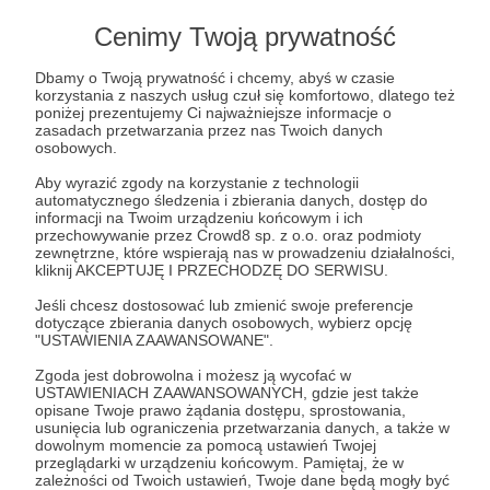
Cenimy Twoją prywatność
50 zł
Dbamy o Twoją prywatność i chcemy, abyś w czasie
miesięcznie
korzystania z naszych usług czuł się komfortowo, dlatego też
poniżej prezentujemy Ci najważniejsze informacje o
zasadach przetwarzania przez nas Twoich danych
osobowych.
PIERWSZA LINIA
Aby wyrazić zgody na korzystanie z technologii
automatycznego śledzenia i zbierania danych, dostęp do
To już znaczne wsparcie! Dziękuje! Ta kwota to
informacji na Twoim urządzeniu końcowym i ich
równowartość wstępu do muzeum. Taka kwota to
przechowywanie przez Crowd8 sp. z o.o. oraz podmioty
zewnętrzne, które wspierają nas w prowadzeniu działalności,
również inwestycja w mój rozwój. To m.in. nowa
kliknij AKCEPTUJĘ I PRZECHODZĘ DO SERWISU.
literatura czy wykupienie płatnych subskrypcji
Jeśli chcesz dostosować lub zmienić swoje preferencje
programów do montażu filmów, które później
dotyczące zbierania danych osobowych, wybierz opcję
oglądasz przez moje media społecznościowe.
"USTAWIENIA ZAAWANSOWANE".
Dzięki Twojemu wsparciu będą dużo lepsze. W
Zgoda jest dobrowolna i możesz ją wycofać w
zamian za Twoją ufność i cykliczne wsparcie bloga
USTAWIENIACH ZAAWANSOWANYCH, gdzie jest także
opisane Twoje prawo żądania dostępu, sprostowania,
Historia w Drodze odwdzięczę się dopisaniem do
usunięcia lub ograniczenia przetwarzania danych, a także w
napisów końcowych kolejnego filmu.
dowolnym momencie za pomocą ustawień Twojej
przeglądarki w urządzeniu końcowym. Pamiętaj, że w
zależności od Twoich ustawień, Twoje dane będą mogły być