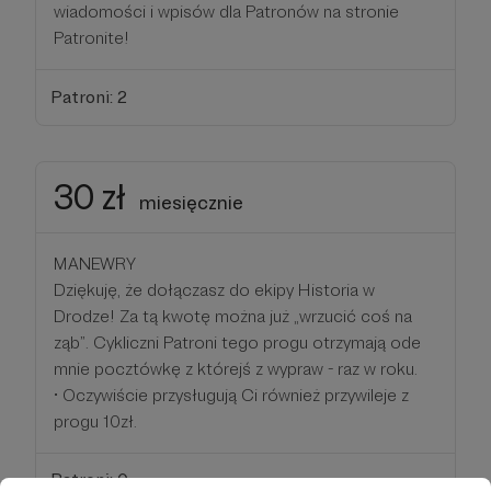
wiadomości i wpisów dla Patronów na stronie
Patronite!
Patroni: 2
30 zł
miesięcznie
MANEWRY
Dziękuję, że dołączasz do ekipy Historia w
Drodze! Za tą kwotę można już „wrzucić coś na
ząb”. Cykliczni Patroni tego progu otrzymają ode
mnie pocztówkę z którejś z wypraw - raz w roku.
• Oczywiście przysługują Ci również przywileje z
progu 10zł.
Patroni: 0