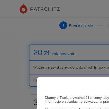
Dziękuję za Twoje wsparcie! Twoje nazwisko 
publikowanych filmów w sekcji Patroni
1
Próg wsparcia
Patroni: 0
20 zł
miesięcznie
Wcześniejszy dostęp do wybranych filmów p
Patroni: 0
Dbamy o Twoją prywatność i chcemy, abyś 
30 zł
informacje o zasadach przetwarzania pr
miesięcznie