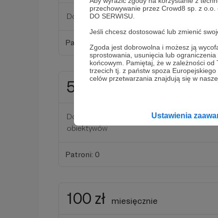
Aby wyrazić zgody na korzystanie z techn
przechowywanie przez Crowd8 sp. z o.o.
Dostęp do plików RAW recenzowanych apar
DO SERWISU.
Jeśli chcesz dostosować lub zmienić sw
Patroni: 0
Zgoda jest dobrowolna i możesz ją wyc
sprostowania, usunięcia lub ograniczeni
końcowym. Pamiętaj, że w zależności od
trzecich tj. z państw spoza Europejskie
celów przetwarzania znajdują się w naszej
50 zł
miesięcznie
Ustawienia zaaw
Dostęp do wybranych plików C-LOG3 z rece
obiektywów
Patroni: 0
100 zł
miesięcznie