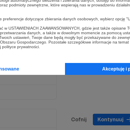
ologii automatycznego śledzenia i zbierania danych, dostęp do inform
 oraz podmioty zewnętrzne, które wspierają nas w prowadzeniu dział
atów i obiektywów
oje preferencje dotyczące zbierania danych osobowych, wybierz op
ofać w USTAWIENIACH ZAAWANSOWANYCH, gdzie jest także opisane Tw
a przetwarzania danych, a także w dowolnym momencie za pomocą usta
 Twoich ustawień, Twoje dane będą mogły być przekazywane do zewnę
go Obszaru Gospodarczego. Pozostałe szczegółowe informacje na temat
 polityce prywatności.
ansowane
Akceptuję i 
nzowanych aparatów i
Cofnij
Kontynuuj