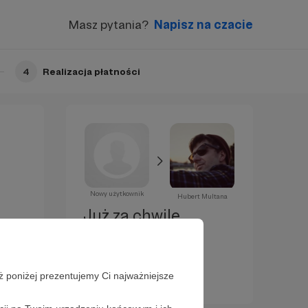
Masz pytania?
Napisz na czacie
4
Realizacja płatności
Nowy użytkownik
Hubert Multana
Już za chwilę
zostaniesz
Patronem!
ż poniżej prezentujemy Ci najważniejsze