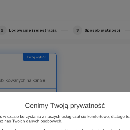
pojawi się na końcu
2
Logowanie i rejestracja
3
Sposób płatności
ublikowanych na kanale
Cenimy Twoją prywatność
w czasie korzystania z naszych usług czuł się komfortowo, dlatego te
zez nas Twoich danych osobowych.