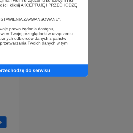
acji na Twoim urządzeniu końcowym i ich
alności, kliknij AKCEPTUJĘ I PRZECHODZĘ
cję "USTAWIENIA ZAAWANSOWANE".
oje prawo żądania dostępu,
wień Twojej przeglądarki w urządzeniu
trznych odbiorców danych z państw
 przetwarzania Twoich danych w tym
przechodzę do serwisu