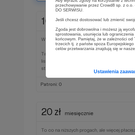
Aby wyrazić zgody na korzystanie z techn
przechowywanie przez Crowd8 sp. z o.o.
DO SERWISU.
10 zł
Jeśli chcesz dostosować lub zmienić sw
miesięcznie
Zgoda jest dobrowolna i możesz ją wyc
sprostowania, usunięcia lub ograniczeni
Większa, podpisana cegiełka w murze budują
końcowym. Pamiętaj, że w zależności od
trzecich tj. z państw spoza Europejskie
celów przetwarzania znajdują się w naszej
Twoje imię bądź ksywka pojawią się na liście
lista będzie publikowana (docelowo na końcu
stronie podkastu).
Ustawienia zaaw
Patroni: 0
20 zł
miesięcznie
To co na niższych progach, ale więcej płacis