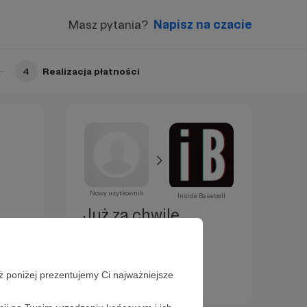
Masz pytania?
Napisz na czacie
4
Realizacja płatności
Nowy użytkownik
Inside Baseball
Już za chwilę
zostaniesz
Patronem!
ż poniżej prezentujemy Ci najważniejsze