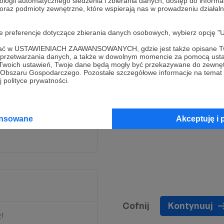
ologii automatycznego śledzenia i zbierania danych, dostęp do inform
 oraz podmioty zewnętrzne, które wspierają nas w prowadzeniu dział
oje preferencje dotyczące zbierania danych osobowych, wybierz op
ofać w USTAWIENIACH ZAAWANSOWANYCH, gdzie jest także opisane Tw
a przetwarzania danych, a także w dowolnym momencie za pomocą usta
cym lepszą przyszłość!
 Twoich ustawień, Twoje dane będą mogły być przekazywane do zewnę
go Obszaru Gospodarczego. Pozostałe szczegółowe informacje na temat
 polityce prywatności.
 patronów gdziekolwiek ta
 filmów na youtube i na
ansowane
Akceptuję i 
Cofnij
Kontynuuj
z!