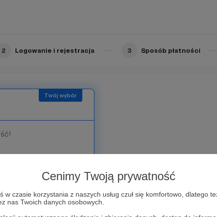
2
Logowanie i rejestracja
3
Sposób płatności
ość!
 patronów gdziekolwiek ta
 filmów na youtube i na
Cenimy Twoją prywatność
w czasie korzystania z naszych usług czuł się komfortowo, dlatego te
zez nas Twoich danych osobowych.