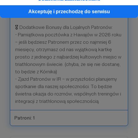
triathlonowym.
Akceptuję i przechodzę do serwisu
- Więcej benefitów ogłosimy wkrótce!
🎖 Dodatkowe Bonusy dla Lojalnych Patronów:
- Pamiątkowa pocztówka z Hawajów w 2026 roku
– jeśli będziesz Patronem przez co najmniej 6
miesięcy, otrzymasz od nas wyjątkową kartkę
prosto z jednego z najbardziej kultowych miejsc w
triathlonowym świecie. (chyba, że się nie dostanę,
to będzie z Kórnika)
- Zjazd Patronów w IR – w przyszłości planujemy
spotkanie dla naszej społeczności. To będzie
świetna okazja do rozmów, wspólnych treningów i
integracji z triathlonową społecznością.
Patroni: 1