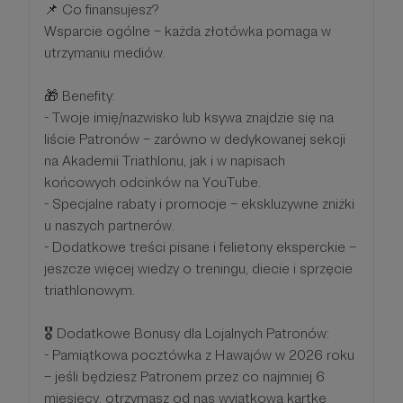
📌 Co finansujesz?
Wsparcie ogólne – każda złotówka pomaga w
utrzymaniu mediów.
🎁 Benefity:
- Twoje imię/nazwisko lub ksywa znajdzie się na
liście Patronów – zarówno w dedykowanej sekcji
na Akademii Triathlonu, jak i w napisach
końcowych odcinków na YouTube.
- Specjalne rabaty i promocje – ekskluzywne zniżki
u naszych partnerów.
- Dodatkowe treści pisane i felietony eksperckie –
jeszcze więcej wiedzy o treningu, diecie i sprzęcie
triathlonowym.
🎖 Dodatkowe Bonusy dla Lojalnych Patronów:
- Pamiątkowa pocztówka z Hawajów w 2026 roku
– jeśli będziesz Patronem przez co najmniej 6
miesięcy, otrzymasz od nas wyjątkową kartkę