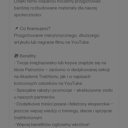
Dzięki temu wsparciu możemy przygotować
bardziej rozbudowane materiały dla naszej
społeczności.
📌 Co finansujesz?
Przygotowanie merytorycznego, dłuższego
artykułu lub nagranie filmu na YouTube.
🎁 Benefity:
- Twoje imię/nazwisko lub ksywa znajdzie się na
liście Patronów – zarówno w dedykowanej sekcji
na Akademii Triathlonu, jak i w napisach
końcowych odcinków na YouTube.
- Specjalne rabaty i promocje – ekskluzywne zniżki
u naszych partnerów.
- Dodatkowe treści pisane i felietony eksperckie –
jeszcze więcej wiedzy o treningu, diecie i sprzęcie
triathlonowym.
- Więcej benefitów ogłosimy wkrótce!