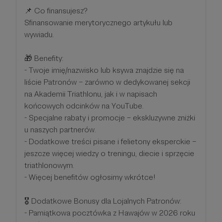
📌 Co finansujesz?
Sfinansowanie merytorycznego artykułu lub
wywiadu.
🎁 Benefity:
- Twoje imię/nazwisko lub ksywa znajdzie się na
liście Patronów – zarówno w dedykowanej sekcji
na Akademii Triathlonu, jak i w napisach
końcowych odcinków na YouTube.
- Specjalne rabaty i promocje – ekskluzywne zniżki
u naszych partnerów.
- Dodatkowe treści pisane i felietony eksperckie –
jeszcze więcej wiedzy o treningu, diecie i sprzęcie
triathlonowym.
- Więcej benefitów ogłosimy wkrótce!
🎖 Dodatkowe Bonusy dla Lojalnych Patronów:
- Pamiątkowa pocztówka z Hawajów w 2026 roku