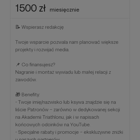
1500 zł
miesięcznie
📝 Wspierasz redakcję
Twoje wsparcie pozwala nam planować większe
projekty i rozwijać media.
📌 Co finansujesz?
Nagranie i montaż wywiadu lub małej relacji z
zawodów.
🎁 Benefity:
- Twoje imię/nazwisko lub ksywa znajdzie się na
liście Patronów – zarówno w dedykowanej sekcji
na Akademii Triathlonu, jak i w napisach
końcowych odcinków na YouTube.
- Specjalne rabaty i promocje – ekskluzywne zniżki
u naszych partnerów.