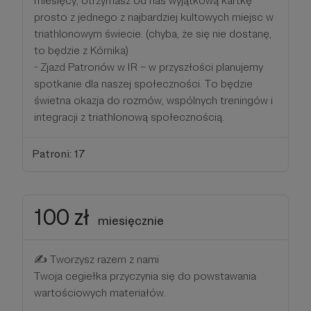
miesięcy, otrzymasz od nas wyjątkową kartkę
prosto z jednego z najbardziej kultowych miejsc w
triathlonowym świecie. (chyba, że się nie dostanę,
to będzie z Kórnika)
- Zjazd Patronów w IR – w przyszłości planujemy
spotkanie dla naszej społeczności. To będzie
świetna okazja do rozmów, wspólnych treningów i
integracji z triathlonową społecznością.
Patroni: 17
100 zł
miesięcznie
✍️ Tworzysz razem z nami
Twoja cegiełka przyczynia się do powstawania
wartościowych materiałów.