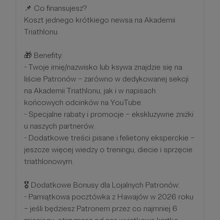
📌 Co finansujesz?
Koszt jednego krótkiego newsa na Akademii
Triathlonu.
🎁 Benefity:
- Twoje imię/nazwisko lub ksywa znajdzie się na
liście Patronów – zarówno w dedykowanej sekcji
na Akademii Triathlonu, jak i w napisach
końcowych odcinków na YouTube.
- Specjalne rabaty i promocje – ekskluzywne zniżki
u naszych partnerów.
- Dodatkowe treści pisane i felietony eksperckie –
jeszcze więcej wiedzy o treningu, diecie i sprzęcie
triathlonowym.
🎖 Dodatkowe Bonusy dla Lojalnych Patronów:
- Pamiątkowa pocztówka z Hawajów w 2026 roku
– jeśli będziesz Patronem przez co najmniej 6