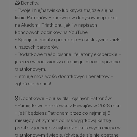
🎁 Benefity:
- Twoje imię/nazwisko lub ksywa znajdzie się na
liście Patronów – zarówno w dedykowanej sekcji
na Akademii Triathlonu, jak i w napisach
końcowych odcinków na YouTube.
- Specjalne rabaty i promocje – ekskluzywne zniżki
u naszych partnerów.
- Dodatkowe treści pisane i felietony eksperckie –
jeszcze więcej wiedzy o treningu, diecie i sprzęcie
triathlonowym.
- Istnieje możliwość dodatkowych benefitów –
zgłoś się do nas!
🎖 Dodatkowe Bonusy dla Lojalnych Patronów:
- Pamiątkowa pocztówka z Hawajów w 2026 roku
– jeśli będziesz Patronem przez co najmniej 6
miesięcy, otrzymasz od nas wyjątkową kartkę
prosto z jednego z najbardziej kultowych miejsc w
triathlonowym świecie. (chyba, że się nie dostanę,