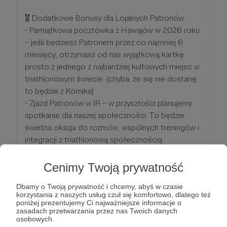
🎖 Dodatkowe Bonusy dla Lojalnych Patronów:
- Pamiątkowa pocztówka z Hawajów w 2026 roku
– jeśli będziesz Patronem przez co najmniej 6
miesięcy, otrzymasz od nas wyjątkową kartkę
prosto z jednego z najbardziej kultowych miejsc w
triathlonowym świecie. (chyba, że się nie dostanę,
to będzie z Kórnika)
- Zjazd Patronów w IR – w przyszłości planujemy
spotkanie dla naszej społeczności. To będzie
świetna okazja do rozmów, wspólnych treningów i
integracji z triathlonową społecznością.
Cenimy Twoją prywatność
Patroni: 1
Dbamy o Twoją prywatność i chcemy, abyś w czasie
korzystania z naszych usług czuł się komfortowo, dlatego też
poniżej prezentujemy Ci najważniejsze informacje o
600 zł
zasadach przetwarzania przez nas Twoich danych
miesięcznie
osobowych.