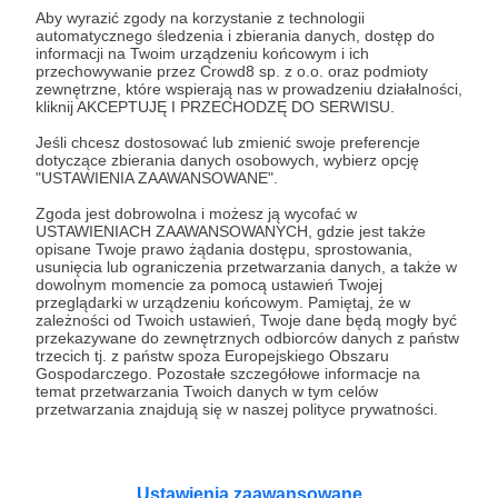
Aby wyrazić zgody na korzystanie z technologii
🎬 Produkcja na pełnych obrotach
automatycznego śledzenia i zbierania danych, dostęp do
informacji na Twoim urządzeniu końcowym i ich
przechowywanie przez Crowd8 sp. z o.o. oraz podmioty
Realny wpływ na rozwój – Twoja pomoc to
zewnętrzne, które wspierają nas w prowadzeniu działalności,
kliknij AKCEPTUJĘ I PRZECHODZĘ DO SERWISU.
konkretne treści dla społeczności.
Jeśli chcesz dostosować lub zmienić swoje preferencje
dotyczące zbierania danych osobowych, wybierz opcję
📌 Co finansujesz?
"USTAWIENIA ZAAWANSOWANE".
Koszt montażu jednego pełnego odcinka
Zgoda jest dobrowolna i możesz ją wycofać w
TriKomentarza.
USTAWIENIACH ZAAWANSOWANYCH, gdzie jest także
opisane Twoje prawo żądania dostępu, sprostowania,
usunięcia lub ograniczenia przetwarzania danych, a także w
🎁 Benefity:
dowolnym momencie za pomocą ustawień Twojej
- Twoje imię/nazwisko lub ksywa znajdzie się na
przeglądarki w urządzeniu końcowym. Pamiętaj, że w
zależności od Twoich ustawień, Twoje dane będą mogły być
liście Patronów – zarówno w dedykowanej sekcji
przekazywane do zewnętrznych odbiorców danych z państw
na Akademii Triathlonu, jak i w napisach
trzecich tj. z państw spoza Europejskiego Obszaru
Gospodarczego. Pozostałe szczegółowe informacje na
końcowych odcinków na YouTube.
temat przetwarzania Twoich danych w tym celów
- Specjalne rabaty i promocje – ekskluzywne zniżki
przetwarzania znajdują się w naszej polityce prywatności.
u naszych partnerów.
- Dodatkowe treści pisane i felietony eksperckie –
jeszcze więcej wiedzy o treningu, diecie i sprzęcie
Ustawienia zaawansowane