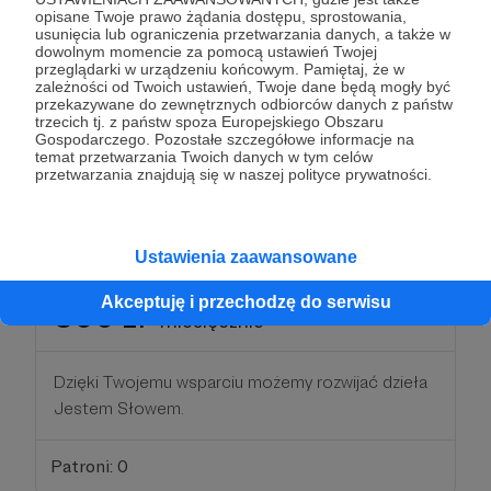
opisane Twoje prawo żądania dostępu, sprostowania,
usunięcia lub ograniczenia przetwarzania danych, a także w
dowolnym momencie za pomocą ustawień Twojej
250 zł
miesięcznie
przeglądarki w urządzeniu końcowym. Pamiętaj, że w
zależności od Twoich ustawień, Twoje dane będą mogły być
przekazywane do zewnętrznych odbiorców danych z państw
trzecich tj. z państw spoza Europejskiego Obszaru
Dzięki Twojemu wsparciu możemy rozwijać dzieła
Gospodarczego. Pozostałe szczegółowe informacje na
Jestem Słowem.
temat przetwarzania Twoich danych w tym celów
przetwarzania znajdują się w naszej polityce prywatności.
Patroni: 1
Ustawienia zaawansowane
Akceptuję i przechodzę do serwisu
500 zł
miesięcznie
Dzięki Twojemu wsparciu możemy rozwijać dzieła
Jestem Słowem.
Patroni: 0