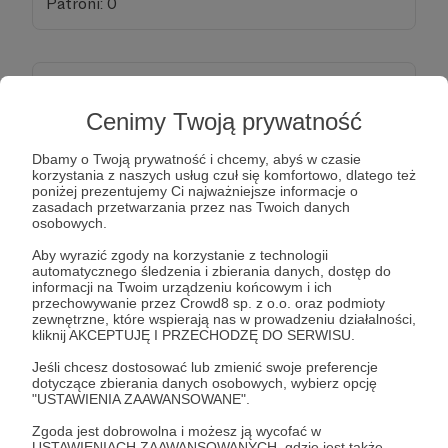
Patroni: 0
50 zł
miesięcznie
Cenimy Twoją prywatność
Dziękuję za Twoje wsparcie!
Dbamy o Twoją prywatność i chcemy, abyś w czasie
korzystania z naszych usług czuł się komfortowo, dlatego też
poniżej prezentujemy Ci najważniejsze informacje o
zasadach przetwarzania przez nas Twoich danych
Patroni: 0
osobowych.
Aby wyrazić zgody na korzystanie z technologii
automatycznego śledzenia i zbierania danych, dostęp do
informacji na Twoim urządzeniu końcowym i ich
100 zł
miesięcznie
przechowywanie przez Crowd8 sp. z o.o. oraz podmioty
zewnętrzne, które wspierają nas w prowadzeniu działalności,
kliknij AKCEPTUJĘ I PRZECHODZĘ DO SERWISU.
Dziękuję za Twoje wsparcie!
Jeśli chcesz dostosować lub zmienić swoje preferencje
dotyczące zbierania danych osobowych, wybierz opcję
"USTAWIENIA ZAAWANSOWANE".
Patroni: 0
Zgoda jest dobrowolna i możesz ją wycofać w
USTAWIENIACH ZAAWANSOWANYCH, gdzie jest także