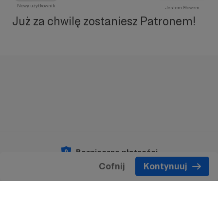
Nowy użytkownik
Jestem Słowem
Już za chwilę zostaniesz Patronem!
Bezpieczne płatności
Cofnij
Kontynuuj
Copyright 2026 © Patronite.
Wszelkie prawa
zastrzeżone.