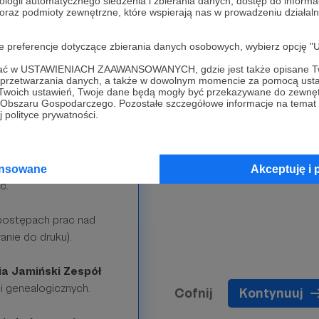
ologii automatycznego śledzenia i zbierania danych, dostęp do inform
 oraz podmioty zewnętrzne, które wspierają nas w prowadzeniu dział
oje preferencje dotyczące zbierania danych osobowych, wybierz op
mu PRZODEK
ofać w USTAWIENIACH ZAAWANSOWANYCH, gdzie jest także opisane Tw
a przetwarzania danych, a także w dowolnym momencie za pomocą usta
 Twoich ustawień, Twoje dane będą mogły być przekazywane do zewnę
ęgi pamięci Żydów
go Obszaru Gospodarczego. Pozostałe szczegółowe informacje na temat
 polityce prywatności.
 do historii lokalnej i
wszechnianiu świadectw
ansowane
Akceptuję i 
c.
ostępach prac nad
anie do druku).
ia Jamiński Zespół
i genealogicznych.
Cofnij
Kontynuuj