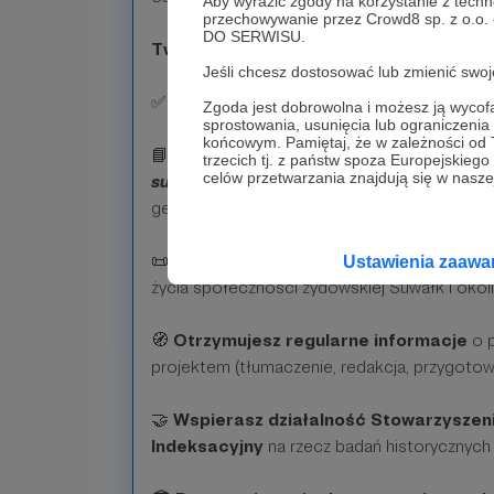
Aby wyrazić zgody na korzystanie z techn
przechowywanie przez Crowd8 sp. z o.o.
DO SERWISU.
Twoje korzyści
:
Jeśli chcesz dostosować lub zmienić sw
✅
Zawiera wszystkie korzyści z pozio
Zgoda jest dobrowolna i możesz ją wyc
sprostowania, usunięcia lub ograniczeni
końcowym. Pamiętaj, że w zależności od
📘
Wspierasz tłumaczenie i wydanie
Ksi
trzecich tj. z państw spoza Europejskie
celów przetwarzania znajdują się w naszej
suwalskich
– jednego z najważniejszych źródeł
genealogii regionu.
📜
Masz realny udział w ocalaniu i upo
Ustawienia zaaw
życia społeczności żydowskiej Suwałk i okoli
🧭
Otrzymujesz regularne informacje
o p
projektem (tłumaczenie, redakcja, przygotow
🤝
Wspierasz działalność Stowarzyszen
Indeksacyjny
na rzecz badań historycznych 