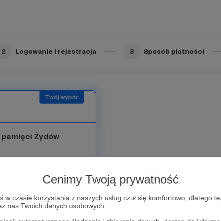
te spotkania tylko dla
cje tematyczne).
2
Logowanie i rejestracja
3
Sposób płatności
i pamięci Żydów
 chcą wesprzeć konkretny
Cenimy Twoją prywatność
ku polskim „Księgi pamięci
w czasie korzystania z naszych usług czuł się komfortowo, dlatego te
zez nas Twoich danych osobowych.
h źródeł do historii