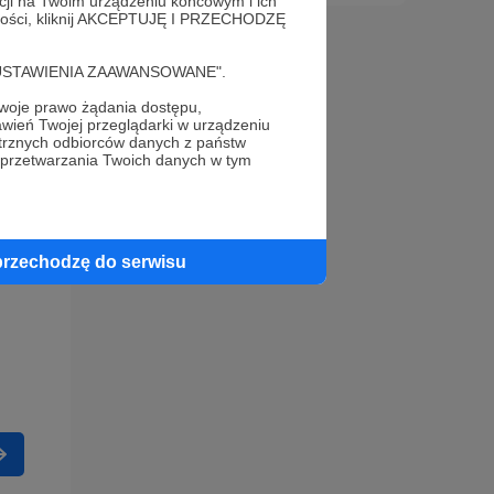
acji na Twoim urządzeniu końcowym i ich
alności, kliknij AKCEPTUJĘ I PRZECHODZĘ
cję "USTAWIENIA ZAAWANSOWANE".
oje prawo żądania dostępu,
wień Twojej przeglądarki w urządzeniu
trznych odbiorców danych z państw
 przetwarzania Twoich danych w tym
przechodzę do serwisu