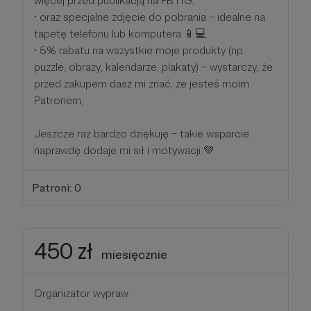
więcej przed publikacją na FB i IG,
• oraz specjalne zdjęcie do pobrania – idealne na
tapetę telefonu lub komputera 📱💻
• 5% rabatu na wszystkie moje produkty (np.
puzzle, obrazy, kalendarze, plakaty) – wystarczy, że
przed zakupem dasz mi znać, że jesteś moim
Patronem,
Jeszcze raz bardzo dziękuję – takie wsparcie
naprawdę dodaje mi sił i motywacji 💚
Patroni: 0
450 zł
miesięcznie
Organizator wypraw