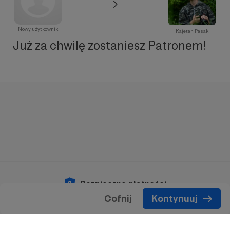
Nowy użytkownik
Kajetan Pasak
Już za chwilę zostaniesz Patronem!
Bezpieczne płatności
Cofnij
Kontynuuj
Copyright 2026 © Patronite.
Wszelkie prawa