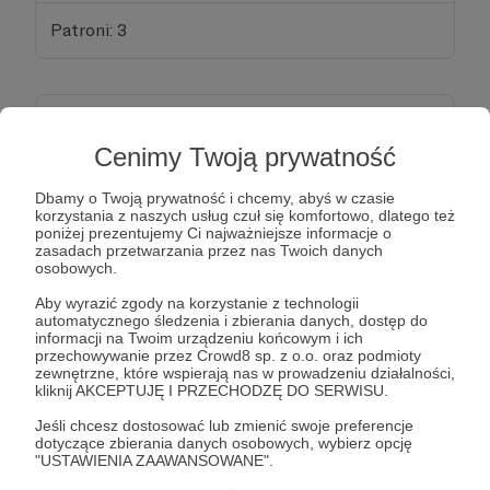
Patroni: 3
100 zł
miesięcznie
Cenimy Twoją prywatność
Dzień dobry!
Dbamy o Twoją prywatność i chcemy, abyś w czasie
korzystania z naszych usług czuł się komfortowo, dlatego też
Z całego serca dziękuję za okazane wsparcie – to
poniżej prezentujemy Ci najważniejsze informacje o
dla mnie naprawdę ogromnie ważne 🙏
zasadach przetwarzania przez nas Twoich danych
osobowych.
Dzięki Pani/Panu mogę dalej rozwijać swoją pasję
do fotografii przyrodniczej i tworzyć jeszcze
Aby wyrazić zgody na korzystanie z technologii
automatycznego śledzenia i zbierania danych, dostęp do
lepsze, bardziej dopracowane treści 📸🌿
informacji na Twoim urządzeniu końcowym i ich
przechowywanie przez Crowd8 sp. z o.o. oraz podmioty
zewnętrzne, które wspierają nas w prowadzeniu działalności,
W ramach pakietu „Leśna Brygada” otrzymuje
kliknij AKCEPTUJĘ I PRZECHODZĘ DO SERWISU.
Pani/Pan:
Jeśli chcesz dostosować lub zmienić swoje preferencje
• dostęp do zamkniętej grupy na Facebooku, gdzie
dotyczące zbierania danych osobowych, wybierz opcję
dzielę się zdjęciami i nagraniami zza kulis,
"USTAWIENIA ZAAWANSOWANE".
• wyróżnienie pod koniec miesiąca na moich