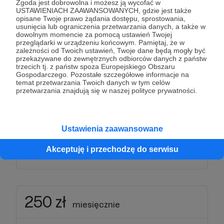
Zgoda jest dobrowolna i możesz ją wycofać w
mediach społecznościowych,
USTAWIENIACH ZAAWANSOWANYCH, gdzie jest także
opisane Twoje prawo żądania dostępu, sprostowania,
• przedpremierowy dostęp do filmów w moim stylu
usunięcia lub ograniczenia przetwarzania danych, a także w
– zanim trafią na Instagrama,
dowolnym momencie za pomocą ustawień Twojej
przeglądarki w urządzeniu końcowym. Pamiętaj, że w
• wcześniejszy dostęp do zdjęć – na dzień, dwa lub
zależności od Twoich ustawień, Twoje dane będą mogły być
więcej przed publikacją na Facebooku i
przekazywane do zewnętrznych odbiorców danych z państw
trzecich tj. z państw spoza Europejskiego Obszaru
Instagramie,
Gospodarczego. Pozostałe szczegółowe informacje na
• oraz specjalne zdjęcie do pobrania – idealne na
temat przetwarzania Twoich danych w tym celów
przetwarzania znajdują się w naszej polityce prywatności.
tapetę telefonu lub komputera 📱💻
Jeszcze raz ogromnie dziękuję – takie wsparcie
Ustawienia zaawansowane
daje mi mnóstwo siły i motywacji do działania 💚
Akceptuję i przechodzę do serwisu
Patroni: 3
250 zł
miesięcznie