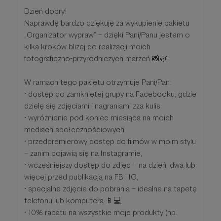
Dzień dobry!
Naprawdę bardzo dziękuję za wykupienie pakietu
„Organizator wypraw” – dzięki Pani/Panu jestem o
kilka kroków bliżej do realizacji moich
fotograficzno-przyrodniczych marzeń 📸🌿
W ramach tego pakietu otrzymuje Pani/Pan:
• dostęp do zamkniętej grupy na Facebooku, gdzie
dzielę się zdjęciami i nagraniami zza kulis,
• wyróżnienie pod koniec miesiąca na moich
mediach społecznościowych,
• przedpremierowy dostęp do filmów w moim stylu
– zanim pojawią się na Instagramie,
• wcześniejszy dostęp do zdjęć – na dzień, dwa lub
więcej przed publikacją na FB i IG,
• specjalne zdjęcie do pobrania – idealne na tapetę
telefonu lub komputera 📱💻
• 10% rabatu na wszystkie moje produkty (np.