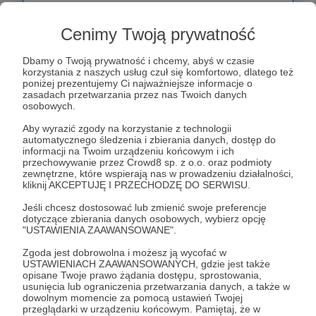
choreografii. Technika, nauka kroków i chorełki -
to to co znajdziecie tutaj. Dostęp do pełnej
Cenimy Twoją prywatność
biblioteki :) Gotowe na Bachatowanie?
Dbamy o Twoją prywatność i chcemy, abyś w czasie
korzystania z naszych usług czuł się komfortowo, dlatego też
Patroni: 0
Limit: 50
poniżej prezentujemy Ci najważniejsze informacje o
zasadach przetwarzania przez nas Twoich danych
osobowych.
Aby wyrazić zgody na korzystanie z technologii
130 zł
automatycznego śledzenia i zbierania danych, dostęp do
miesięcznie
informacji na Twoim urządzeniu końcowym i ich
przechowywanie przez Crowd8 sp. z o.o. oraz podmioty
zewnętrzne, które wspierają nas w prowadzeniu działalności,
kliknij AKCEPTUJĘ I PRZECHODZĘ DO SERWISU.
Hej! Dziękuje, ze jesteś 💚
Jeśli chcesz dostosować lub zmienić swoje preferencje
dotyczące zbierania danych osobowych, wybierz opcję
Ten próg został stworzony z myślą o osobach
"USTAWIENIA ZAAWANSOWANE".
które chcą uzyskać feedback ✨
Zgoda jest dobrowolna i możesz ją wycofać w
USTAWIENIACH ZAAWANSOWANYCH, gdzie jest także
Uzyskujesz dostęp do wszystkich lekcji online +
opisane Twoje prawo żądania dostępu, sprostowania,
usunięcia lub ograniczenia przetwarzania danych, a także w
dodatkowo raz w miesiącu możesz wysłać mi
dowolnym momencie za pomocą ustawień Twojej
video z jednej z wybranych przez Ciebie
przeglądarki w urządzeniu końcowym. Pamiętaj, że w