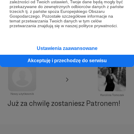
zależności od Twoich ustawień, Twoje dane będą mogły być
choreografii aby uzyskać feedback online 1:1 💚
przekazywane do zewnętrznych odbiorców danych z państw
trzecich tj. z państw spoza Europejskiego Obszaru
Gospodarczego. Pozostałe szczegółowe informacje na
Patroni: 0
Limit: 20
temat przetwarzania Twoich danych w tym celów
przetwarzania znajdują się w naszej polityce prywatności.
Ustawienia zaawansowane
Akceptuję i przechodzę do serwisu
Nowy użytkownik
Karolina Tomczak
Już za chwilę zostaniesz Patronem!