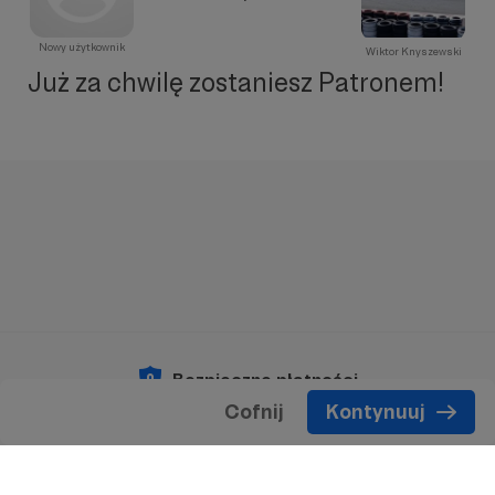
Nowy użytkownik
Wiktor Knyszewski
Już za chwilę zostaniesz Patronem!
Bezpieczne płatności
Cofnij
Kontynuuj
Copyright 2026 © Patronite.
Wszelkie prawa
zastrzeżone.