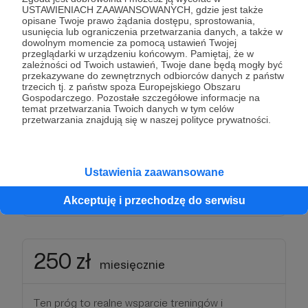
USTAWIENIACH ZAAWANSOWANYCH, gdzie jest także
100 zł
opisane Twoje prawo żądania dostępu, sprostowania,
miesięcznie
usunięcia lub ograniczenia przetwarzania danych, a także w
dowolnym momencie za pomocą ustawień Twojej
przeglądarki w urządzeniu końcowym. Pamiętaj, że w
Twoje wsparcie pomaga zwiększać liczbę
zależności od Twoich ustawień, Twoje dane będą mogły być
przekazywane do zewnętrznych odbiorców danych z państw
treningów i rozwijać umiejętności Wiktora.
trzecich tj. z państw spoza Europejskiego Obszaru
Gospodarczego. Pozostałe szczegółowe informacje na
temat przetwarzania Twoich danych w tym celów
Otrzymasz:
przetwarzania znajdują się w naszej polityce prywatności.
🏁 wszystko z poprzednich progów
🏁 imienne podziękowanie na grafice publikowanej
w social media
Ustawienia zaawansowane
Patroni: 0
Akceptuję i przechodzę do serwisu
250 zł
miesięcznie
Ten próg to realne wsparcie treningów i