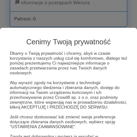
🏁 informacje o postępach Wiktora
Patroni: 0
Cenimy Twoją prywatność
50 zł
miesięcznie
Dbamy o Twoją prywatność i chcemy, abyś w czasie
korzystania z naszych usług czuł się komfortowo, dlatego też
poniżej prezentujemy Ci najważniejsze informacje o
Ten próg pomaga w zakupie opon i części
zasadach przetwarzania przez nas Twoich danych
potrzebnych do treningów.
osobowych.
Aby wyrazić zgody na korzystanie z technologii
Otrzymasz:
automatycznego śledzenia i zbierania danych, dostęp do
informacji na Twoim urządzeniu końcowym i ich
🏁 wszystko z poprzednich progów
przechowywanie przez Crowd8 sp. z o.o. oraz podmioty
🏁 specjalne podziękowanie imienne w relacjach
zewnętrzne, które wspierają nas w prowadzeniu działalności,
kliknij AKCEPTUJĘ I PRZECHODZĘ DO SERWISU.
Jeśli chcesz dostosować lub zmienić swoje preferencje
Patroni: 0
dotyczące zbierania danych osobowych, wybierz opcję
"USTAWIENIA ZAAWANSOWANE".
Zgoda jest dobrowolna i możesz ją wycofać w