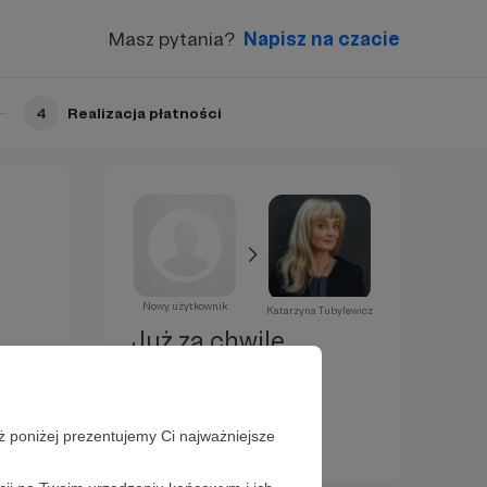
Masz pytania?
Napisz na czacie
4
Realizacja płatności
Nowy użytkownik
Katarzyna Tubylewicz
Już za chwilę
zostaniesz
Patronem!
ż poniżej prezentujemy Ci najważniejsze