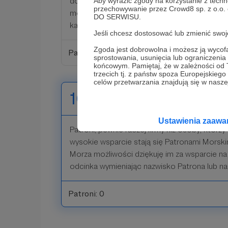
dołączyć do Klubu Książki Morza możliwości!!
Aby wyrazić zgody na korzystanie z techn
przechowywanie przez Crowd8 sp. z o.o.
mój podcast tak wysoką sumą mogą też do
DO SERWISU.
każdą moją najnowszą książkę z autografem!
Jeśli chcesz dostosować lub zmienić sw
Zgoda jest dobrowolna i możesz ją wyc
Patroni: 3
sprostowania, usunięcia lub ograniczeni
końcowym. Pamiętaj, że w zależności od
trzecich tj. z państw spoza Europejskie
celów przetwarzania znajdują się w naszej
1000 zł
miesięcznie
Ustawienia zaaw
Patroni, pewnie raczej firmy niż osoby, którzy
wysokie wsparcie stają się Patronami Morsk
Morza możliwości dziękuję im za wsparcie na
odcinka wymieniając nazwisko Patrona lub na
Patroni: 0