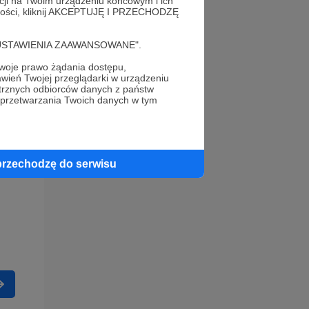
acji na Twoim urządzeniu końcowym i ich
alności, kliknij AKCEPTUJĘ I PRZECHODZĘ
cję "USTAWIENIA ZAAWANSOWANE".
oje prawo żądania dostępu,
wień Twojej przeglądarki w urządzeniu
trznych odbiorców danych z państw
 przetwarzania Twoich danych w tym
przechodzę do serwisu