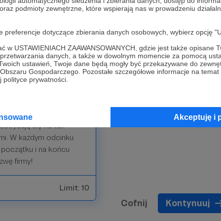
!! Patroni wspierający
ologii automatycznego śledzenia i zbierania danych, dostęp do inform
 oraz podmioty zewnętrzne, które wspierają nas w prowadzeniu dział
stać
oje preferencje dotyczące zbierania danych osobowych, wybierz op
ofać w USTAWIENIACH ZAAWANSOWANYCH, gdzie jest także opisane Tw
a przetwarzania danych, a także w dowolnym momencie za pomocą usta
 Twoich ustawień, Twoje dane będą mogły być przekazywane do zewnę
go Obszaru Gospodarczego. Pozostałe szczegółowe informacje na temat
 polityce prywatności.
ansowane
Akceptuję i 
 decydują się na tak
imi. W każdym odcinku
 początku i na końcu
zwę firmy!
Limit: 10
Cofnij
Kontynuuj